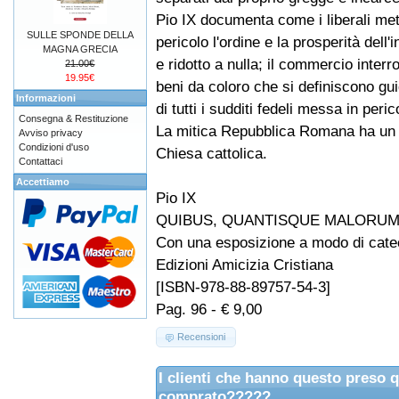
Pio IX documenta come i liberali met
SULLE SPONDE DELLA
pericolo l'ordine e la prosperità dell'i
MAGNA GRECIA
e ridotto a nulla; il commercio interro
21.00€
19.95€
beni da coloro che si definiscono guid
Informazioni
di tutti i sudditi fedeli messa in peric
Consegna & Restituzione
La mitica Repubblica Romana ha un uni
Avviso privacy
Condizioni d'uso
Chiesa cattolica.
Contattaci
Accettiamo
Pio IX
QUIBUS, QUANTISQUE MALORUM Allo
Con una esposizione a modo di cate
Edizioni Amicizia Cristiana
[ISBN-978-88-89757-54-3]
Pag. 96 - € 9,00
Recensioni
I clienti che hanno questo preso 
comprato?????