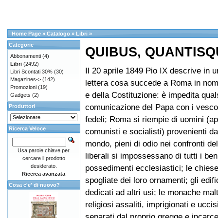
Home Page
»
Catalogo
»
Libri
»
Categorie
QUIBUS, QUANTIS
Abbonamenti
(4)
Libri
(2492)
Il 20 aprile 1849 Pio IX descrive in 
Libri Scontati 30%
(30)
Magazines->
(142)
lettera cosa succede a Roma in nome
Promozioni
(19)
e della Costituzione: è impedita qual
Gadgets
(2)
comunicazione del Papa con i vescovi,
Produttori
fedeli; Roma si riempie di uomini (apo
Ricerca Veloce
comunisti e socialisti) provenienti da 
mondo, pieni di odio nei confronti del
Usa parole chiave per
liberali si impossessano di tutti i beni
cercare il prodotto
desiderato.
possedimenti ecclesiastici; le chies
Ricerca avanzata
spogliate dei loro ornamenti; gli edific
Cosa c'e' di nuovo?
dedicati ad altri usi; le monache maltr
religiosi assaliti, imprigionati e uccisi
separati dal proprio gregge e incarce