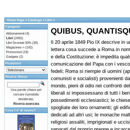
Home Page
»
Catalogo
»
Libri
»
Categorie
QUIBUS, QUANTIS
Abbonamenti
(4)
Libri
(2492)
Il 20 aprile 1849 Pio IX descrive in 
Libri Scontati 30%
(30)
Magazines->
(142)
lettera cosa succede a Roma in nome
Promozioni
(19)
e della Costituzione: è impedita qual
Gadgets
(2)
comunicazione del Papa con i vescovi,
Produttori
fedeli; Roma si riempie di uomini (apo
Ricerca Veloce
comunisti e socialisti) provenienti da 
mondo, pieni di odio nei confronti del
Usa parole chiave per
liberali si impossessano di tutti i beni
cercare il prodotto
desiderato.
possedimenti ecclesiastici; le chies
Ricerca avanzata
spogliate dei loro ornamenti; gli edific
Cosa c'e' di nuovo?
dedicati ad altri usi; le monache maltr
religiosi assaliti, imprigionati e uccisi
separati dal proprio gregge e incarce