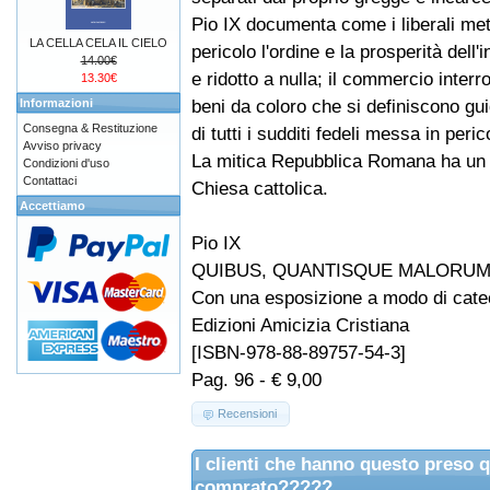
Pio IX documenta come i liberali met
LA CELLA CELA IL CIELO
pericolo l'ordine e la prosperità dell'i
14.00€
e ridotto a nulla; il commercio interro
13.30€
beni da coloro che si definiscono guid
Informazioni
Consegna & Restituzione
di tutti i sudditi fedeli messa in peric
Avviso privacy
La mitica Repubblica Romana ha un uni
Condizioni d'uso
Contattaci
Chiesa cattolica.
Accettiamo
Pio IX
QUIBUS, QUANTISQUE MALORUM Allo
Con una esposizione a modo di cate
Edizioni Amicizia Cristiana
[ISBN-978-88-89757-54-3]
Pag. 96 - € 9,00
Recensioni
I clienti che hanno questo preso 
comprato?????