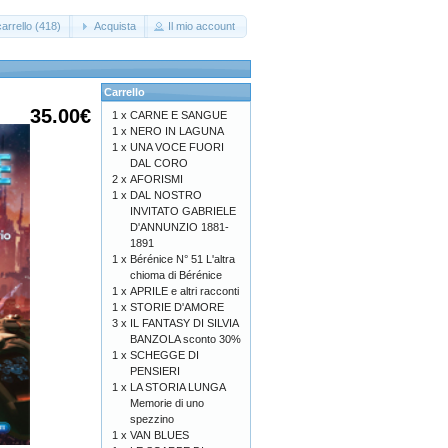
arrello (418)
Acquista
Il mio account
Carrello
35.00€
1 x
CARNE E SANGUE
1 x
NERO IN LAGUNA
1 x
UNA VOCE FUORI
DAL CORO
2 x
AFORISMI
1 x
DAL NOSTRO
INVITATO GABRIELE
D'ANNUNZIO 1881-
1891
1 x
Bérénice N° 51 L'altra
chioma di Bérénice
1 x
APRILE e altri racconti
1 x
STORIE D'AMORE
3 x
IL FANTASY DI SILVIA
BANZOLA sconto 30%
1 x
SCHEGGE DI
PENSIERI
1 x
LA STORIA LUNGA
Memorie di uno
spezzino
1 x
VAN BLUES