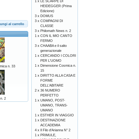
1 x
LE SCARPE DI
HEIDEGGER (Prima
Edizione)
3 x
DOMUS
3 x
COMPAGNI DI
ungi al carrello
CLASSE
3 x
Philomath News n. 2
1 x
CON IL MIO CANTO
FERMO
3 x
CHAABA e il salto
generazionale
1 x
CERCANDO I COLORI
PER L'UOMO
1 x
Dimensione Cosmica n.
mica n. 33
15
1 x
DIRITTO ALLA CASA E
FORME
DELL'ABITARE
2 x
36 NUMERO
PERFETTO
n. 2
1 x
UMANO, POST-
UMANO, TRANS-
UMANO
1 x
ESTHER IN VIAGGIO
1 x
DESTINAZIONE
ACCADEMIA
4 x
Il Filo d'Arianna N° 2
1 x
PRIMULE,