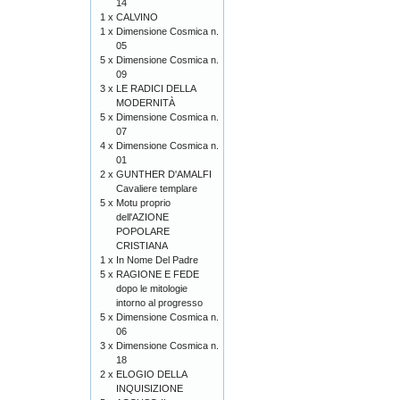
14
1 x
CALVINO
1 x
Dimensione Cosmica n.
05
5 x
Dimensione Cosmica n.
09
3 x
LE RADICI DELLA
MODERNITÀ
5 x
Dimensione Cosmica n.
07
4 x
Dimensione Cosmica n.
01
2 x
GUNTHER D'AMALFI
Cavaliere templare
5 x
Motu proprio
dell'AZIONE
POPOLARE
CRISTIANA
1 x
In Nome Del Padre
5 x
RAGIONE E FEDE
dopo le mitologie
intorno al progresso
5 x
Dimensione Cosmica n.
06
3 x
Dimensione Cosmica n.
18
2 x
ELOGIO DELLA
INQUISIZIONE