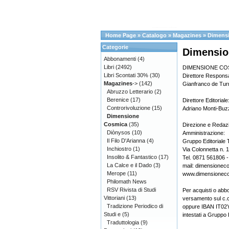
Home Page
»
Catalogo
»
Magazines
»
Dimens
Categorie
Dimensio
Abbonamenti
(4)
Libri
(2492)
DIMENSIONE COSMIC
Libri Scontati 30%
(30)
Direttore Responsa
Magazines
->
(142)
Gianfranco de Turr
Abruzzo Letterario
(2)
Berenice
(17)
Direttore Editoriale
Controrivoluzione
(15)
Adriano Monti-Buzz
Dimensione
Cosmica
(35)
Direzione e Redaz
Diònysos
(10)
Amministrazione:
Il Filo D'Arianna
(4)
Gruppo Editoriale 
Inchiostro
(1)
Via Colonnetta n. 
Insolito & Fantastico
(17)
Tel. 0871 561806 
La Calce e il Dado
(3)
mail: dimensionec
Merope
(11)
www.dimensioneco
Philomath News
RSV Rivista di Studi
Per acquisti o abb
Vittoriani
(13)
versamento sul c.
Tradizione Periodico di
oppure IBAN IT0
Studi e
(5)
intestati a Gruppo 
Traduttologia
(9)