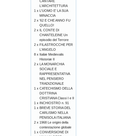
CANTARE
L'ARCHITETTURA
1 x
L'UOMO E' LA SUA
MINACCIA
2 x
'62 E CHE ANNO FU
QUELLO!
2 x
IL CONTE DI
CHANTELEINE Un
episodio del Terrore
2 x
FILASTROCCHE PER
L'ANGELO
8 x
Italiæ Medievalis
Historiæ II
2 x
LA MONARCHIA
SOCIALE E
RAPPRESENTATIVA
NEL PENSIERO
TRADIZIONALE
1 x
CATECHISMO DELLA
DOTTRINA
CRISTIANA Classi I e II
1 x
INCHIOSTRO n. 91
1 x
BREVE STORIA DEL
CARLISMO NELLA
PENISOLA ITALIANA
2 x
1968 Le origini della
contestazione globale
1 x
CONVERSIONE DI