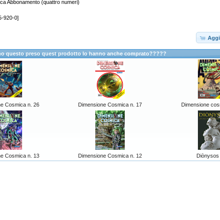
ca Abbonamento (quattro numeri)
5-920-0]
Aggi
anno questo preso quest prodotto lo hanno anche comprato?????
e Cosmica n. 26
Dimensione Cosmica n. 17
Dimensione cos
e Cosmica n. 13
Dimensione Cosmica n. 12
Diònysos 