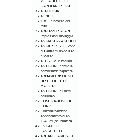
VIOLACIOCCHE E
GAROFANI ROSSI
3 x
AFRODISIA
1 x
AGNESE
1 x
1181 La nascita del
mito
7 x
ABRUZZO SAFARI
Impressioni di viaggio
2 x
ANIMA SENZA SCUDO
2 x
ANIME SPERSE Storie
di Fantasmi d’Abruzzo
e Molise
2 x
AFORISMI e interludi
2 x
ANTIGONE contro la
democrazia zapatera
3 x
ABBIAMO BISOGNO
DI SCUOLE E DI
MAESTRI!
1 x
ANTIGONE e i diritti
dell'uomo
2 x
COSPIRAZIONE DI
CORVI
2 x
Controrivoluzione
Abbonamento ai nn.
124/129 (sei numeri)
4 x
ENIGMI DEL
FANTASTICO
4 x
ABITARE LA MUSICA