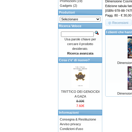
Promozioni
(19)
Dimensione Cosmi
Gadgets
(2)
Edizione tabula fati
[ISBN-978-88-747
Produttori
Pagg. 80 - € 30,00
Recensioni
Ricerca Veloce
I clienti che h
Usa parole chiave per
cercare il prodotto
desiderato.
Ricerca avanzata
Cosa c'e' di nuovo?
Dimension
TRITTICO DEI GENOCIDI
Dimension
A GAZA
8.00€
7.60€
Informazioni
Consegna & Restituzione
Avviso privacy
Condizioni d'uso