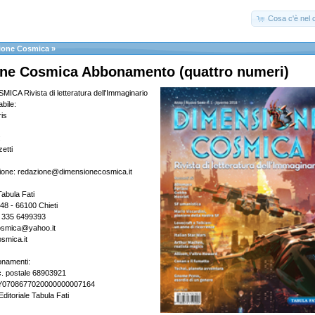
Cosa c'è nel c
ione Cosmica
»
ne Cosmica Abbonamento (quattro numeri)
A Rivista di letteratura dell'Immaginario
bile:
is
:
etti
ione: redazione@dimensionecosmica.it
Tabula Fati
148 - 66100 Chieti
- 335 6499393
osmica@yahoo.it
smica.it
onamenti:
c. postale 68903921
2Y0708677020000000007164
Editoriale Tabula Fati