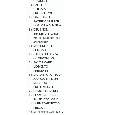
ODOROSO...
3 x
L'ARTE DI
UTILIZZARE LE
PROPRIE COLPE
1 x
LAVORARE E
SACRIFICARSI PER
LA GLORIA DI MARIA
6 x
DEUS NON
IRRIDETUR. Luther
Blisset, l’agente Q e il
coronavirus
11 x
MARTIRI DELLA
PUREZZA
1 x
CATTOLICI SENZA
COMPROMESSI
6 x
SANTIFICARE IL
MOMENTO
PRESENTE
3 x
UNA DISPUTA TRA UN
AVVOCATO ED UN
MINISTRO
PROTESTANTE
2 x
HUMANI GENERIS
1 x
PENSIERO UNICO E
FALSE IDEOLOGIE
4 x
LA PIAZZAFORTE DI
PESCARA
4 x
Dimensione Cosmica n.