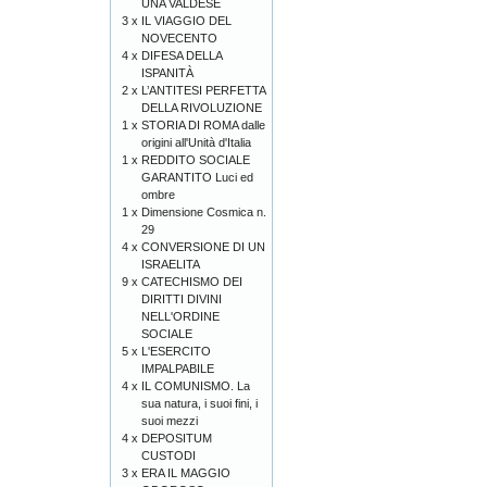
UNA VALDESE
3 x
IL VIAGGIO DEL
NOVECENTO
4 x
DIFESA DELLA
ISPANITÀ
2 x
L’ANTITESI PERFETTA
DELLA RIVOLUZIONE
1 x
STORIA DI ROMA dalle
origini all'Unità d'Italia
1 x
REDDITO SOCIALE
GARANTITO Luci ed
ombre
1 x
Dimensione Cosmica n.
29
4 x
CONVERSIONE DI UN
ISRAELITA
9 x
CATECHISMO DEI
DIRITTI DIVINI
NELL'ORDINE
SOCIALE
5 x
L'ESERCITO
IMPALPABILE
4 x
IL COMUNISMO. La
sua natura, i suoi fini, i
suoi mezzi
4 x
DEPOSITUM
CUSTODI
3 x
ERA IL MAGGIO