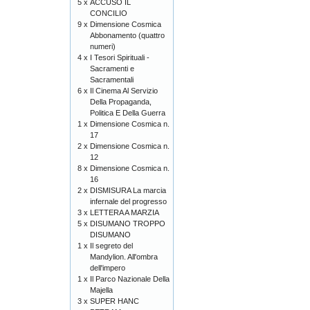
5 x
ACCUSO IL
CONCILIO
9 x
Dimensione Cosmica
Abbonamento (quattro
numeri)
4 x
I Tesori Spirituali -
Sacramenti e
Sacramentali
6 x
Il Cinema Al Servizio
Della Propaganda,
Politica E Della Guerra
1 x
Dimensione Cosmica n.
17
2 x
Dimensione Cosmica n.
12
8 x
Dimensione Cosmica n.
16
2 x
DISMISURA La marcia
infernale del progresso
3 x
LETTERA A MARZIA
5 x
DISUMANO TROPPO
DISUMANO
1 x
Il segreto del
Mandylion. All'ombra
dell'impero
1 x
Il Parco Nazionale Della
Majella
3 x
SUPER HANC