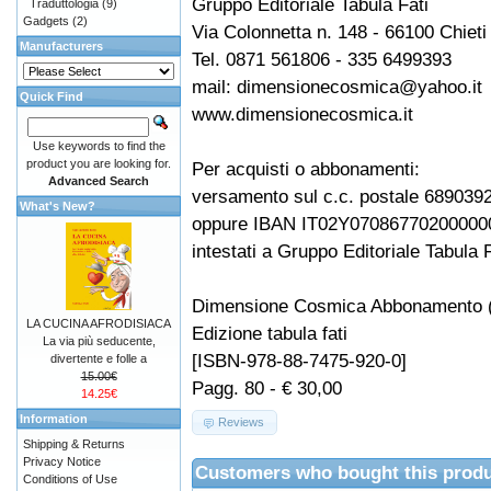
Gruppo Editoriale Tabula Fati
Traduttologia
(9)
Gadgets
(2)
Via Colonnetta n. 148 - 66100 Chieti
Manufacturers
Tel. 0871 561806 - 335 6499393
mail: dimensionecosmica@yahoo.it
Quick Find
www.dimensionecosmica.it
Use keywords to find the
product you are looking for.
Per acquisti o abbonamenti:
Advanced Search
versamento sul c.c. postale 689039
What's New?
oppure IBAN IT02Y07086770200000
intestati a Gruppo Editoriale Tabula F
Dimensione Cosmica Abbonamento (
LA CUCINA AFRODISIACA
Edizione tabula fati
La via più seducente,
[ISBN-978-88-7475-920-0]
divertente e folle a
15.00€
Pagg. 80 - € 30,00
14.25€
Information
Reviews
Shipping & Returns
Privacy Notice
Customers who bought this produ
Conditions of Use