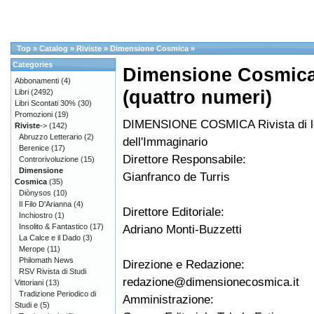
Top
»
Catalog
»
Riviste
»
Dimensione Cosmica
»
Categories
Dimensione Cosmic
Abbonamenti
(4)
(quattro numeri)
Libri
(2492)
Libri Scontati 30%
(30)
Promozioni
(19)
DIMENSIONE COSMICA Rivista di le
Riviste
->
(142)
Abruzzo Letterario
(2)
dell'Immaginario
Berenice
(17)
Direttore Responsabile:
Controrivoluzione
(15)
Dimensione
Gianfranco de Turris
Cosmica
(35)
Diònysos
(10)
Il Filo D'Arianna
(4)
Direttore Editoriale:
Inchiostro
(1)
Insolito & Fantastico
(17)
Adriano Monti-Buzzetti
La Calce e il Dado
(3)
Merope
(11)
Philomath News
Direzione e Redazione:
RSV Rivista di Studi
redazione@dimensionecosmica.it
Vittoriani
(13)
Tradizione Periodico di
Amministrazione:
Studi e
(5)