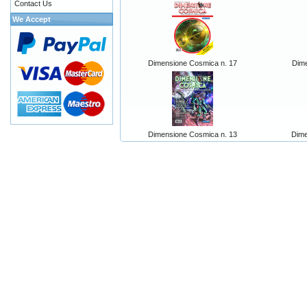
Contact Us
We Accept
Dimensione Cosmica n. 17
Dime
Dimensione Cosmica n. 13
Dime