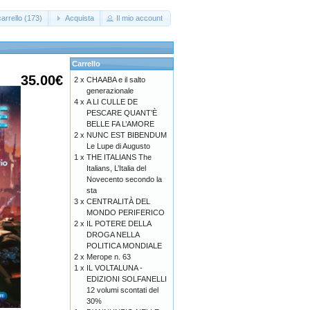
arrello (173)
Acquista
Il mio account
Carrello
35.00€
2 x
CHAABA e il salto
generazionale
4 x
A LI CULLE DE
PESCARE QUANT’È
BELLE FA L’AMORE
2 x
NUNC EST BIBENDUM
Le Lupe di Augusto
1 x
THE ITALIANS The
Italians, L’Italia del
Novecento secondo la
sta
3 x
CENTRALITÀ DEL
MONDO PERIFERICO
2 x
IL POTERE DELLA
DROGA NELLA
POLITICA MONDIALE
2 x
Merope n. 63
1 x
IL VOLTALUNA -
EDIZIONI SOLFANELLI
12 volumi scontati del
30%