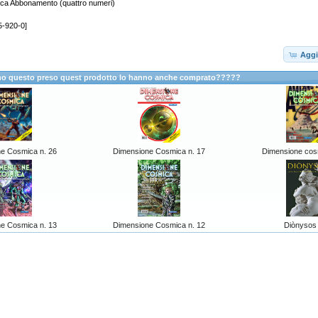
ca Abbonamento (quattro numeri)
5-920-0]
Aggi
anno questo preso quest prodotto lo hanno anche comprato?????
e Cosmica n. 26
Dimensione Cosmica n. 17
Dimensione cos
e Cosmica n. 13
Dimensione Cosmica n. 12
Diònysos 