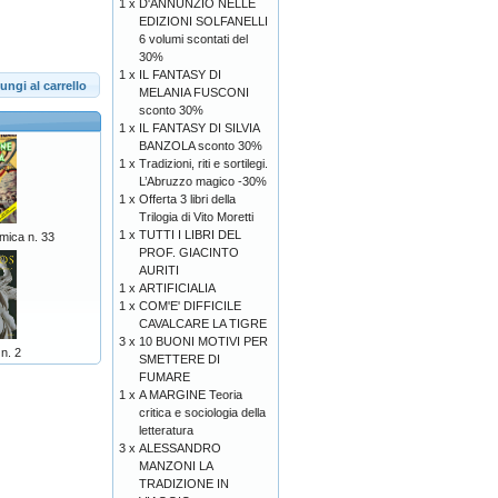
1 x
D'ANNUNZIO NELLE
EDIZIONI SOLFANELLI
6 volumi scontati del
30%
1 x
IL FANTASY DI
ungi al carrello
MELANIA FUSCONI
sconto 30%
1 x
IL FANTASY DI SILVIA
BANZOLA sconto 30%
1 x
Tradizioni, riti e sortilegi.
L’Abruzzo magico -30%
1 x
Offerta 3 libri della
Trilogia di Vito Moretti
1 x
TUTTI I LIBRI DEL
mica n. 33
PROF. GIACINTO
AURITI
1 x
ARTIFICIALIA
1 x
COM'E' DIFFICILE
CAVALCARE LA TIGRE
3 x
10 BUONI MOTIVI PER
n. 2
SMETTERE DI
FUMARE
1 x
A MARGINE Teoria
critica e sociologia della
letteratura
3 x
ALESSANDRO
MANZONI LA
TRADIZIONE IN