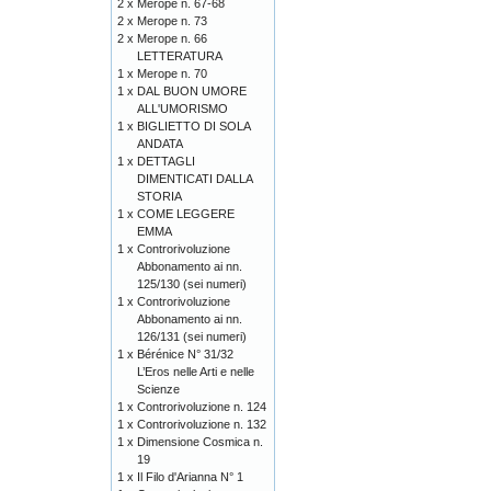
2 x
Merope n. 67-68
2 x
Merope n. 73
2 x
Merope n. 66
LETTERATURA
1 x
Merope n. 70
1 x
DAL BUON UMORE
ALL'UMORISMO
1 x
BIGLIETTO DI SOLA
ANDATA
1 x
DETTAGLI
DIMENTICATI DALLA
STORIA
1 x
COME LEGGERE
EMMA
1 x
Controrivoluzione
Abbonamento ai nn.
125/130 (sei numeri)
1 x
Controrivoluzione
Abbonamento ai nn.
126/131 (sei numeri)
1 x
Bérénice N° 31/32
L’Eros nelle Arti e nelle
Scienze
1 x
Controrivoluzione n. 124
1 x
Controrivoluzione n. 132
1 x
Dimensione Cosmica n.
19
1 x
Il Filo d'Arianna N° 1