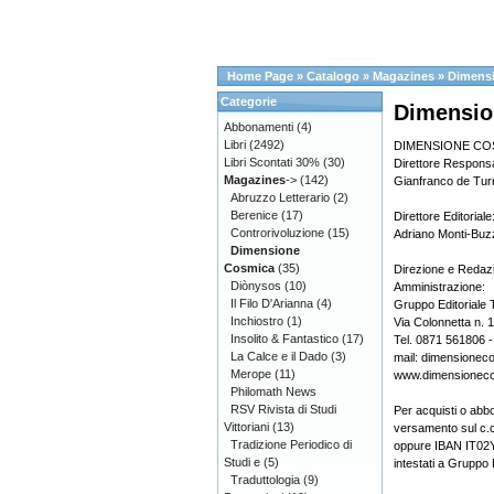
Home Page
»
Catalogo
»
Magazines
»
Dimens
Categorie
Dimensio
Abbonamenti
(4)
Libri
(2492)
DIMENSIONE COSMIC
Libri Scontati 30%
(30)
Direttore Responsa
Magazines
->
(142)
Gianfranco de Turr
Abruzzo Letterario
(2)
Berenice
(17)
Direttore Editoriale
Controrivoluzione
(15)
Adriano Monti-Buzz
Dimensione
Cosmica
(35)
Direzione e Redaz
Diònysos
(10)
Amministrazione:
Il Filo D'Arianna
(4)
Gruppo Editoriale 
Inchiostro
(1)
Via Colonnetta n. 
Insolito & Fantastico
(17)
Tel. 0871 561806 
La Calce e il Dado
(3)
mail: dimensionec
Merope
(11)
www.dimensioneco
Philomath News
RSV Rivista di Studi
Per acquisti o abb
Vittoriani
(13)
versamento sul c.
Tradizione Periodico di
oppure IBAN IT0
Studi e
(5)
intestati a Gruppo 
Traduttologia
(9)