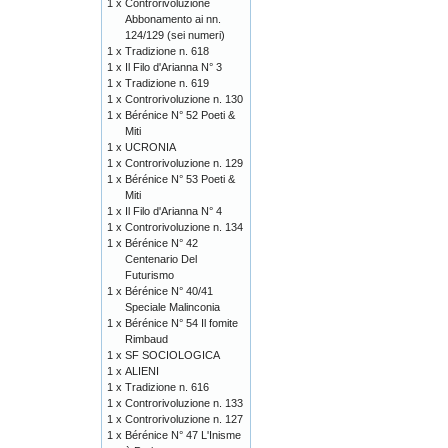
1 x
Controrivoluzione
Abbonamento ai nn.
124/129 (sei numeri)
1 x
Tradizione n. 618
1 x
Il Filo d'Arianna N° 3
1 x
Tradizione n. 619
1 x
Controrivoluzione n. 130
1 x
Bérénice N° 52 Poeti &
Miti
1 x
UCRONIA
1 x
Controrivoluzione n. 129
1 x
Bérénice N° 53 Poeti &
Miti
1 x
Il Filo d'Arianna N° 4
1 x
Controrivoluzione n. 134
1 x
Bérénice N° 42
Centenario Del
Futurismo
1 x
Bérénice N° 40/41
Speciale Malinconia
1 x
Bérénice N° 54 Il fomite
Rimbaud
1 x
SF SOCIOLOGICA
1 x
ALIENI
1 x
Tradizione n. 616
1 x
Controrivoluzione n. 133
1 x
Controrivoluzione n. 127
1 x
Bérénice N° 47 L'Inisme