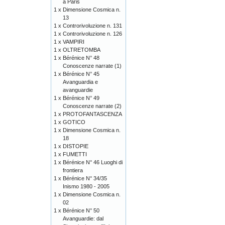
à Paris
1 x
Dimensione Cosmica n.
13
1 x
Controrivoluzione n. 131
1 x
Controrivoluzione n. 126
1 x
VAMPIRI
1 x
OLTRETOMBA
1 x
Bérénice N° 48
Conoscenze narrate (1)
1 x
Bérénice N° 45
Avanguardia e
avanguardie
1 x
Bérénice N° 49
Conoscenze narrate (2)
1 x
PROTOFANTASCENZA
1 x
GOTICO
1 x
Dimensione Cosmica n.
18
1 x
DISTOPIE
1 x
FUMETTI
1 x
Bérénice N° 46 Luoghi di
frontiera
1 x
Bérénice N° 34/35
Inismo 1980 - 2005
1 x
Dimensione Cosmica n.
02
1 x
Bérénice N° 50
Avanguardie: dal