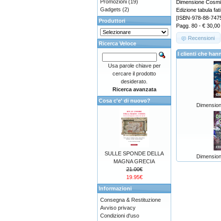
Promozioni
(19)
Dimensione Cosmi
Gadgets
(2)
Edizione tabula fati
[ISBN-978-88-747
Produttori
Pagg. 80 - € 30,00
Recensioni
Ricerca Veloce
I clienti che h
Usa parole chiave per
cercare il prodotto
desiderato.
Ricerca avanzata
Cosa c'e' di nuovo?
Dimension
SULLE SPONDE DELLA
Dimension
MAGNA GRECIA
21.00€
19.95€
Informazioni
Consegna & Restituzione
Avviso privacy
Condizioni d'uso