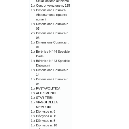
Situazionismo all'Inismo
1 x
Controrivoluzione n. 125
1 x
Dimensione Cosmica
Abbonamento (quattro
numeri)
1 x
Dimensione Cosmica n.
05
2 x
Dimensione Cosmica n.
03
1 x
Dimensione Cosmica n.
01
1 x
Bérénice N° 44 Speciale
Dada
1 x
Bérénice N° 43 Speciale
Dialogismi
1 x
Dimensione Cosmica n.
14
1 x
Dimensione Cosmica n.
04
1 x
FANTAPOLITICA
1 x
ALTRI MONDI
1 x
STAR TREK
1 x
VIAGGI DELLA
MEMORIA
1 x
Diònysos n. 8
1 x
Diònysos n. 11
1 x
Diònysos n. 5
1 x
Diònysos n. 10