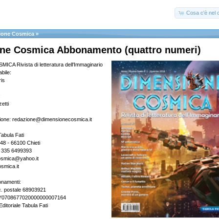
Cosa c'è nel c
ione Cosmica
»
ne Cosmica Abbonamento (quattro numeri)
A Rivista di letteratura dell'Immaginario
bile:
is
:
etti
ione: redazione@dimensionecosmica.it
Tabula Fati
148 - 66100 Chieti
- 335 6499393
osmica@yahoo.it
smica.it
onamenti:
c. postale 68903921
2Y0708677020000000007164
Editoriale Tabula Fati