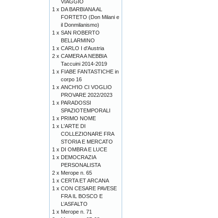
VIAGGIO
1 x
DA BARBIANA AL
FORTETO (Don Milani e
il Donmilanismo)
1 x
SAN ROBERTO
BELLARMINO
1 x
CARLO I d'Austria
2 x
CAMERA A NEBBIA
Taccuini 2014-2019
1 x
FIABE FANTASTICHE in
corpo 16
1 x
ANCH'IO CI VOGLIO
PROVARE 2022/2023
1 x
PARADOSSI
SPAZIOTEMPORALI
1 x
PRIMO NOME
1 x
L'ARTE DI
COLLEZIONARE FRA
STORIA E MERCATO
1 x
DI OMBRA E LUCE
1 x
DEMOCRAZIA
PERSONALISTA
2 x
Merope n. 65
1 x
CERTA ET ARCANA
1 x
CON CESARE PAVESE
FRA IL BOSCO E
L’ASFALTO
1 x
Merope n. 71