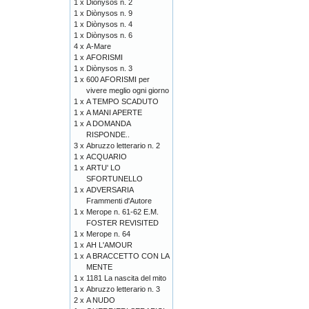
1 x
Diònysos n. 2
1 x
Diònysos n. 9
1 x
Diònysos n. 4
1 x
Diònysos n. 6
4 x
A-Mare
1 x
AFORISMI
1 x
Diònysos n. 3
1 x
600 AFORISMI per
vivere meglio ogni giorno
1 x
A TEMPO SCADUTO
1 x
A MANI APERTE
1 x
A DOMANDA
RISPONDE..
3 x
Abruzzo letterario n. 2
1 x
ACQUARIO
1 x
ARTU' LO
SFORTUNELLO
1 x
ADVERSARIA
Frammenti d'Autore
1 x
Merope n. 61-62 E.M.
FOSTER REVISITED
1 x
Merope n. 64
1 x
AH L'AMOUR
1 x
A BRACCETTO CON LA
MENTE
1 x
1181 La nascita del mito
1 x
Abruzzo letterario n. 3
2 x
A NUDO