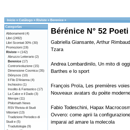
Inicio
»
Catálogo
»
Riviste
»
Berenice
»
Categorías
Bérénice N° 52 Poeti 
Abbonamenti
(4)
Libri
(2492)
Gabriella Giansante, Arthur Rimbaud
Libri Scontati 30%
(30)
Promozioni
(19)
Tzara
Riviste
->
(142)
Abruzzo Letterario
(2)
Berenice
(17)
Andrea Lombardinilo, Un mito di ogg
Controrivoluzione
(15)
Barthes e lo sport
Dimensione Cosmica
(35)
Diònysos
(10)
Il Filo D'Arianna
(4)
Inchiostro
(1)
François Proïa, Les premières voies
Insolito & Fantastico
(17)
Nouveaux avatars du poète modern
La Calce e il Dado
(3)
Merope
(11)
Philomath News
Fabio Todeschini, Hapax Macrocosm
RSV Rivista di Studi
Vittoriani
(13)
Ovvero: come aprii la configurazione
Tradizione Periodico di
imparai ad amare la molecola
Studi e
(5)
Traduttologia
(9)