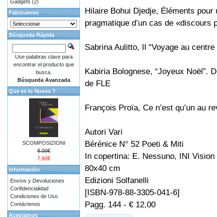
Gadgets
(2)
Hilaire Bohui Djedje, Éléments pour
Fabricantes
pragmatique d’un cas de «discours p
Búsqueda Rápida
Sabrina Aulitto, Il “Voyage au centre 
Use palabras clave para
encontrar el producto que
Kabiria Bolognese, “Joyeux Noël”. D
busca.
Búsqueda Avanzada
de FLE
Que es lo Nuevo ?
François Proïa, Ce n’est qu’un au re
Autori Vari
Bérénice N° 52 Poeti & Miti
SCOMPOSIZIONI
8.00€
In copertina: E. Nessuno, INI Vision 
7.60€
80x40 cm
Información
Edizioni Solfanelli
Envíos y Devoluciones
Confidencialidad
[ISBN-978-88-3305-041-6]
Condiciones de Uso
Pagg. 144 - € 12,00
Contáctenos
Aceptamos