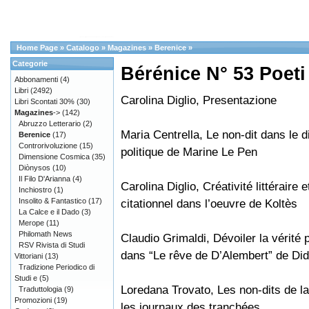
Home Page
»
Catalogo
»
Magazines
»
Berenice
»
Categorie
Bérénice N° 53 Poeti 
Abbonamenti
(4)
Libri
(2492)
Carolina Diglio, Presentazione
Libri Scontati 30%
(30)
Magazines
->
(142)
Abruzzo Letterario
(2)
Maria Centrella, Le non-dit dans le 
Berenice
(17)
Controrivoluzione
(15)
politique de Marine Le Pen
Dimensione Cosmica
(35)
Diònysos
(10)
Il Filo D'Arianna
(4)
Carolina Diglio, Créativité littéraire e
Inchiostro
(1)
Insolito & Fantastico
(17)
citationnel dans l’oeuvre de Koltès
La Calce e il Dado
(3)
Merope
(11)
Philomath News
Claudio Grimaldi, Dévoiler la vérité p
RSV Rivista di Studi
dans “Le rêve de D’Alembert” de Did
Vittoriani
(13)
Tradizione Periodico di
Studi e
(5)
Loredana Trovato, Les non-dits de l
Traduttologia
(9)
Promozioni
(19)
les journaux des tranchées