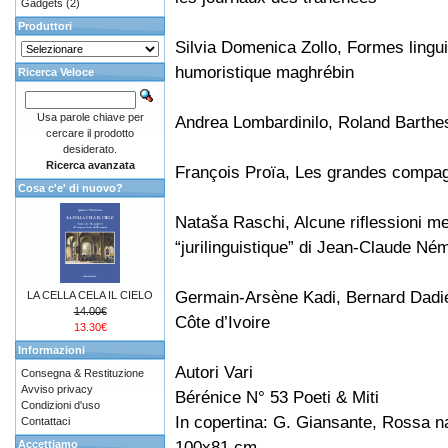
Gadgets
(2)
Produttori
Silvia Domenica Zollo, Formes linguis
humoristique maghrébin
Ricerca Veloce
Usa parole chiave per
Andrea Lombardinilo, Roland Barthes 
cercare il prodotto
desiderato.
Ricerca avanzata
François Proïa, Les grandes compag
Cosa c'e' di nuovo?
Nataša Raschi, Alcune riflessioni me
“jurilinguistique” di Jean-Claude Né
Germain-Arsène Kadi, Bernard Dadié,
LA CELLA CELA IL CIELO
14.00€
Côte d’Ivoire
13.30€
Informazioni
Autori Vari
Consegna & Restituzione
Avviso privacy
Bérénice N° 53 Poeti & Miti
Condizioni d'uso
In copertina: G. Giansante, Rossa na
Contattaci
100x81 cm
Accettiamo