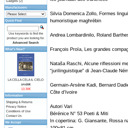
Gadgets
(2)
Manufacturers
Silvia Domenica Zollo, Formes linguis
humoristique maghrébin
Quick Find
Use keywords to find the
Andrea Lombardinilo, Roland Barthes 
product you are looking for.
Advanced Search
François Proïa, Les grandes compag
What's New?
Nataša Raschi, Alcune riflessioni me
“jurilinguistique” di Jean-Claude Né
LA CELLA CELA IL CIELO
Germain-Arsène Kadi, Bernard Dadié,
14.00€
13.30€
Côte d’Ivoire
Information
Shipping & Returns
Autori Vari
Privacy Notice
Conditions of Use
Bérénice N° 53 Poeti & Miti
Contact Us
In copertina: G. Giansante, Rossa na
We Accept
100x81 cm