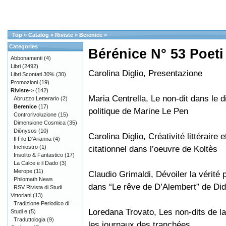
Top
»
Catalog
»
Riviste
»
Berenice
»
Categories
Bérénice N° 53 Poeti 
Abbonamenti
(4)
Libri
(2492)
Carolina Diglio, Presentazione
Libri Scontati 30%
(30)
Promozioni
(19)
Riviste
->
(142)
Maria Centrella, Le non-dit dans le 
Abruzzo Letterario
(2)
Berenice
(17)
politique de Marine Le Pen
Controrivoluzione
(15)
Dimensione Cosmica
(35)
Diònysos
(10)
Carolina Diglio, Créativité littéraire e
Il Filo D'Arianna
(4)
Inchiostro
(1)
citationnel dans l’oeuvre de Koltès
Insolito & Fantastico
(17)
La Calce e il Dado
(3)
Merope
(11)
Claudio Grimaldi, Dévoiler la vérité p
Philomath News
dans “Le rêve de D’Alembert” de Did
RSV Rivista di Studi
Vittoriani
(13)
Tradizione Periodico di
Loredana Trovato, Les non-dits de l
Studi e
(5)
Traduttologia
(9)
les journaux des tranchées