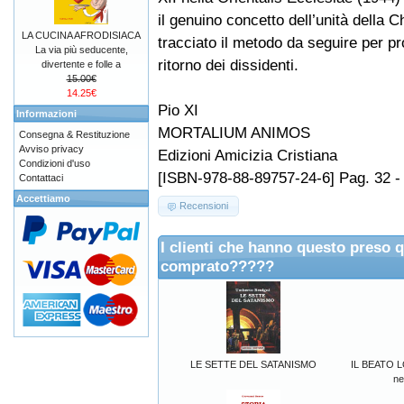
il genuino concetto dell’unità della 
LA CUCINA AFRODISIACA
tracciato il metodo da seguire per p
La via più seducente,
ritorno dei dissidenti.
divertente e folle a
15.00€
14.25€
Pio XI
Informazioni
MORTALIUM ANIMOS
Consegna & Restituzione
Avviso privacy
Edizioni Amicizia Cristiana
Condizioni d'uso
[ISBN-978-88-89757-24-6] Pag. 32 -
Contattaci
Accettiamo
Recensioni
I clienti che hanno questo preso 
comprato?????
LE SETTE DEL SATANISMO
IL BEATO 
ne