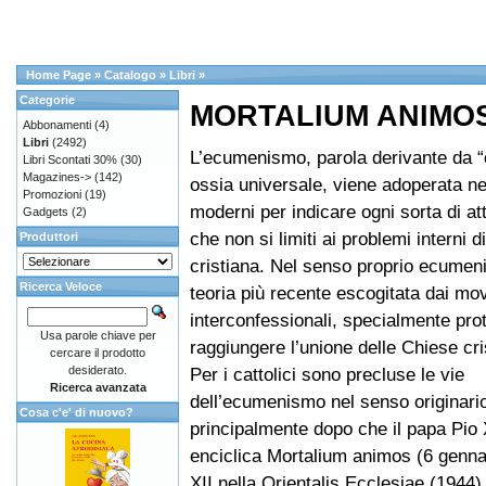
Home Page
»
Catalogo
»
Libri
»
Categorie
MORTALIUM ANIMO
Abbonamenti
(4)
Libri
(2492)
L’ecumenismo, parola derivante da 
Libri Scontati 30%
(30)
Magazines->
(142)
ossia universale, viene adoperata ne
Promozioni
(19)
moderni per indicare ogni sorta di att
Gadgets
(2)
che non si limiti ai problemi interni 
Produttori
cristiana. Nel senso proprio ecumen
Ricerca Veloce
teoria più recente escogitata dai mo
interconfessionali, specialmente prot
Usa parole chiave per
raggiungere l’unione delle Chiese cri
cercare il prodotto
desiderato.
Per i cattolici sono precluse le vie
Ricerca avanzata
dell’ecumenismo nel senso originario
Cosa c'e' di nuovo?
principalmente dopo che il papa Pio 
enciclica Mortalium animos (6 genna
XII nella Orientalis Ecclesiae (1944)