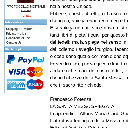
nella nostra Chiesa.
PROTOCOLLO MORTALE
18.00€
Ebbene, questo libretto, nella sua f
17.10€
dialogica, spiega esaurientemente tu
Information
E la spiega non nel suo senso mistic
Shipping & Returns
Privacy Notice
tanti libri di pietà, i quali per ques
Conditions of Use
dei fedeli; ma la spiega nel senso i
Contact Us
dall’odierno risveglio liturgico, face
We Accept
e cosa sono quelle cerimonie che eg
Essendo così, possa questo libretto
andare nelle mani dei nostri fedeli,
divine bellezze della Santa Messa, 
che il sacro rito richiede.
Francesco Potenza
LA SANTA MESSA SPIEGATA
In appendice: Alfons Maria Card. Sti
L’attrattiva teologica della Messa tri
Edizioni Amicizia Cristiana