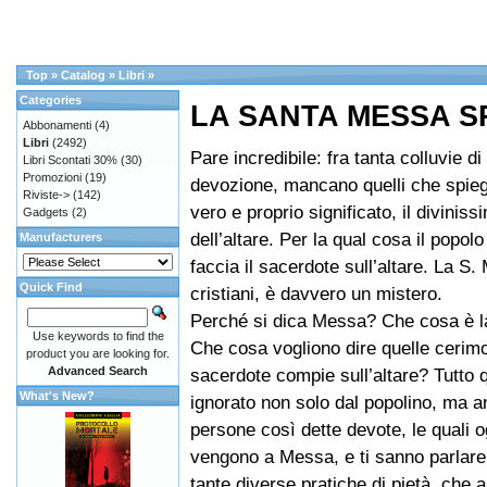
Top
»
Catalog
»
Libri
»
Categories
LA SANTA MESSA S
Abbonamenti
(4)
Libri
(2492)
Pare incredibile: fra tanta colluvie di l
Libri Scontati 30%
(30)
Promozioni
(19)
devozione, mancano quelli che spieg
Riviste->
(142)
vero e proprio significato, il diviniss
Gadgets
(2)
dell’altare. Per la qual cosa il popol
Manufacturers
faccia il sacerdote sull’altare. La S.
Quick Find
cristiani, è davvero un mistero.
Perché si dica Messa? Che cosa è 
Use keywords to find the
Che cosa vogliono dire quelle cerimo
product you are looking for.
Advanced Search
sacerdote compie sull’altare? Tutto 
What's New?
ignorato non solo dal popolino, ma a
persone così dette devote, le quali o
vengono a Messa, e ti sanno parlare
tante diverse pratiche di pietà, che