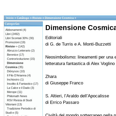
Inicio
»
Catálogo
»
Riviste
»
Dimensione Cosmica
»
Categorías
Dimensione Cosmica
Abbonamenti
(4)
Libri
(2492)
Editoriali
Libri Scontati 30%
(30)
Promozioni
(19)
di G. de Turris e A. Monti-Buzzetti
Riviste
->
(142)
Abruzzo Letterario
(2)
Berenice
(17)
Neosimbolismo: lineamenti per una e
Controrivoluzione
(15)
letteratura fantastica di Alex Voglino
Dimensione
Cosmica
(35)
Diònysos
(10)
Il Filo D'Arianna
(4)
Zhara
Inchiostro
(1)
di Giuseppe Franco
Insolito & Fantastico
(17)
La Calce e il Dado
(3)
Merope
(11)
S. Altieri, l’Araldo dell’Apocalisse
Philomath News
RSV Rivista di Studi
di Errico Passaro
Vittoriani
(13)
Tradizione Periodico di
Studi e
(5)
Civiltà del mondo sotterraneo nella n