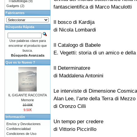
Traduttologia
(9)
fantascientifica di Marco Maculotti
Gadgets
(2)
Fabricantes
Il bosco di Kardija
Búsqueda Rápida
di Nicola Lombardi
Use palabras clave para
Il Catalogo di Babele
encontrar el producto que
busca.
E. Vegetti: storia di un amico e del
Búsqueda Avanzada
Que es lo Nuevo ?
Il Determinatore
di Maddalena Antonini
Le interviste di Dimensione Cosmica
IL GIGANTE RACCONTA
Alan Lee, l’arte della Terra di Mezzo
Memorie
10.00€
di Oronzo Cilli
9.50€
Información
Un tempo per credere
Envíos y Devoluciones
di Vittorio Piccirillo
Confidencialidad
Condiciones de Uso