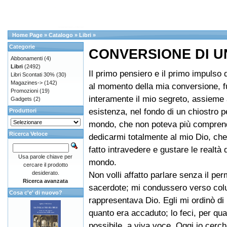
Home Page
»
Catalogo
»
Libri
»
Categorie
CONVERSIONE DI U
Abbonamenti
(4)
Libri
(2492)
Il primo pensiero e il primo impulso 
Libri Scontati 30%
(30)
Magazines->
(142)
al momento della mia conversione, fu
Promozioni
(19)
interamente il mio segreto, assieme 
Gadgets
(2)
esistenza, nel fondo di un chiostro p
Produttori
mondo, che non poteva più comprend
Ricerca Veloce
dedicarmi totalmente al mio Dio, ch
fatto intravedere e gustare le realtà d
Usa parole chiave per
mondo.
cercare il prodotto
desiderato.
Non volli affatto parlare senza il pe
Ricerca avanzata
sacerdote; mi condussero verso col
Cosa c'e' di nuovo?
rappresentava Dio. Egli mi ordinò di 
quanto era accaduto; lo feci, per qu
possibile, a viva voce. Oggi io cerc