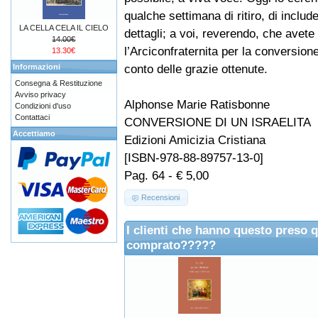
qualche settimana di ritiro, di includ
LA CELLA CELA IL CIELO
dettagli; a voi, reverendo, che avete
14.00€
l’Arciconfraternita per la conversion
13.30€
conto delle grazie ottenute.
Informazioni
Consegna & Restituzione
Avviso privacy
Alphonse Marie Ratisbonne
Condizioni d'uso
Contattaci
CONVERSIONE DI UN ISRAELITA
Accettiamo
Edizioni Amicizia Cristiana
[ISBN-978-88-89757-13-0]
Pag. 64 - € 5,00
Recensioni
I clienti che hanno questo preso 
comprato?????