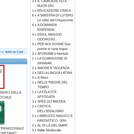
3 x
IL CAVALIERE ED IL
BUON DIO
1 x
EDUCAZIONE CINICA
6 x
A SINISTRA DI LUTERO
Le sètte del Cinquecento
6 x
A DOMANDA
RISPONDE..
4 x
ERA IL MAGGIO
ODOROSO...
3 x
PER NOI DONNE Due
poesie in varie lingue
Add to Cart
2 x
AFORISMI e interludi
1 x
LA GUARIGIONE DI
ISHANAR
2 x
AMORE E VIOLENZA
1 x
DELLA LINGUA LATINA
5 x
A-Mare
1 x
NELLE PIEGHE DEL
TEMPO
1 x
LA FELICITÀ
RIDICI DELLA
AFFOGATA
OCIALE
3 x
SPES ULTIMA DEA
2 x
CRITICA
DELL'IDEALISMO
2 x
L’ABRUZZO MAGICO E
FANTASTICO -30%
2 x
AL DI LÀ DEL MARE
TERNAZIONALE
3 x
Italiæ Medievalis
MONETARIO