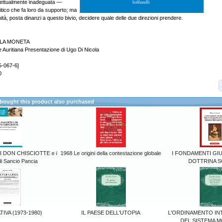
lettualmente inadeguata —
olitico che fa loro da supporto; ma
nità, posta dinanzi a questo bivio, decidere quale delle due direzioni prendere.
LLA MONETA
e Auritiana Presentazione di Ugo Di Nicola
5-067-6]
0
ought this product also purchased
 DON CHISCIOTTE e i
1968 Le origini della contestazione globale
I FONDAMENTI GIU
di Sancio Pancia
DOTTRINA S
TIVA (1973-1980)
IL PAESE DELL'UTOPIA
L'ORDINAMENTO IN
DEL SISTEMA 