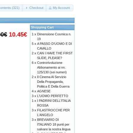
ontents (321)
Checkout
My Account
Shopping Cart
00€
10.45€
1 x
Dimensione Cosmica n.
19
5 x
A PASSO D'UOMO E DI
CAVALLO
2 x
CAN I HAVE THE FIRST
SLIDE, PLEASE?
6 x
Controrivoluzione
Abbonamento ai nn.
125/130 (sei numeri)
2 x
Il Cinema Al Servizio
Della Propaganda,
Politica E Della Guerra
4 x
AGNESE
3 x
L'UOMO PERFETTO
1 x
I PADRINI DELL'ITALIA
ROSSA
3 x
FILASTROCCHE PER
L'ANGELO
3 x
BREVIARIO DI
ITALIANO 18 punti per
salvare la nostra lingua