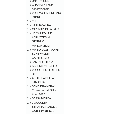
1 x
UN'ORA CON TE
1 x
CHAABA e il salto
generazionale
1 x
VOLEVO ESSERE MIO
PADRE
1 x
YZE
1 x
LA TERZA ERA
1 x
TRE VITE IN VALIGIA
1 x
LE CARTOLINE
ABRUZZESI di
GIORGIO
MANGANELLI
1 x
MARIO LUZI - VANNI
SCHEIWILLER:
CARTEGGIO
1 x
FANTAPOLITICA
1 x
SCELTA DAL CIELO
1 x
VORREI POTERTELO
DIRE
1 x
A TUTELA DELLA
FAMIGLIA
1 x
BANDIERA NERA!
Cronache dall'ISIR -
Anno 2025
2 x
BASSA MAREA
1 x
L'OCCULTA
STRATEGIA DELLA
GUERRA SENZA