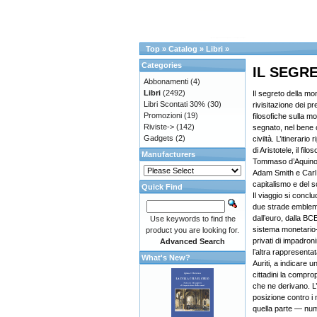
Top
»
Catalog
»
Libri
»
Categories
IL SEGR
Abbonamenti
(4)
Libri
(2492)
Il segreto della m
Libri Scontati 30%
(30)
rivisitazione dei pre
Promozioni
(19)
filosofiche sulla m
Riviste->
(142)
segnato, nel bene o
Gadgets
(2)
civiltà. L’itinerario
di Aristotele, il fil
Manufacturers
Tommaso d’Aquino, i
Adam Smith e Carl 
capitalismo e del s
Quick Find
Il viaggio si concl
due strade emblema
dall’euro, dalla BC
Use keywords to find the
sistema monetario
product you are looking for.
privati di impadron
Advanced Search
l’altra rappresenta
What's New?
Auriti, a indicare u
cittadini la comprop
che ne derivano. 
posizione contro i 
quella parte — nu