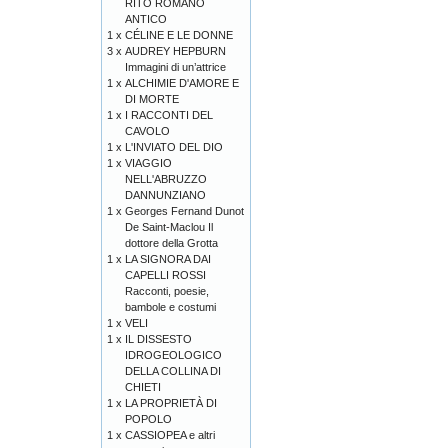
RITO ROMANO
ANTICO
1 x
CÉLINE E LE DONNE
3 x
AUDREY HEPBURN
Immagini di un’attrice
1 x
ALCHIMIE D'AMORE E
DI MORTE
1 x
I RACCONTI DEL
CAVOLO
1 x
L'INVIATO DEL DIO
1 x
VIAGGIO
NELL'ABRUZZO
DANNUNZIANO
1 x
Georges Fernand Dunot
De Saint-Maclou Il
dottore della Grotta
1 x
LA SIGNORA DAI
CAPELLI ROSSI
Racconti, poesie,
bambole e costumi
1 x
VELI
1 x
IL DISSESTO
IDROGEOLOGICO
DELLA COLLINA DI
CHIETI
1 x
LA PROPRIETÀ DI
POPOLO
1 x
CASSIOPEA e altri