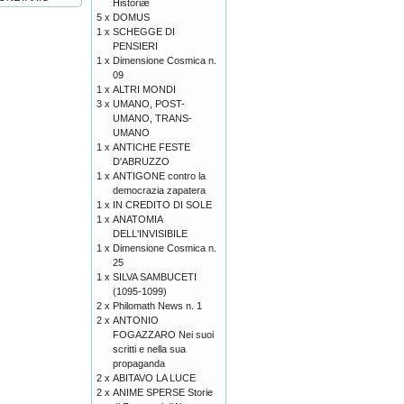
Historiæ
5 x
DOMUS
1 x
SCHEGGE DI
PENSIERI
1 x
Dimensione Cosmica n.
09
1 x
ALTRI MONDI
3 x
UMANO, POST-
UMANO, TRANS-
UMANO
1 x
ANTICHE FESTE
D'ABRUZZO
1 x
ANTIGONE contro la
democrazia zapatera
1 x
IN CREDITO DI SOLE
1 x
ANATOMIA
DELL'INVISIBILE
1 x
Dimensione Cosmica n.
25
1 x
SILVA SAMBUCETI
(1095-1099)
2 x
Philomath News n. 1
2 x
ANTONIO
FOGAZZARO Nei suoi
scritti e nella sua
propaganda
2 x
ABITAVO LA LUCE
2 x
ANIME SPERSE Storie