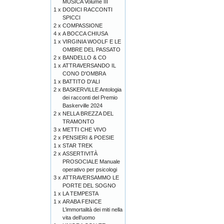
MUSICA Volume III
1 x
DODICI RACCONTI
SPICCI
2 x
COMPASSIONE
4 x
A BOCCA CHIUSA
1 x
VIRGINIA WOOLF E LE
OMBRE DEL PASSATO
2 x
BANDELLO & CO
1 x
ATTRAVERSANDO IL
CONO D'OMBRA
1 x
BATTITO D'ALI
2 x
BASKERVILLE Antologia
dei racconti del Premio
Baskerville 2024
2 x
NELLA BREZZA DEL
TRAMONTO
3 x
METTI CHE VIVO
2 x
PENSIERI & POESIE
1 x
STAR TREK
2 x
ASSERTIVITÀ
PROSOCIALE Manuale
operativo per psicologi
3 x
ATTRAVERSAMMO LE
PORTE DEL SOGNO
1 x
LA TEMPESTA
1 x
ARABA FENICE
L’immortalità dei miti nella
vita dell’uomo