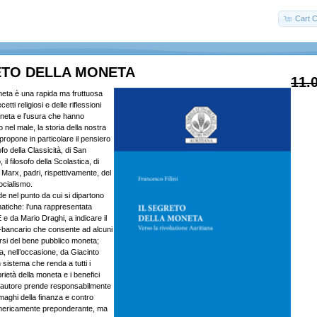
Cart C
ETO DELLA MONETA
11.
oneta è una rapida ma fruttuosa
cetti religiosi e delle riflessioni
oneta e l’usura che hanno
 nel male, la storia della nostra
 ripropone in particolare il pensiero
osofo della Classicità, di San
l filosofo della Scolastica, di
Marx, padri, rispettivamente, del
ocialismo.
ude nel punto da cui si dipartono
tiche: l’una rappresentata
E e da Mario Draghi, a indicare il
-bancario che consente ad alcuni
irsi del bene pubblico moneta;
ta, nell’occasione, da Giacinto
n sistema che renda a tutti i
rietà della moneta e i benefici
L’autore prende responsabilmente
maghi della finanza e contro
mericamente preponderante, ma