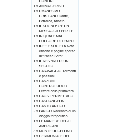
CONFINI
1 x
ANIMA CHRISTI
1 x
UMANESIMO
CRISTIANO Dante,
Petrarca, Ariosto
1 x
IL SOGNO: C'È UN
MESSAGGIO PER TE
1 x
IN QUALE MAI
FOLGORE DI TEMPO
1 x
IDEE E SOCIETÀ Note
critiche e pagine sparse
di “Paese Sera”
1 x
IL RESPIRO DI UN
SECOLO
1 x
CARAVAGGIO Tormenti
e passioni
1 x
CANZONI
CONTROFUOCO
Lettere dalla primavera
1 x
CAOS IPERMETRICO
1 x
CASO ANGELINI
1 x
CANTO ANTICO
2 x
PANICO Racconto di un
viaggio terapeutico
1 x
LE MANIERE DEGLI
AMERICANI
3 x
MONTE UCCELLINO
1 x
CERIMONIALE DEL