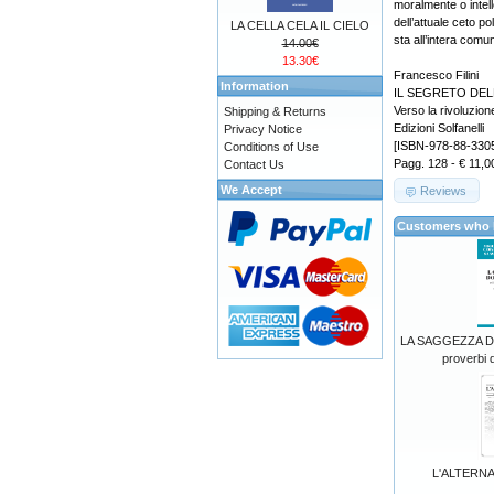
moralmente o intel
dell’attuale ceto p
LA CELLA CELA IL CIELO
sta all’intera comu
14.00€
13.30€
Francesco Filini
Information
IL SEGRETO DE
Verso la rivoluzion
Shipping & Returns
Edizioni Solfanelli
Privacy Notice
[ISBN-978-88-330
Conditions of Use
Pagg. 128 - € 11,0
Contact Us
We Accept
Reviews
Customers who b
LA SAGGEZZA DI
proverbi 
L'ALTERNA