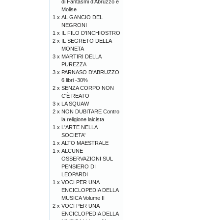
di Fantasmi d’Abruzzo e
Molise
1 x
AL GANCIO DEL
NEGRONI
1 x
IL FILO D'INCHIOSTRO
2 x
IL SEGRETO DELLA
MONETA
3 x
MARTIRI DELLA
PUREZZA
3 x
PARNASO D'ABRUZZO
6 libri -30%
2 x
SENZA CORPO NON
C'È REATO
3 x
LA SQUAW
2 x
NON DUBITARE Contro
la religione laicista
1 x
L'ARTE NELLA
SOCIETA'
1 x
ALTO MAESTRALE
1 x
ALCUNE
OSSERVAZIONI SUL
PENSIERO DI
LEOPARDI
1 x
VOCI PER UNA
ENCICLOPEDIA DELLA
MUSICA Volume II
2 x
VOCI PER UNA
ENCICLOPEDIA DELLA