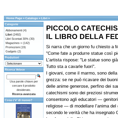
Home Page
»
Catalogo
»
Libri
»
Categorie
PICCOLO CATECHI
Abbonamenti
(4)
IL LIBRO DELLA FE
Libri
(2492)
Libri Scontati 30%
(30)
Magazines->
(142)
Si narra che un giorno fu chiesto a 
Promozioni
(19)
Gadgets
(2)
"Come fate a produrre statue così pi
Produttori
L’artista rispose: "Le statue sono gi
Tutto sta a cavarle fuori".
Ricerca Veloce
I giovani, come il marmo, sono della
grezza: se ne può ricavare dei buoni 
Usa parole chiave per
delle anime generose, perfino dei san
cercare il prodotto
desiderato.
catechismi sono dei preziosi strume
Ricerca avanzata
consentono agli educatori — genitori
Cosa c'e' di nuovo?
religiose — di modellare l’anima del
secondo le verità che ha insegnato 