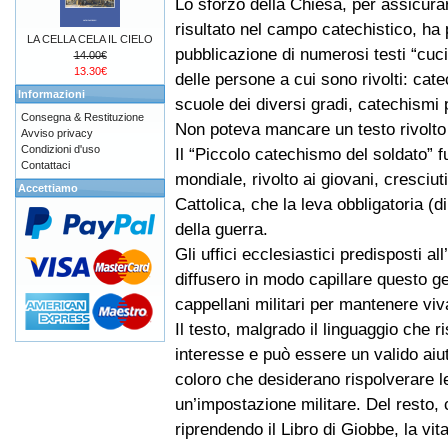
Lo sforzo della Chiesa, per assicura
risultato nel campo catechistico, ha 
LA CELLA CELA IL CIELO
pubblicazione di numerosi testi “cuci
14.00€
13.30€
delle persone a cui sono rivolti: cate
Informazioni
scuole dei diversi gradi, catechismi p
Consegna & Restituzione
Non poteva mancare un testo rivolto a
Avviso privacy
Condizioni d'uso
Il “Piccolo catechismo del soldato” f
Contattaci
mondiale, rivolto ai giovani, cresciuti
Accettiamo
Cattolica, che la leva obbligatoria (d
della guerra.
Gli uffici ecclesiastici predisposti a
diffusero in modo capillare questo g
cappellani militari per mantenere viv
Il testo, malgrado il linguaggio che r
interesse e può essere un valido aiut
coloro che desiderano rispolverare le
un’impostazione militare. Del resto, 
riprendendo il Libro di Giobbe, la vit