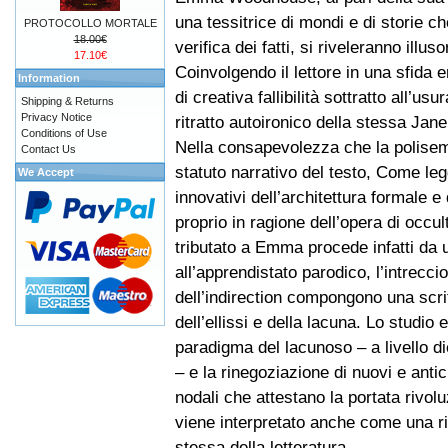
una tessitrice di mondi e di storie che
PROTOCOLLO MORTALE
18.00€
verifica dei fatti, si riveleranno illusor
17.10€
Coinvolgendo il lettore in una sfida
Information
di creativa fallibilità sottratto all’u
Shipping & Returns
Privacy Notice
ritratto autoironico della stessa Jan
Conditions of Use
Nella consapevolezza che la polisemia
Contact Us
statuto narrativo del testo, Come le
We Accept
innovativi dell’architettura formale 
proprio in ragione dell’opera di occu
tributato a Emma procede infatti da un
all’apprendistato parodico, l’intrecci
dell’indirection compongono una scrit
dell’ellissi e della lacuna. Lo studio
paradigma del lacunoso – a livello die
– e la rinegoziazione di nuovi e antic
nodali che attestano la portata riv
viene interpretato anche come una r
stessa della letteratura.