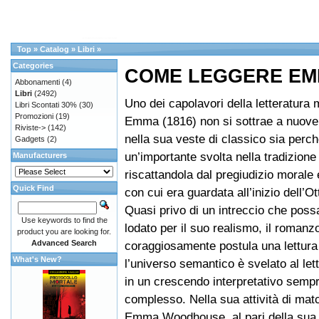
Top
»
Catalog
»
Libri
»
Categories
COME LEGGERE E
Abbonamenti
(4)
Libri
(2492)
Uno dei capolavori della letteratura 
Libri Scontati 30%
(30)
Promozioni
(19)
Emma (1816) non si sottrae a nuove 
Riviste->
(142)
nella sua veste di classico sia perc
Gadgets
(2)
un’importante svolta nella tradizion
Manufacturers
riscattandola dal pregiudizio morale 
Quick Find
con cui era guardata all’inizio dell’O
Quasi privo di un intreccio che possa
Use keywords to find the
lodato per il suo realismo, il romanz
product you are looking for.
Advanced Search
coraggiosamente postula una lettura 
What's New?
l’universo semantico è svelato al lett
in un crescendo interpretativo sempr
complesso. Nella sua attività di ma
Emma Woodhouse, al pari della sua 