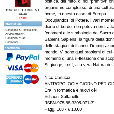
politica, del mito, di noi “primitivi” c
organismo complesso, di una cultura 
PROTOCOLLO MORTALE
nome, in questo caso, di Europa.
18.00€
17.10€
Occupandosi di Potere, i vari momen
Informazioni
diario di bordo, non poteva non tratta
Consegna & Restituzione
fenomeni e le simbologie del Sacro c
Avviso privacy
Condizioni d'uso
Sapiens Sapiens: la figura della donna, 
Contattaci
delle stagioni dell’anno, l’immigrazi
Accettiamo
mondo. Vi sono quei problemi di cui 
momenti di una ri-flessione che scopr
Si giunge, così, alla vera Natura del
Nico Carlucci
ANTROPOLOGIA GIORNO PER G
Era in formatica e nuovi dèi
Edizioni Solfanelli
[ISBN-978-88-3305-071-3]
Pagg. 168 - € 13,00