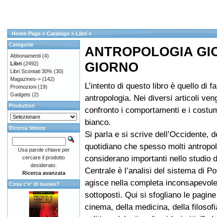
Home Page
»
Catalogo
»
Libri
»
Categorie
ANTROPOLOGIA GI
Abbonamenti
(4)
GIORNO
Libri
(2492)
Libri Scontati 30%
(30)
Magazines->
(142)
L’intento di questo libro è quello di f
Promozioni
(19)
Gadgets
(2)
antropologia. Nei diversi articoli ve
Produttori
confronto i comportamenti e i costu
bianco.
Ricerca Veloce
Si parla e si scrive dell’Occidente, d
quotidiano che spesso molti antropo
Usa parole chiave per
considerano importanti nello studio de
cercare il prodotto
desiderato.
Centrale è l’analisi del sistema di P
Ricerca avanzata
agisce nella completa inconsapevole
Cosa c'e' di nuovo?
sottoposti. Qui si sfogliano le pagine 
cinema, della medicina, della filosofi