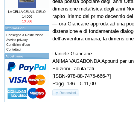
della poesia popolare degli anni Otta
dimensione metafisica degli anni No
LA CELLA CELA IL CIELO
rapito lirismo del primo decennio de
14.00€
13.30€
— ora Giancane approda ad una poe
Informazioni
distensione e di fondamentale dialogo
Consegna & Restituzione
dell’avventura umana, la dimensione 
Avviso privacy
Condizioni d'uso
Contattaci
Daniele Giancane
Accettiamo
ANIMA VAGABONDA Appunti per una
Edizioni Tabula fati
[ISBN-978-88-7475-666-7]
Pagg. 136 - € 11,00
Recensioni