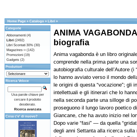
Home Page
»
Catalogo
»
Libri
»
Categorie
ANIMA VAGABONDA A
Abbonamenti
(4)
biografia
Libri
(2492)
Libri Scontati 30%
(30)
Magazines->
(142)
Anima vagabonda è un libro original
Promozioni
(19)
Gadgets
(2)
comprende nella prima parte una sor
Produttori
autobiografia culturale dell’Autore (i
lo hanno avviato verso il mondo della
Ricerca Veloce
le origini di questa “vocazione”; gli i
intellettuali e gli itinerari che lo han
Usa parole chiave per
nella seconda parte una silloge di p
cercare il prodotto
desiderato.
proseguono il lungo lavoro poetico d
Ricerca avanzata
Giancane, che ha avuto inizio nel lo
Cosa c'e' di nuovo?
Dopo varie “fasi” — da quella “gridat
degli anni Settanta alla ricerca sulla 