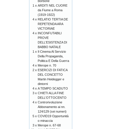
Borbone
1 x
ARDITI NEL CUORE
da Fiume a Roma
(1919-1922)
4 x
RELATIO TERTIA DE
REPETENDA ARA
VICTORIAE
4 x
INCONFUTABILI
PROVE
DELL'ESISTENZA DI
BABBO NATALE
1 x
Il Cinema Al Servizio
Della Propaganda,
Politica E Della Guerra
4 x
Merope n. 70
2 x
ESERCIZI DI FATICA
DEL CONCETTO
Martin Heidegger e
dintorni
4 x
A TEMPO SCADUTO
3 x
CHIETI ALLA FINE
DELL'OTTOCENTO
4 x
Controrivoluzione
Abbonamento ai nn.
124/129 (sei numeri)
5 x
COVID19 Opportunità
o minaccia
3 x
Merope n. 67-68