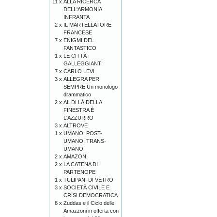
11 x
ALLA RICERCA
DELL'ARMONIA
INFRANTA
2 x
IL MARTELLATORE
FRANCESE
7 x
ENIGMI DEL
FANTASTICO
1 x
LE CITTÀ
GALLEGGIANTI
7 x
CARLO LEVI
3 x
ALLEGRA PER
SEMPRE Un monologo
drammatico
2 x
AL DI LÀ DELLA
FINESTRA È
L'AZZURRO
3 x
ALTROVE
1 x
UMANO, POST-
UMANO, TRANS-
UMANO
2 x
AMAZON
2 x
LA CATENA DI
PARTENOPE
1 x
TULIPANI DI VETRO
3 x
SOCIETÀ CIVILE E
CRISI DEMOCRATICA
8 x
Zuddas e il Ciclo delle
Amazzoni in offerta con