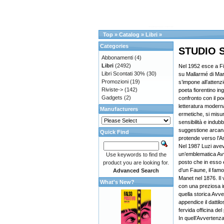
Top
»
Catalog
»
Libri
»
Categories
STUDIO 
Abbonamenti
(4)
Libri
(2492)
Nel 1952 esce a Fir
Libri Scontati 30%
(30)
su Mallarmé di Mar
Promozioni
(19)
s’impone all’attenz
Riviste->
(142)
poeta fiorentino in
Gadgets
(2)
confronto con il poe
letteratura moder
Manufacturers
ermetiche, si mis
sensibilità e indubb
suggestione arcana 
Quick Find
protende verso l’A
Nel 1987 Luzi aveva
un’emblematica Avve
Use keywords to find the
posto che in esso e
product you are looking for.
d’un Faune, il famo
Advanced Search
Manet nel 1876. Il 
What's New?
con una preziosa i
quella storica Avve
appendice il dattilo
fervida officina del
In quell’Avverten