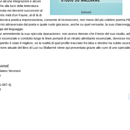
vi alcune integrazioni e alcuni
e alla luce della letteratura
erata nei decenni successivi al
près midi d’un Faune, al dì là di
a tecnica poetica impressionista, consente di riconoscere, non meno del più celebre poema H
crisi attraversata dal poeta e quale ruolo giocasse, anche su quel versante, la sua chiaroveg
ia del linguaggio.
pur ammettendo la sua «piccola riparazione», non aveva ritenuto che il testo del suo studio, a
 essenziale e condotto lungo le linee portanti di un ritratto altrettanto essenziale, dovesse modi
artito è stato il migliore, se la nudità di quel profilo tracciato fra idea e destino ha subito usur
zione attuale del libro di Luzi su Mallarmé viene qui presentata grazie alle cure di uno special
LARMÉ
Matteo Veronesi
i
5-087-4]
0