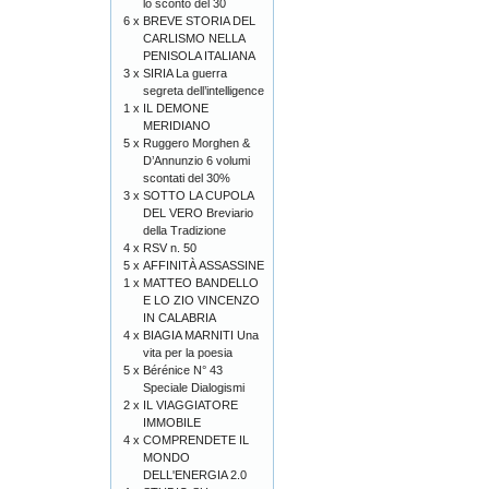
lo sconto del 30
6 x
BREVE STORIA DEL
CARLISMO NELLA
PENISOLA ITALIANA
3 x
SIRIA La guerra
segreta dell’intelligence
1 x
IL DEMONE
MERIDIANO
5 x
Ruggero Morghen &
D’Annunzio 6 volumi
scontati del 30%
3 x
SOTTO LA CUPOLA
DEL VERO Breviario
della Tradizione
4 x
RSV n. 50
5 x
AFFINITÀ ASSASSINE
1 x
MATTEO BANDELLO
E LO ZIO VINCENZO
IN CALABRIA
4 x
BIAGIA MARNITI Una
vita per la poesia
5 x
Bérénice N° 43
Speciale Dialogismi
2 x
IL VIAGGIATORE
IMMOBILE
4 x
COMPRENDETE IL
MONDO
DELL'ENERGIA 2.0