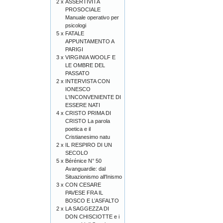
2 x
ASSERTIVITÀ
PROSOCIALE
Manuale operativo per
psicologi
5 x
FATALE
APPUNTAMENTO A
PARIGI
3 x
VIRGINIA WOOLF E
LE OMBRE DEL
PASSATO
2 x
INTERVISTA CON
IONESCO
L'INCONVENIENTE DI
ESSERE NATI
4 x
CRISTO PRIMA DI
CRISTO La parola
poetica e il
Cristianesimo natu
2 x
IL RESPIRO DI UN
SECOLO
5 x
Bérénice N° 50
Avanguardie: dal
Situazionismo all'Inismo
3 x
CON CESARE
PAVESE FRA IL
BOSCO E L’ASFALTO
2 x
LA SAGGEZZA DI
DON CHISCIOTTE e i