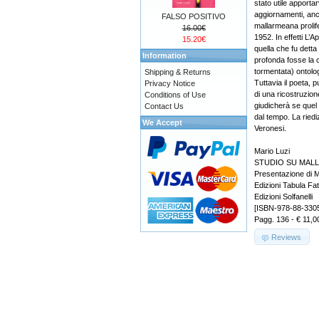
stato utile apportar
aggiornamenti, anch
FALSO POSITIVO
mallarmeana prolif
16.00€
1952. In effetti L’A
15.20€
quella che fu dett
Information
profonda fosse la 
tormentata) ontolog
Shipping & Returns
Tuttavia il poeta, 
Privacy Notice
di una ricostruzione
Conditions of Use
giudicherà se quel p
Contact Us
dal tempo. La riedi
We Accept
Veronesi.
Mario Luzi
STUDIO SU MAL
Presentazione di 
Edizioni Tabula Fat
Edizioni Solfanelli
[ISBN-978-88-330
Pagg. 136 - € 11,0
Reviews