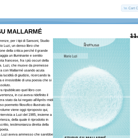
Cart C
SU MALLARMÉ
11
enze, per i tipi di Sansoni, Studio
io Luzi, un denso libro che
ione della critica perché il grande
gaggia un illuminante e sentito
ta francese, fra i più oscuri della
na. Luzi, che muove da premesse
ura con Mallarmé usando acuta
ia lucidità di giudizio, ricercando la
e irresistibile di una poesia che si
ssoluto.
 ripubblicato quel libro con
rtenza, in cui aveva ridefinito il
ra stato da lui negato all’Après-midi
so poemetto filosofico illustrato da
volume viene oggi riproposto qui,
ntervista a Luzi del 1985, insieme a
rtenza, della quale è riprodotto in
scritto, testimonianza diretta della
 poeta.
za Luzi aveva ammesso che sarebbe