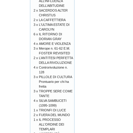
ALL’INFLUENZA
DELL’ABITUDINE
2 x
SACERDOS ALTER
CHRISTUS
2 x
LA CAFFETTIERA
3 x
L'ULTIMA ESTATE DI
CAROLYN
6 x
IL RITORNO DI
DORIAN GRAY
4 x
AMORE E VIOLENZA
3 x
Merope n. 61-62 E.M.
FOSTER REVISITED
2 x
L’ANTITESI PERFETTA
DELLA RIVOLUZIONE
4 x
Controrivoluzione n.
128
3 x
PILLOLE DI CULTURA
Prontuario per chi ha
fretta
3 x
TROPPE SERE COME
TANTE
4 x
SILVA SAMBUCETI
(1095-1099)
1 x
TRIONFI DI LUCE
2 x
FUERA DEL MUNDO
1 x
IL PROCESSO
ALL'ORDINE DEI
TEMPLARI