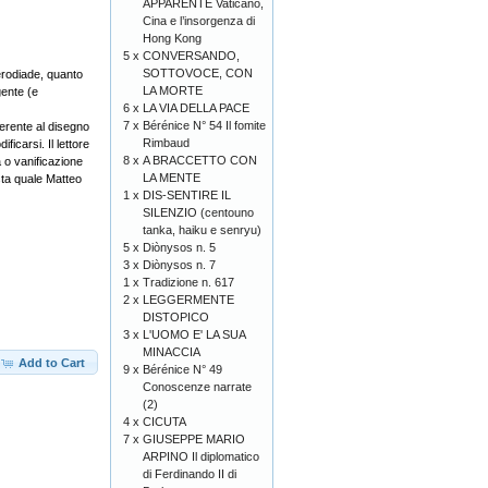
APPARENTE Vaticano,
Cina e l’insorgenza di
Hong Kong
5 x
CONVERSANDO,
SOTTOVOCE, CON
érodiade, quanto
LA MORTE
gente (e
6 x
LA VIA DELLA PACE
7 x
Bérénice N° 54 Il fomite
derente al disegno
Rimbaud
ficarsi. Il lettore
8 x
A BRACCETTO CON
a o vanificazione
LA MENTE
ista quale Matteo
1 x
DIS-SENTIRE IL
SILENZIO (centouno
tanka, haiku e senryu)
5 x
Diònysos n. 5
3 x
Diònysos n. 7
1 x
Tradizione n. 617
2 x
LEGGERMENTE
DISTOPICO
3 x
L'UOMO E' LA SUA
MINACCIA
Add to Cart
9 x
Bérénice N° 49
Conoscenze narrate
(2)
4 x
CICUTA
7 x
GIUSEPPE MARIO
ARPINO Il diplomatico
di Ferdinando II di