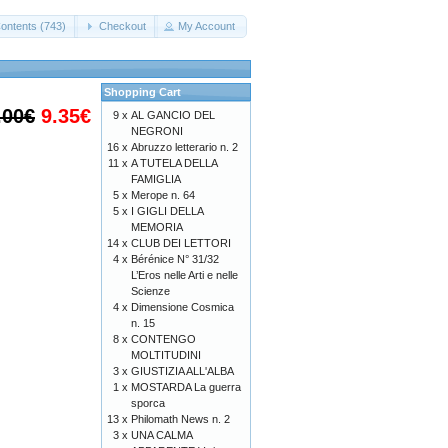
ontents (743)
Checkout
My Account
Shopping Cart
.00€
9.35€
9 x
AL GANCIO DEL
NEGRONI
16 x
Abruzzo letterario n. 2
11 x
A TUTELA DELLA
FAMIGLIA
5 x
Merope n. 64
5 x
I GIGLI DELLA
MEMORIA
14 x
CLUB DEI LETTORI
4 x
Bérénice N° 31/32
L’Eros nelle Arti e nelle
Scienze
4 x
Dimensione Cosmica
n. 15
8 x
CONTENGO
MOLTITUDINI
3 x
GIUSTIZIA ALL'ALBA
1 x
MOSTARDA La guerra
sporca
13 x
Philomath News n. 2
3 x
UNA CALMA