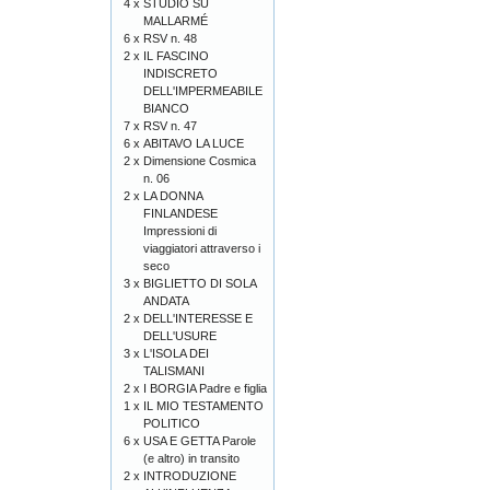
4 x
STUDIO SU
MALLARMÉ
6 x
RSV n. 48
2 x
IL FASCINO
INDISCRETO
DELL'IMPERMEABILE
BIANCO
7 x
RSV n. 47
6 x
ABITAVO LA LUCE
2 x
Dimensione Cosmica
n. 06
2 x
LA DONNA
FINLANDESE
Impressioni di
viaggiatori attraverso i
seco
3 x
BIGLIETTO DI SOLA
ANDATA
2 x
DELL'INTERESSE E
DELL'USURE
3 x
L'ISOLA DEI
TALISMANI
2 x
I BORGIA Padre e figlia
1 x
IL MIO TESTAMENTO
POLITICO
6 x
USA E GETTA Parole
(e altro) in transito
2 x
INTRODUZIONE