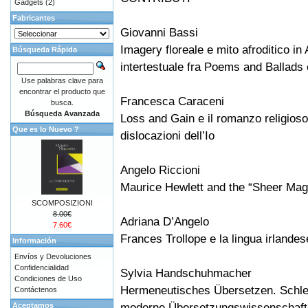
Gadgets
(2)
Fabricantes
Giovanni Bassi
Imagery floreale e mito afroditico i
Búsqueda Rápida
intertestuale fra Poems and Ballads 
Use palabras clave para
encontrar el producto que
Francesca Caraceni
busca.
Búsqueda Avanzada
Loss and Gain e il romanzo religioso
Que es lo Nuevo ?
dislocazioni dell’Io
Angelo Riccioni
Maurice Hewlett and the “Sheer Magic
SCOMPOSIZIONI
8.00€
Adriana D’Angelo
7.60€
Frances Trollope e la lingua irlandese
Información
Envíos y Devoluciones
Confidencialidad
Sylvia Handschuhmacher
Condiciones de Uso
Hermeneutisches Übersetzen. Schlei
Contáctenos
moderne Übersetzungswissenschaft
Aceptamos