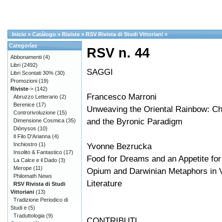
Inicio
»
Catálogo
»
Riviste
»
RSV Rivista di Studi Vittoriani
»
Categorías
RSV n. 44
Abbonamenti
(4)
Libri
(2492)
SAGGI
Libri Scontati 30%
(30)
Promozioni
(19)
Riviste
->
(142)
Francesco Marroni
Abruzzo Letterario
(2)
Berenice
(17)
Unweaving the Oriental Rainbow: Ch
Controrivoluzione
(15)
and the Byronic Paradigm
Dimensione Cosmica
(35)
Diònysos
(10)
Il Filo D'Arianna
(4)
Inchiostro
(1)
Yvonne Bezrucka
Insolito & Fantastico
(17)
Food for Dreams and an Appetite for
La Calce e il Dado
(3)
Merope
(11)
Opium and Darwinian Metaphors in V
Philomath News
Literature
RSV Rivista di Studi
Vittoriani
(13)
Tradizione Periodico di
Studi e
(5)
Traduttologia
(9)
CONTRIBUTI