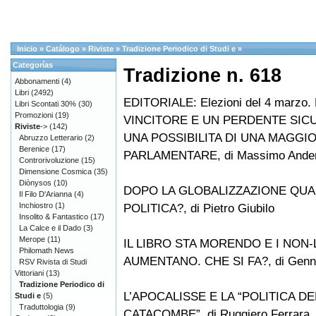
Inicio
»
Catálogo
»
Riviste
»
Tradizione Periodico di Studi e
»
Categorías
Tradizione n. 618
Abbonamenti
(4)
Libri
(2492)
EDITORIALE: Elezioni del 4 marzo
Libri Scontati 30%
(30)
Promozioni
(19)
VINCITORE E UN PERDENTE SICU
Riviste
->
(142)
UNA POSSIBILITA DI UNA MAGGI
Abruzzo Letterario
(2)
Berenice
(17)
PARLAMENTARE, di Massimo Ande
Controrivoluzione
(15)
Dimensione Cosmica
(35)
Diònysos
(10)
DOPO LA GLOBALIZZAZIONE QUA
Il Filo D'Arianna
(4)
Inchiostro
(1)
POLITICA?, di Pietro Giubilo
Insolito & Fantastico
(17)
La Calce e il Dado
(3)
Merope
(11)
IL LIBRO STA MORENDO E I NON
Philomath News
AUMENTANO. CHE SI FA?, di Genna
RSV Rivista di Studi
Vittoriani
(13)
Tradizione Periodico di
L’APOCALISSE E LA “POLITICA DE
Studi e
(5)
Traduttologia
(9)
CATACOMBE”, di Ruggiero Ferrara