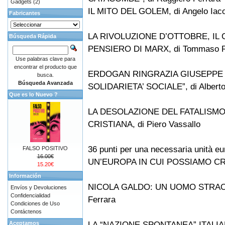
Gadgets
(2)
IL MITO DEL GOLEM, di Angelo Iaco
Fabricantes
LA RIVOLUZIONE D’OTTOBRE, I
Búsqueda Rápida
PENSIERO DI MARX, di Tommaso 
Use palabras clave para
encontrar el producto que
ERDOGAN RINGRAZIA GIUSEPPE M
busca.
Búsqueda Avanzada
SOLIDARIETA’ SOCIALE”, di Alberto
Que es lo Nuevo ?
LA DESOLAZIONE DEL FATALISMO
CRISTIANA, di Piero Vassallo
36 punti per una necessaria unità eur
FALSO POSITIVO
16.00€
UN’EUROPA IN CUI POSSIAMO C
15.20€
Información
NICOLA GALDO: UN UOMO STRAORDI
Envíos y Devoluciones
Confidencialidad
Ferrara
Condiciones de Uso
Contáctenos
LA “NAZIONE SPONTANEA” ITALIA
Aceptamos