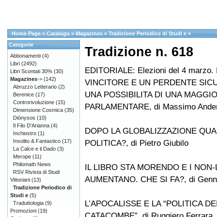
Home Page
»
Catalogo
»
Magazines
»
Tradizione Periodico di Studi e
»
Categorie
Tradizione n. 618
Abbonamenti
(4)
Libri
(2492)
EDITORIALE: Elezioni del 4 marzo
Libri Scontati 30%
(30)
Magazines
->
(142)
VINCITORE E UN PERDENTE SICU
Abruzzo Letterario
(2)
UNA POSSIBILITA DI UNA MAGGI
Berenice
(17)
Controrivoluzione
(15)
PARLAMENTARE, di Massimo Ande
Dimensione Cosmica
(35)
Diònysos
(10)
Il Filo D'Arianna
(4)
DOPO LA GLOBALIZZAZIONE QUA
Inchiostro
(1)
Insolito & Fantastico
(17)
POLITICA?, di Pietro Giubilo
La Calce e il Dado
(3)
Merope
(11)
Philomath News
IL LIBRO STA MORENDO E I NON
RSV Rivista di Studi
AUMENTANO. CHE SI FA?, di Genna
Vittoriani
(13)
Tradizione Periodico di
Studi e
(5)
L’APOCALISSE E LA “POLITICA DE
Traduttologia
(9)
Promozioni
(19)
CATACOMBE”, di Ruggiero Ferrara