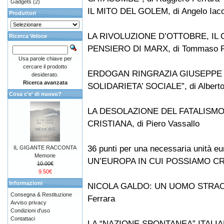
Gadgets
(2)
IL MITO DEL GOLEM, di Angelo Iaco
Produttori
LA RIVOLUZIONE D’OTTOBRE, I
Ricerca Veloce
PENSIERO DI MARX, di Tommaso 
Usa parole chiave per
cercare il prodotto
ERDOGAN RINGRAZIA GIUSEPPE M
desiderato.
Ricerca avanzata
SOLIDARIETA’ SOCIALE”, di Alberto
Cosa c'e' di nuovo?
LA DESOLAZIONE DEL FATALISMO
CRISTIANA, di Piero Vassallo
36 punti per una necessaria unità eur
IL GIGANTE RACCONTA
Memorie
UN’EUROPA IN CUI POSSIAMO C
10.00€
9.50€
Informazioni
NICOLA GALDO: UN UOMO STRAORDI
Consegna & Restituzione
Ferrara
Avviso privacy
Condizioni d'uso
Contattaci
LA “NAZIONE SPONTANEA” ITALIA