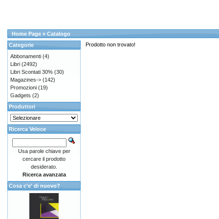
Home Page
»
Catalogo
Prodotto non trovato!
Categorie
Abbonamenti
(4)
Libri
(2492)
Libri Scontati 30%
(30)
Magazines->
(142)
Promozioni
(19)
Gadgets
(2)
Produttori
Ricerca Veloce
Usa parole chiave per
cercare il prodotto
desiderato.
Ricerca avanzata
Cosa c'e' di nuovo?