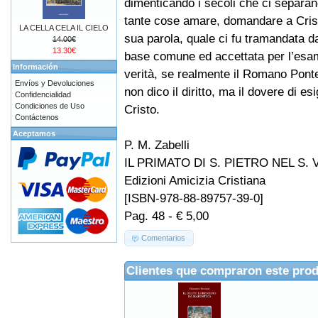
dimenticando i secoli che ci separan
tante cose amare, domandare a Crist
LA CELLA CELA IL CIELO
sua parola, quale ci fu tramandata da
14.00€
13.30€
base comune ed accettata per l’esa
Información
verità, se realmente il Romano Ponte
Envíos y Devoluciones
non dico il diritto, ma il dovere di es
Confidencialidad
Condiciones de Uso
Cristo.
Contáctenos
Aceptamos
P. M. Zabelli
IL PRIMATO DI S. PIETRO NEL S.
Edizioni Amicizia Cristiana
[ISBN-978-88-89757-39-0]
Pag. 48 - € 5,00
Comentarios
Clientes que compraron este pro