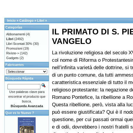
Inicio
»
Catálogo
»
Libri
»
Categorías
IL PRIMATO DI S. P
Abbonamenti
(4)
VANGELO
Libri
(2492)
Libri Scontati 30%
(30)
Promozioni
(19)
La rivoluzione religiosa del secolo X
Riviste->
(142)
Gadgets
(2)
col nome di Riforma o Protestantesi
Fabricantes
nell’infinita varietà delle dottrine, si 
di un punto comune, da tutti ammes
Búsqueda Rápida
caratteristica essenziale di tutto il
religioso protestante: la negazione de
Use palabras clave para
Romano Pontefice, la ribellione a R
encontrar el producto que
busca.
Questa ribellione, però, vista alla lu
Búsqueda Avanzada
può essere giustificata? Qui è il nod
Que es lo Nuevo ?
questione, per cui passati ormai quei
e di odii, dovrebbero i nostri fratelli 