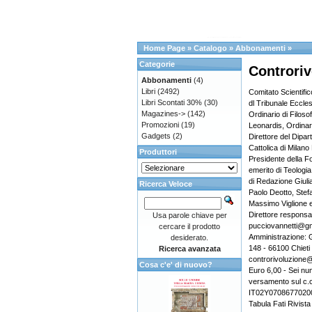
Home Page
»
Catalogo
»
Abbonamenti
»
Categorie
Controriv
Abbonamenti
(4)
Libri
(2492)
Comitato Scientific
Libri Scontati 30%
(30)
dl Tribunale Eccle
Magazines->
(142)
Ordinario di Filoso
Promozioni
(19)
Leonardis, Ordinari
Gadgets
(2)
Direttore del Dipar
Cattolica di Milano
Produttori
Presidente della F
emerito di Teologia
di Redazione Giuli
Ricerca Veloce
Paolo Deotto, Stefa
Massimo Viglione e
Direttore responsa
Usa parole chiave per
pucciovannetti@gm
cercare il prodotto
Amministrazione: G
desiderato.
148 - 66100 Chieti
Ricerca avanzata
controrivoluzione@
Cosa c'e' di nuovo?
Euro 6,00 - Sei nu
versamento sul c.
IT02Y070867702000
Tabula Fati Rivista