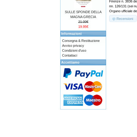
Firenze n. 3836 de
nn. 126/131 (sei
Organo ufficiale de
SULLE SPONDE DELLA
MAGNA GRECIA
Recensioni
21.00€
19.95€
Informazioni
Consegna & Restituzione
Avviso privacy
Condizioni d'uso
Contattaci
Accettiamo