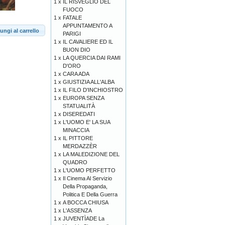
1 x
IL RISVEGLIO DEL
FUOCO
1 x
FATALE
APPUNTAMENTO A
ungi al carrello
PARIGI
1 x
IL CAVALIERE ED IL
BUON DIO
1 x
LA QUERCIA DAI RAMI
D'ORO
1 x
CARA ADA
1 x
GIUSTIZIA ALL'ALBA
1 x
IL FILO D'INCHIOSTRO
1 x
EUROPA SENZA
STATUALITÀ
1 x
DISEREDATI
1 x
L'UOMO E' LA SUA
MINACCIA
1 x
IL PITTORE
MERDAZZÈR
1 x
LA MALEDIZIONE DEL
QUADRO
1 x
L'UOMO PERFETTO
1 x
Il Cinema Al Servizio
Della Propaganda,
Politica E Della Guerra
1 x
A BOCCA CHIUSA
1 x
L'ASSENZA
1 x
JUVENTÌADE La