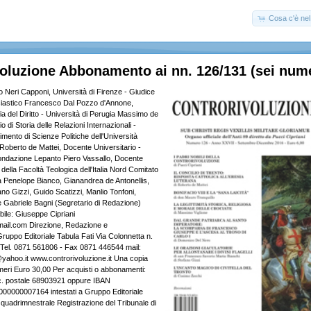
Cosa c'è nel 
oluzione Abbonamento ai nn. 126/131 (sei nume
o Neri Capponi, Università di Firenze - Giudice
siastico Francesco Dal Pozzo d'Annone,
fia del Diritto - Università di Perugia Massimo de
o di Storia delle Relazioni Internazionali -
timento di Scienze Politiche dell'Università
 Roberto de Mattei, Docente Universitario -
ondazione Lepanto Piero Vassallo, Docente
 della Facoltà Teologica dell'Italia Nord Comitato
a Penelope Bianco, Gianandrea de Antonellis,
no Gizzi, Guido Scatizzi, Manlio Tonfoni,
 Gabriele Bagni (Segretario di Redazione)
bile: Giuseppe Cipriani
ail.com Direzione, Redazione e
ruppo Editoriale Tabula Fati Via Colonnetta n.
 Tel. 0871 561806 - Fax 0871 446544 mail:
yahoo.it www.controrivoluzione.it Una copia
meri Euro 30,00 Per acquisti o abbonamenti:
c. postale 68903921 oppure IBAN
0000007164 intestati a Gruppo Editoriale
 quadrimnestrale Registrazione del Tribunale di