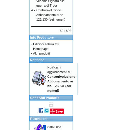
Vecchia Signora alla
guerra di Troia
4 x
Controrivoluzione
Abbonamento ai nn.
125/130 (sei numeri)
621.80€
Info Produttore
-
Edizioni Tabula fati
Homepage
-
Altri prodotti
Notifiche
Notificami
aggiornamenti di
Controrivoluzione
Abbonamento ai
nn. 126/131 (sei
numeri)
Condividi Prodotto
Save
Recensioni
Scrivi una