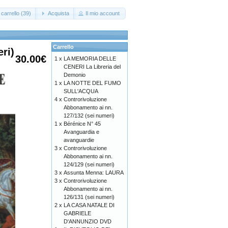
carrello (39)
Acquista
Il mio account
Carrello
ri)
30.00€
1 x
LA MEMORIA DELLE
CENERI La Libreria del
Demonio
1 x
LA NOTTE DEL FUMO
SULL'ACQUA
4 x
Controrivoluzione
Abbonamento ai nn.
127/132 (sei numeri)
1 x
Bérénice N° 45
Avanguardia e
avanguardie
3 x
Controrivoluzione
Abbonamento ai nn.
124/129 (sei numeri)
3 x
Assunta Menna: LAURA
3 x
Controrivoluzione
Abbonamento ai nn.
126/131 (sei numeri)
2 x
LA CASA NATALE DI
GABRIELE
D'ANNUNZIO DVD