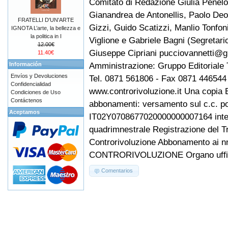
Comitato di Redazione Giulia Penel
Gianandrea de Antonellis, Paolo Deo
FRATELLI D'UN'ARTE
Gizzi, Guido Scatizzi, Manlio Tonfo
IGNOTA L’arte, la bellezza e
la politica in I
Viglione e Gabriele Bagni (Segretari
12.00€
Giuseppe Cipriani pucciovannetti@g
11.40€
Amministrazione: Gruppo Editoriale T
Información
Envíos y Devoluciones
Tel. 0871 561806 - Fax 0871 446544 
Confidencialidad
www.controrivoluzione.it Una copia E
Condiciones de Uso
Contáctenos
abbonamenti: versamento sul c.c. p
Aceptamos
IT02Y0708677020000000007164 intesta
quadrimnestrale Registrazione del Tr
Controrivoluzione Abbonamento ai nn
CONTRORIVOLUZIONE Organo ufficial
Comentarios