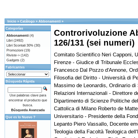
Inicio
»
Catálogo
»
Abbonamenti
»
Categorías
Controrivoluzione A
Abbonamenti
(4)
126/131 (sei numeri)
Libri
(2492)
Libri Scontati 30%
(30)
Promozioni
(19)
Comitato Scientifico Neri Capponi, U
Riviste->
(142)
Gadgets
(2)
Firenze - Giudice dl Tribunale Eccle
Fabricantes
Francesco Dal Pozzo d'Annone, Ordi
Filosofia del Diritto - Università di P
Búsqueda Rápida
Massimo de Leonardis, Ordinario di S
Relazioni Internazionali - Direttore d
Use palabras clave para
Dipartimento di Scienze Politiche del
encontrar el producto que
busca.
Cattolica di Milano Roberto de Matte
Búsqueda Avanzada
Universitario - Presidente della Fon
Que es lo Nuevo ?
Lepanto Piero Vassallo, Docente eme
Teologia della Facoltà Teologica dell'