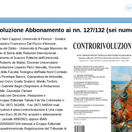
oluzione Abbonamento ai nn. 127/132 (sei nume
o Neri Capponi, Università di Firenze - Giudice
siastico Francesco Dal Pozzo d'Annone,
fia del Diritto - Università di Perugia Massimo de
o di Storia delle Relazioni Internazionali -
timento di Scienze Politiche dell'Università
 Roberto de Mattei, Docente Universitario -
ondazione Lepanto Piero Vassallo, Docente
 della Facoltà Teologica dell'Italia Nord Comitato
a Penelope Bianco, Gianandrea de Antonellis,
no Gizzi, Guido Scatizzi, Manlio Tonfoni,
 Gabriele Bagni (Segretario di Redazione)
bile: Giuseppe Cipriani
ail.com Direzione, Redazione e
ruppo Editoriale Tabula Fati Via Colonnetta n.
 Tel. 0871 561806 - Fax 0871 446544 mail:
yahoo.it www.controrivoluzione.it Una copia
meri Euro 30,00 Per acquisti o abbonamenti:
c. postale 68903921 oppure IBAN
0000007164 intestati a Gruppo Editoriale
 quadrimnestrale Registrazione del Tribunale di