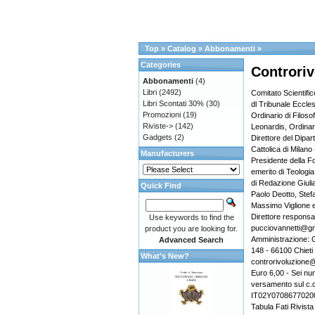
Top
»
Catalog
»
Abbonamenti
»
Categories
Controriv
Abbonamenti
(4)
Libri
(2492)
Comitato Scientific
Libri Scontati 30%
(30)
dl Tribunale Eccle
Promozioni
(19)
Ordinario di Filoso
Riviste->
(142)
Leonardis, Ordinari
Gadgets
(2)
Direttore del Dipar
Cattolica di Milano
Manufacturers
Presidente della F
emerito di Teologia
di Redazione Giuli
Quick Find
Paolo Deotto, Stefa
Massimo Viglione e
Direttore responsa
Use keywords to find the
pucciovannetti@gm
product you are looking for.
Amministrazione: G
Advanced Search
148 - 66100 Chieti
What's New?
controrivoluzione@
Euro 6,00 - Sei nu
versamento sul c.
IT02Y070867702000
Tabula Fati Rivista