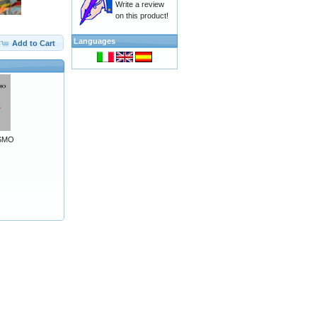
Write a review
on this product!
Languages
Add to Cart
ISMO