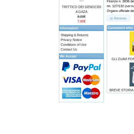
Firenze n. 3836 de
nn. 127/132 (sei
TRITTICO DEI GENOCIDI
Organo ufficiale de
A GAZA
8.00€
Reviews
7.60€
Customers who b
Information
Shipping & Returns
Privacy Notice
Conditions of Use
Contact Us
We Accept
GLI ZUAVI PONT
BREVE STORIA