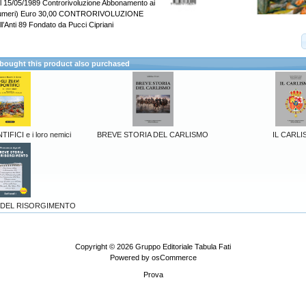
l 15/05/1989 Controrivoluzione Abbonamento ai
 numeri) Euro 30,00 CONTRORIVOLUZIONE
ll’Anti 89 Fondato da Pucci Cipriani
ought this product also purchased
IFICI e i loro nemici
BREVE STORIA DEL CARLISMO
IL CARL
 DEL RISORGIMENTO
Copyright © 2026
Gruppo Editoriale Tabula Fati
Powered by
osCommerce
Prova