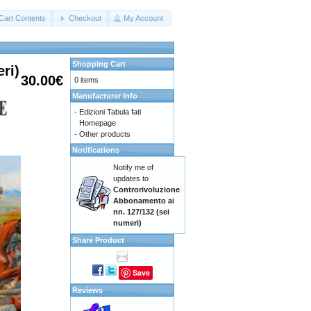
Cart Contents
Checkout
My Account
Shopping Cart
ri)
30.00€
0 items
Manufacturer Info
-
Edizioni Tabula fati
Homepage
-
Other products
Notifications
Notify me of
updates to
Controrivoluzione
Abbonamento ai
nn. 127/132 (sei
numeri)
Share Product
Save
Reviews