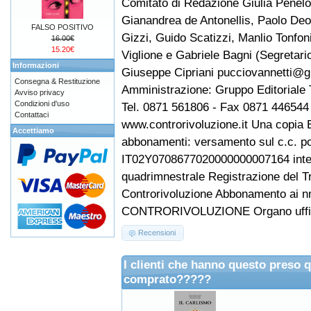
Comitato di Redazione Giulia Penel
Gianandrea de Antonellis, Paolo Deo
FALSO POSITIVO
Gizzi, Guido Scatizzi, Manlio Tonfo
16.00€
15.20€
Viglione e Gabriele Bagni (Segretari
Informazioni
Giuseppe Cipriani pucciovannetti@g
Consegna & Restituzione
Amministrazione: Gruppo Editoriale T
Avviso privacy
Condizioni d'uso
Tel. 0871 561806 - Fax 0871 446544 
Contattaci
www.controrivoluzione.it Una copia E
Accettiamo
abbonamenti: versamento sul c.c. p
IT02Y0708677020000000007164 intesta
quadrimnestrale Registrazione del Tr
Controrivoluzione Abbonamento ai nn
CONTRORIVOLUZIONE Organo ufficial
Recensioni
I clienti che hanno questo preso 
comprato?????