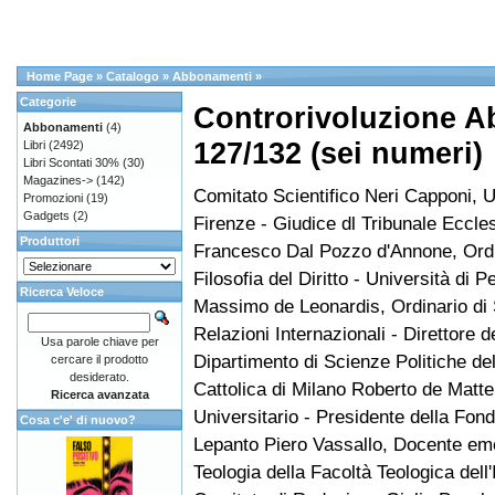
Home Page
»
Catalogo
»
Abbonamenti
»
Categorie
Controrivoluzione A
Abbonamenti
(4)
127/132 (sei numeri)
Libri
(2492)
Libri Scontati 30%
(30)
Magazines->
(142)
Comitato Scientifico Neri Capponi, U
Promozioni
(19)
Gadgets
(2)
Firenze - Giudice dl Tribunale Eccle
Produttori
Francesco Dal Pozzo d'Annone, Ordi
Filosofia del Diritto - Università di P
Ricerca Veloce
Massimo de Leonardis, Ordinario di S
Relazioni Internazionali - Direttore d
Usa parole chiave per
Dipartimento di Scienze Politiche del
cercare il prodotto
desiderato.
Cattolica di Milano Roberto de Matte
Ricerca avanzata
Universitario - Presidente della Fon
Cosa c'e' di nuovo?
Lepanto Piero Vassallo, Docente eme
Teologia della Facoltà Teologica dell'