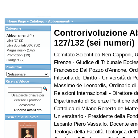
Home Page
»
Catalogo
»
Abbonamenti
»
Categorie
Controrivoluzione A
Abbonamenti
(4)
127/132 (sei numeri)
Libri
(2492)
Libri Scontati 30%
(30)
Magazines->
(142)
Comitato Scientifico Neri Capponi, U
Promozioni
(19)
Gadgets
(2)
Firenze - Giudice dl Tribunale Eccle
Produttori
Francesco Dal Pozzo d'Annone, Ordi
Filosofia del Diritto - Università di P
Ricerca Veloce
Massimo de Leonardis, Ordinario di S
Relazioni Internazionali - Direttore d
Usa parole chiave per
Dipartimento di Scienze Politiche del
cercare il prodotto
desiderato.
Cattolica di Milano Roberto de Matte
Ricerca avanzata
Universitario - Presidente della Fon
Cosa c'e' di nuovo?
Lepanto Piero Vassallo, Docente eme
Teologia della Facoltà Teologica dell'