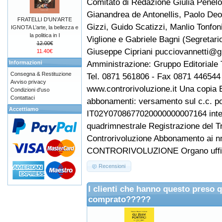
Comitato di Redazione Giulia Penel
Gianandrea de Antonellis, Paolo Deo
FRATELLI D'UN'ARTE
Gizzi, Guido Scatizzi, Manlio Tonfo
IGNOTA L’arte, la bellezza e
la politica in I
Viglione e Gabriele Bagni (Segretari
12.00€
Giuseppe Cipriani pucciovannetti@g
11.40€
Amministrazione: Gruppo Editoriale T
Informazioni
Consegna & Restituzione
Tel. 0871 561806 - Fax 0871 446544 
Avviso privacy
www.controrivoluzione.it Una copia E
Condizioni d'uso
Contattaci
abbonamenti: versamento sul c.c. p
Accettiamo
IT02Y0708677020000000007164 intesta
quadrimnestrale Registrazione del Tr
Controrivoluzione Abbonamento ai nn
CONTRORIVOLUZIONE Organo ufficial
Recensioni
I clienti che hanno questo preso 
comprato?????