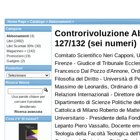
Home Page
»
Catalogo
»
Abbonamenti
»
Categorie
Controrivoluzione A
Abbonamenti
(4)
127/132 (sei numeri)
Libri
(2492)
Libri Scontati 30%
(30)
Magazines->
(142)
Comitato Scientifico Neri Capponi, U
Promozioni
(19)
Gadgets
(2)
Firenze - Giudice dl Tribunale Eccle
Produttori
Francesco Dal Pozzo d'Annone, Ordi
Filosofia del Diritto - Università di P
Ricerca Veloce
Massimo de Leonardis, Ordinario di S
Relazioni Internazionali - Direttore d
Usa parole chiave per
Dipartimento di Scienze Politiche del
cercare il prodotto
desiderato.
Cattolica di Milano Roberto de Matte
Ricerca avanzata
Universitario - Presidente della Fon
Cosa c'e' di nuovo?
Lepanto Piero Vassallo, Docente eme
Teologia della Facoltà Teologica dell'