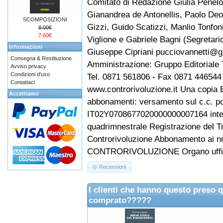
Comitato di Redazione Giulia Penel
Gianandrea de Antonellis, Paolo Deo
SCOMPOSIZIONI
Gizzi, Guido Scatizzi, Manlio Tonfo
8.00€
7.60€
Viglione e Gabriele Bagni (Segretari
Informazioni
Giuseppe Cipriani pucciovannetti@g
Consegna & Restituzione
Amministrazione: Gruppo Editoriale T
Avviso privacy
Condizioni d'uso
Tel. 0871 561806 - Fax 0871 446544 
Contattaci
www.controrivoluzione.it Una copia E
Accettiamo
abbonamenti: versamento sul c.c. p
IT02Y0708677020000000007164 intesta
quadrimnestrale Registrazione del Tr
Controrivoluzione Abbonamento ai nn
CONTRORIVOLUZIONE Organo ufficial
Recensioni
I clienti che hanno questo preso 
comprato?????