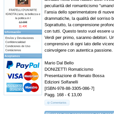
peculiarità del romanticismo “umano”
FRATELLI D'UN'ARTE
l’ansia dello sperimentatore di nuov
IGNOTA L’arte, la bellezza e
drammatiche, la qualità del sorriso b
la politica in I
12.00€
Soprattutto, la comprensione profon
11.40€
con tutti. Questo testo vuol essere u
Información
Verdi per primo, saranno debitori. U
Envíos y Devoluciones
Confidencialidad
comprensivo di ogni lato delle vicenda
Condiciones de Uso
coinvolgere con autentica passione.
Contáctenos
Aceptamos
Mario Dal Bello
DONIZETTI Romaticismo
Presentazione di Renato Bossa
Edizioni Solfanelli
[ISBN-978-88-3305-086-7]
Pagg. 168 - € 13,00
Comentarios