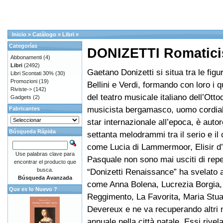
Inicio
»
Catálogo
»
Libri
»
Categorías
DONIZETTI Romatic
Abbonamenti
(4)
Libri
(2492)
Gaetano Donizetti si situa tra le figu
Libri Scontati 30%
(30)
Promozioni
(19)
Bellini e Verdi, formando con loro i q
Riviste->
(142)
del teatro musicale italiano dell’Ottoc
Gadgets
(2)
musicista bergamasco, uomo cordial
Fabricantes
star internazionale all’epoca, è autor
Búsqueda Rápida
settanta melodrammi tra il serio e il
come Lucia di Lammermoor, Elisir d
Use palabras clave para
Pasquale non sono mai usciti di repe
encontrar el producto que
busca.
“Donizetti Renaissance” ha svelato a
Búsqueda Avanzada
come Anna Bolena, Lucrezia Borgia, 
Que es lo Nuevo ?
Reggimento, La Favorita, Maria Stu
Devereux e ne va recuperando altri n
annuale nella città natale. Essi rivel