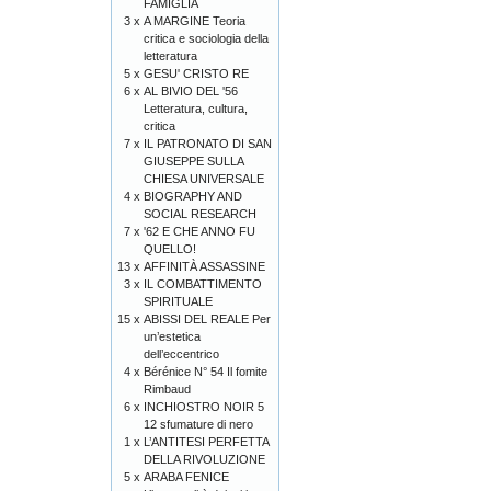
FAMIGLIA
3 x
A MARGINE Teoria
critica e sociologia della
letteratura
5 x
GESU' CRISTO RE
6 x
AL BIVIO DEL '56
Letteratura, cultura,
critica
7 x
IL PATRONATO DI SAN
GIUSEPPE SULLA
CHIESA UNIVERSALE
4 x
BIOGRAPHY AND
SOCIAL RESEARCH
7 x
'62 E CHE ANNO FU
QUELLO!
13 x
AFFINITÀ ASSASSINE
3 x
IL COMBATTIMENTO
SPIRITUALE
15 x
ABISSI DEL REALE Per
un’estetica
dell’eccentrico
4 x
Bérénice N° 54 Il fomite
Rimbaud
6 x
INCHIOSTRO NOIR 5
12 sfumature di nero
1 x
L’ANTITESI PERFETTA
DELLA RIVOLUZIONE
5 x
ARABA FENICE