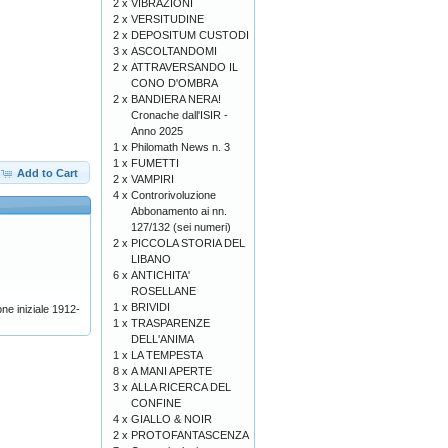
2 x
VIBRAZIONI
2 x
VERSITUDINE
2 x
DEPOSITUM CUSTODI
3 x
ASCOLTANDOMI
2 x
ATTRAVERSANDO IL
CONO D'OMBRA
2 x
BANDIERA NERA!
Cronache dall'ISIR -
Anno 2025
1 x
Philomath News n. 3
1 x
FUMETTI
Add to Cart
2 x
VAMPIRI
4 x
Controrivoluzione
Abbonamento ai nn.
127/132 (sei numeri)
2 x
PICCOLA STORIA DEL
LIBANO
6 x
ANTICHITA'
ROSELLANE
1 x
BRIVIDI
 iniziale 1912-
1 x
TRASPARENZE
DELL'ANIMA
1 x
LA TEMPESTA
8 x
A MANI APERTE
3 x
ALLA RICERCA DEL
CONFINE
4 x
GIALLO & NOIR
2 x
PROTOFANTASCENZA