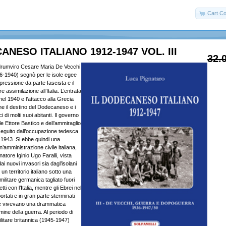
Cart Co
ANESO ITALIANO 1912-1947 VOL. III
32.
adrumviro Cesare Maria De Vecchi
6-1940) segnò per le isole egee
 pressione da parte fascista e il
e assimilazione all’Italia. L’entrata
a nel 1940 e l’attacco alla Grecia
ne il destino del Dodecaneso e i
ci di molti suoi abitanti. Il governo
e Ettore Bastico e dell’ammiraglio
seguito dall’occupazione tedesca
 1943. Si ebbe quindi una
n’amministrazione civile italiana,
natore Iginio Ugo Faralli, vista
ai nuovi invasori sia dagl’isolani
un territorio italiano sotto una
litare germanica tagliato fuori
tti con l’Italia, mentre gli Ebrei nel
tati e in gran parte sterminati
sole vivevano una drammatica
mine della guerra. Al periodo di
litare britannica (1945-1947)