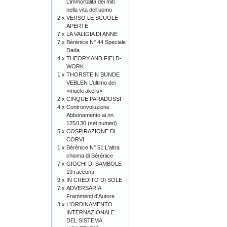
L’immortalità dei miti
nella vita dell’uomo
2 x
VERSO LE SCUOLE
APERTE
7 x
LA VALIGIA DI ANNE
7 x
Bérénice N° 44 Speciale
Dada
4 x
THEORY AND FIELD-
WORK
1 x
THORSTEIN BUNDE
VEBLEN L’ultimo dei
«muckrakers»
2 x
CINQUE PARADOSSI
4 x
Controrivoluzione
Abbonamento ai nn.
125/130 (sei numeri)
5 x
COSPIRAZIONE DI
CORVI
1 x
Bérénice N° 51 L'altra
chioma di Bérénice
7 x
GIOCHI DI BAMBOLE
19 racconti
9 x
IN CREDITO DI SOLE
7 x
ADVERSARIA
Frammenti d'Autore
3 x
L'ORDINAMENTO
INTERNAZIONALE
DEL SISTEMA