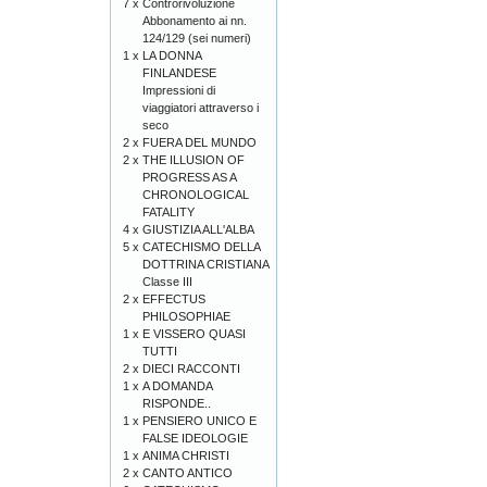
7 x
Controrivoluzione
Abbonamento ai nn.
124/129 (sei numeri)
1 x
LA DONNA
FINLANDESE
Impressioni di
viaggiatori attraverso i
seco
2 x
FUERA DEL MUNDO
2 x
THE ILLUSION OF
PROGRESS AS A
CHRONOLOGICAL
FATALITY
4 x
GIUSTIZIA ALL'ALBA
5 x
CATECHISMO DELLA
DOTTRINA CRISTIANA
Classe III
2 x
EFFECTUS
PHILOSOPHIAE
1 x
E VISSERO QUASI
TUTTI
2 x
DIECI RACCONTI
1 x
A DOMANDA
RISPONDE..
1 x
PENSIERO UNICO E
FALSE IDEOLOGIE
1 x
ANIMA CHRISTI
2 x
CANTO ANTICO