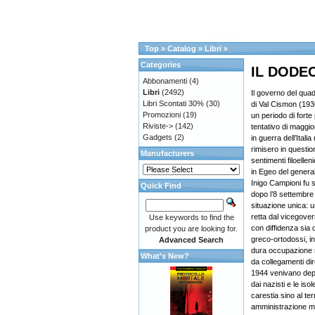
Top
»
Catalog
»
Libri
»
Categories
IL DODEC
Abbonamenti
(4)
Libri
(2492)
Il governo del qu
Libri Scontati 30%
(30)
di Val Cismon (193
Promozioni
(19)
un periodo di forte
Riviste->
(142)
tentativo di maggior
Gadgets
(2)
in guerra dell’Itali
rimisero in questio
Manufacturers
sentimenti filoelleni
in Egeo del general
Inigo Campioni fu 
Quick Find
dopo l’8 settembre
situazione unica: u
retta dal vicegover
Use keywords to find the
con diffidenza sia d
product you are looking for.
greco-ortodossi, in 
Advanced Search
dura occupazione mi
What's New?
da collegamenti dire
1944 venivano depor
dai nazisti e le i
carestia sino al ter
amministrazione mi