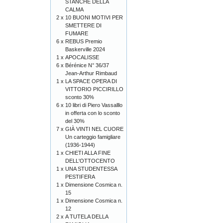
STANCHE DELLA
CALMA
2 x
10 BUONI MOTIVI PER
SMETTERE DI
FUMARE
6 x
REBUS Premio
Baskerville 2024
1 x
APOCALISSE
6 x
Bérénice N° 36/37
Jean-Arthur Rimbaud
1 x
LA SPACE OPERA DI
VITTORIO PICCIRILLO
sconto 30%
6 x
10 libri di Piero Vassalllo
in offerta con lo sconto
del 30%
7 x
GIÀ VINTI NEL CUORE
Un carteggio famigliare
(1936-1944)
1 x
CHIETI ALLA FINE
DELL'OTTOCENTO
1 x
UNA STUDENTESSA
PESTIFERA
1 x
Dimensione Cosmica n.
15
1 x
Dimensione Cosmica n.
12
2 x
A TUTELA DELLA