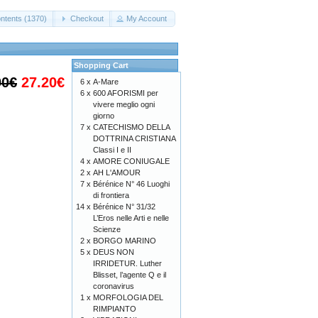
ntents (1370)
Checkout
My Account
Shopping Cart
00€
27.20€
6 x
A-Mare
6 x
600 AFORISMI per
vivere meglio ogni
giorno
7 x
CATECHISMO DELLA
DOTTRINA CRISTIANA
Classi I e II
4 x
AMORE CONIUGALE
2 x
AH L'AMOUR
7 x
Bérénice N° 46 Luoghi
di frontiera
14 x
Bérénice N° 31/32
L’Eros nelle Arti e nelle
Scienze
2 x
BORGO MARINO
5 x
DEUS NON
IRRIDETUR. Luther
Blisset, l’agente Q e il
coronavirus
1 x
MORFOLOGIA DEL
RIMPIANTO