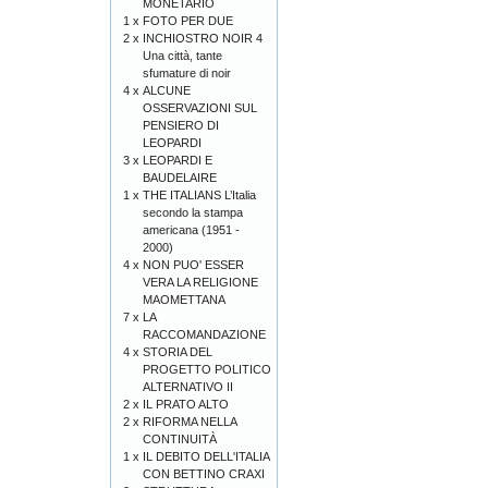
MONETARIO
1 x
FOTO PER DUE
2 x
INCHIOSTRO NOIR 4
Una città, tante
sfumature di noir
4 x
ALCUNE
OSSERVAZIONI SUL
PENSIERO DI
LEOPARDI
3 x
LEOPARDI E
BAUDELAIRE
1 x
THE ITALIANS L’Italia
secondo la stampa
americana (1951 -
2000)
4 x
NON PUO' ESSER
VERA LA RELIGIONE
MAOMETTANA
7 x
LA
RACCOMANDAZIONE
4 x
STORIA DEL
PROGETTO POLITICO
ALTERNATIVO II
2 x
IL PRATO ALTO
2 x
RIFORMA NELLA
CONTINUITÀ
1 x
IL DEBITO DELL'ITALIA
CON BETTINO CRAXI