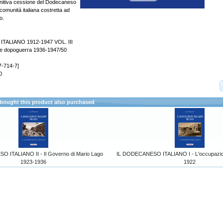
finitiva cessione del Dodecaneso
 comunità italiana costretta ad
o.
TALIANO 1912-1947 VOL. III
 e dopoguerra 1936-1947/50
7-714-7]
0
ought this product also purchased
 ITALIANO II - Il Governo di Mario Lago
IL DODECANESO ITALIANO I - L'occupazione
1923-1936
1922