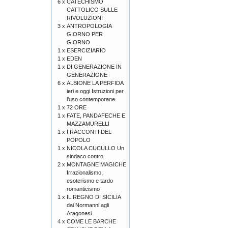
6 x
CATECHISMO
CATTOLICO SULLE
RIVOLUZIONI
3 x
ANTROPOLOGIA
GIORNO PER
GIORNO
1 x
ESERCIZIARIO
1 x
EDEN
1 x
DI GENERAZIONE IN
GENERAZIONE
6 x
ALBIONE LA PERFIDA
ieri e oggi Istruzioni per
l’uso contemporane
1 x
72 ORE
1 x
FATE, PANDAFECHE E
MAZZAMURELLI
1 x
I RACCONTI DEL
POPOLO
1 x
NICOLA CUCULLO Un
sindaco contro
2 x
MONTAGNE MAGICHE
Irrazionalismo,
esoterismo e tardo
romanticismo
1 x
IL REGNO DI SICILIA
dai Normanni agli
Aragonesi
4 x
COME LE BARCHE