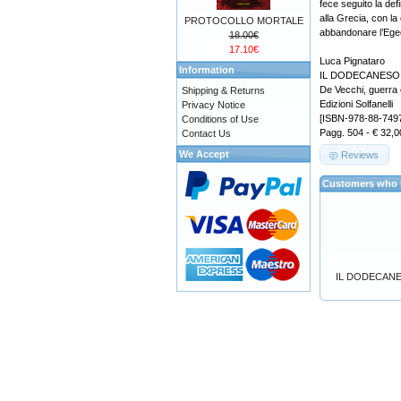
fece seguito la de
alla Grecia, con la
PROTOCOLLO MORTALE
abbandonare l’Ege
18.00€
17.10€
Luca Pignataro
Information
IL DODECANESO I
De Vecchi, guerra
Shipping & Returns
Edizioni Solfanelli
Privacy Notice
[ISBN-978-88-749
Conditions of Use
Pagg. 504 - € 32,0
Contact Us
We Accept
Reviews
Customers who b
IL DODECANESO