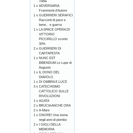
Tobia
1 x
ADVERSARIA
Frammenti d'Autore
1 x
GUERRIERI SERAFICI
Racconti di pace e
bene... e guerra
1 x
LA SPACE OPERA DI
VITTORIO
PICCIRILLO sconto
30%
2 x
GUERRIERI DI
CARTAPESTA
1 x
NUNC EST
BIBENDUM Le Lupe di
Augusto
1 x
IL DONO DEL
DIAVOLO
1 x
DI OMBRA E LUCE
3 x
CATECHISMO
CATTOLICO SULLE
RIVOLUZIONI
1 x
AGATA
2 x
BRUCIA ANCHE ORA
2 x
A-Mare
1 x
ONORE! Una storia
negli anni di piombo
2 x
I GIGLI DELLA
MEMORIA