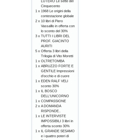
LUTERO Le sètte del
Cinquecento
1 x
1968 Le origini della
contestazione globale
2 x
10 libri di Piero
Vassalllo in offerta con
lo sconto del 30%
3 x
TUTTI I LIBRI DEL
PROF. GIACINTO
AURITI
5 x
Offerta 3 libri della
Trilogia di Vito Moretti
1 x
OLTRETOMBA
1 x
ABRUZZO FORTE E
GENTILE Impressioni
d’occhio e di cuore
1 x
EDEN RALF VELI
sconto 30%
1 x
IL BOSCO
DELL'UNICORNO
1 x
COMPASSIONE
2 x
A DOMANDA
RISPONDE..
1 x
LE INTERVISTE
IMPOSSIBILI 3 libri in
offerta sconto 30%
1 x
IL GRANDE SESAMO
e i quattro poteri di