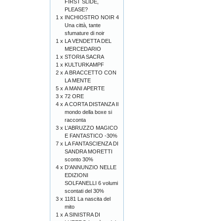
FIRST SLIDE,
PLEASE?
1 x
INCHIOSTRO NOIR 4
Una città, tante
sfumature di noir
1 x
LA VENDETTA DEL
MERCEDARIO
1 x
STORIA SACRA
1 x
KULTURKAMPF
2 x
A BRACCETTO CON
LA MENTE
5 x
A MANI APERTE
3 x
72 ORE
4 x
A CORTA DISTANZA Il
mondo della boxe si
racconta
3 x
L’ABRUZZO MAGICO
E FANTASTICO -30%
7 x
LA FANTASCIENZA DI
SANDRA MORETTI
sconto 30%
4 x
D'ANNUNZIO NELLE
EDIZIONI
SOLFANELLI 6 volumi
scontati del 30%
3 x
1181 La nascita del
mito
1 x
A SINISTRA DI