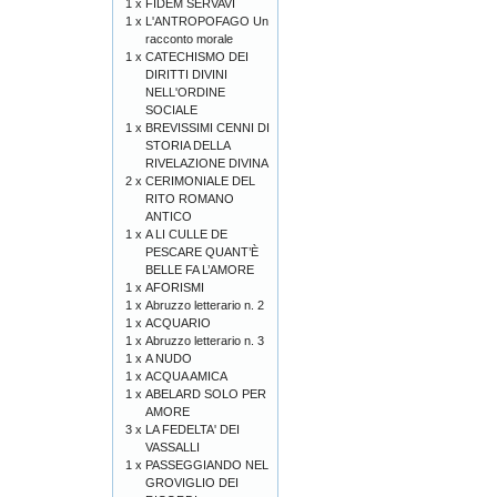
1 x
FIDEM SERVAVI
1 x
L'ANTROPOFAGO Un
racconto morale
1 x
CATECHISMO DEI
DIRITTI DIVINI
NELL'ORDINE
SOCIALE
1 x
BREVISSIMI CENNI DI
STORIA DELLA
RIVELAZIONE DIVINA
2 x
CERIMONIALE DEL
RITO ROMANO
ANTICO
1 x
A LI CULLE DE
PESCARE QUANT’È
BELLE FA L’AMORE
1 x
AFORISMI
1 x
Abruzzo letterario n. 2
1 x
ACQUARIO
1 x
Abruzzo letterario n. 3
1 x
A NUDO
1 x
ACQUA AMICA
1 x
ABELARD SOLO PER
AMORE
3 x
LA FEDELTA' DEI
VASSALLI
1 x
PASSEGGIANDO NEL
GROVIGLIO DEI