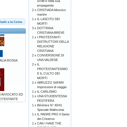
scritti e nella sua
propaganda
2 x
CRISTIADA Messico
martire
1 x
IL LASCITO DEI
adir a la Cesta
MORTI
3 x
DOTTRINA
CRISTIANA BREVE
1 x
I PROTESTANTI
DISTRUTTORI DELLA
RELIGIONE
CRISTIANA
2 x
CONVERSIONE DI
UNA VALDESE
TALIA ROSSA
2 x
IL
PROTESTANTESIMO
E IL CULTO DEI
MORTI
2 x
ABRUZZO SAFARI
Impressioni di viaggio
1 x
IL CARLISMO
N AVVOCATO ED
1 x
UNA STUDENTESSA
ROTESTANTE
PESTIFERA
1 x
Bérénice N° 40/41
Speciale Malinconia
1 x
IL PADRE PRO Il Santo
dei Cristeros
1 x
CAN I HAVE THE