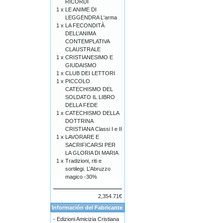
RICORDI
1 x
LE ANIME DI
LEGGENDRA L'arma
1 x
LA FECONDITÀ
DELL’ANIMA
CONTEMPLATIVA
CLAUSTRALE
1 x
CRISTIANESIMO E
GIUDAISMO
1 x
CLUB DEI LETTORI
1 x
PICCOLO
CATECHISMO DEL
SOLDATO IL LIBRO
DELLA FEDE
1 x
CATECHISMO DELLA
DOTTRINA
CRISTIANA Classi I e II
1 x
LAVORARE E
SACRIFICARSI PER
LA GLORIA DI MARIA
1 x
Tradizioni, riti e
sortilegi. L’Abruzzo
magico -30%
2,354.71€
Información del Fabricante
-
Edizioni Amicizia Cristiana