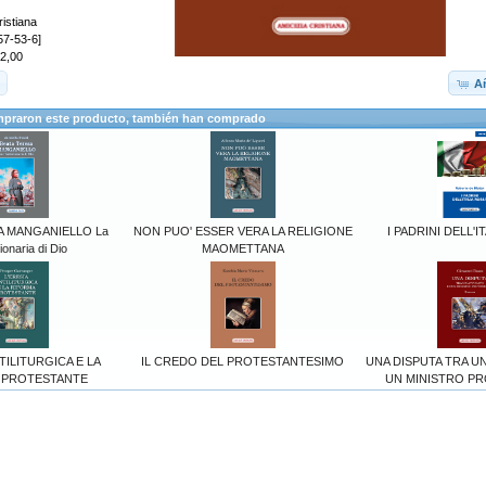
ristiana
57-53-6]
12,00
Añ
mpraron este producto, también han comprado
A MANGANIELLO La
NON PUO' ESSER VERA LA RELIGIONE
I PADRINI DELL'I
ionaria di Dio
MAOMETTANA
TILITURGICA E LA
IL CREDO DEL PROTESTANTESIMO
UNA DISPUTA TRA U
 PROTESTANTE
UN MINISTRO P