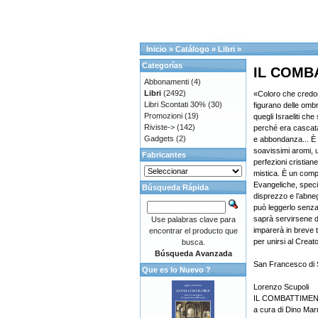
Inicio
»
Catálogo
»
Libri
»
Categorías
IL COMB
Abbonamenti
(4)
Libri
(2492)
«Coloro che credon
Libri Scontati 30%
(30)
figurano delle omb
Promozioni
(19)
quegli Israeliti che
Riviste->
(142)
perché era cascata 
Gadgets
(2)
e abbondanza... È 
soavissimi aromi, un
Fabricantes
perfezioni cristian
mistica. È un com
Evangeliche, specia
Búsqueda Rápida
disprezzo e l’abne
può leggerlo senza
saprà servirsene d
Use palabras clave para
imparerà in breve 
encontrar el producto que
per unirsi al Creat
busca.
Búsqueda Avanzada
San Francesco di 
Que es lo Nuevo ?
Lorenzo Scupoli
IL COMBATTIMEN
a cura di Dino Mar