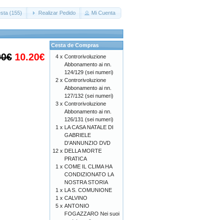
sta (155)
Realizar Pedido
Mi Cuenta
Cesta de Compras
00€
10.20€
4 x
Controrivoluzione
Abbonamento ai nn.
124/129 (sei numeri)
2 x
Controrivoluzione
Abbonamento ai nn.
127/132 (sei numeri)
3 x
Controrivoluzione
Abbonamento ai nn.
126/131 (sei numeri)
1 x
LA CASA NATALE DI
GABRIELE
D'ANNUNZIO DVD
12 x
DELLA MORTE
PRATICA
1 x
COME IL CLIMA HA
CONDIZIONATO LA
NOSTRA STORIA
1 x
LA S. COMUNIONE
1 x
CALVINO
5 x
ANTONIO
FOGAZZARO Nei suoi