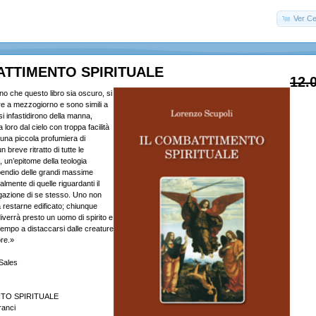
Ver Ce
ATTIMENTO SPIRITUALE
12.
o che questo libro sia oscuro, si
re a mezzogiorno e sono simili a
 si infastidirono della manna,
loro dal cielo con troppa facilità
una piccola profumiera di
 breve ritratto di tutte le
e, un’epitome della teologia
pendio delle grandi massime
lmente di quelle riguardanti il
gazione di se stesso. Uno non
 restarne edificato; chiunque
iverrà presto un uomo di spirito e
tempo a distaccarsi dalle creature
ore.»
Sales
TO SPIRITUALE
ranci