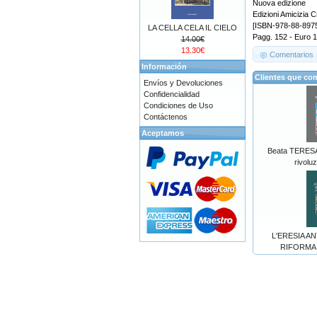
Nuova edizione
Edizioni Amicizia C
[ISBN-978-88-897
LA CELLA CELA IL CIELO
Pagg. 152 - Euro 
14.00€
13.30€
Comentarios
Información
Clientes que co
Envíos y Devoluciones
Confidencialidad
Condiciones de Uso
Contáctenos
Aceptamos
Beata TERES
rivoluz
L'ERESIA AN
RIFORMA