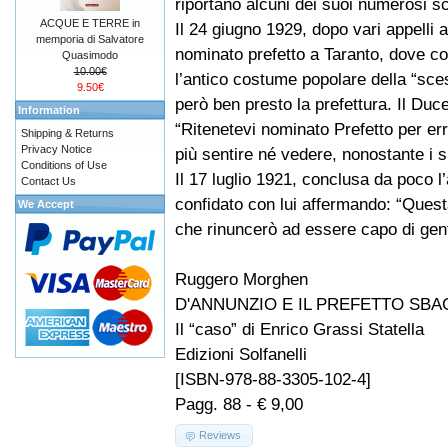
riportano alcuni dei suoi numerosi scr
ACQUE E TERRE in
Il 24 giugno 1929, dopo vari appelli a
memporia di Salvatore
nominato prefetto a Taranto, dove c
Quasimodo
10.00€
l’antico costume popolare della “sce
9.50€
però ben presto la prefettura. Il Duc
Information
“Ritenetevi nominato Prefetto per er
Shipping & Returns
Privacy Notice
più sentire né vedere, nonostante i su
Conditions of Use
Il 17 luglio 1921, conclusa da poco 
Contact Us
confidato con lui affermando: “Quest
We Accept
che rinuncerò ad essere capo di gent
Ruggero Morghen
D'ANNUNZIO E IL PREFETTO SBA
Il “caso” di Enrico Grassi Statella
Edizioni Solfanelli
[ISBN-978-88-3305-102-4]
Pagg. 88 - € 9,00
Reviews