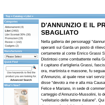
Top
»
Catalog
»
Libri
»
Categories
D'ANNUNZIO E IL P
Abbonamenti
(4)
SBAGLIATO
Libri
(2492)
Libri Scontati 30%
(30)
Promozioni
(19)
Nella galleria dei personaggi “dannun
Riviste->
(142)
Gadgets
(2)
operanti sul Garda un posto di riliev
Manufacturers
certamente al conte Enrico Grassi St
Distintosi come combattente nella 
Quick Find
il capitano d’artiglieria Grassi, fasci
ora, martinista e massone, fu seguac
Use keywords to find the
d’Annunzio, al quale rese vari servizi
product you are looking for.
Advanced Search
disse “devoto a me e alla mia Causa
What's New?
Felice e Mariano, in sede di commen
carteggio d’Annunzio-Mussolini, lo d
“velleitario delle lettere italiane”. Qu