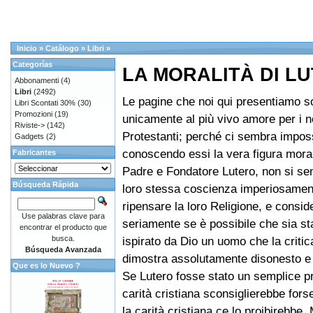
Inicio
»
Catálogo
»
Libri
»
Categorías
LA MORALITÀ DI L
Abbonamenti
(4)
Libri
(2492)
Le pagine che noi qui presentiamo so
Libri Scontati 30%
(30)
Promozioni
(19)
unicamente al più vivo amore per i nos
Riviste->
(142)
Protestanti; perché ci sembra impos
Gadgets
(2)
conoscendo essi la vera figura moral
Fabricantes
Padre e Fondatore Lutero, non si se
Búsqueda Rápida
loro stessa coscienza imperiosament
ripensare la loro Religione, e consid
Use palabras clave para
seriamente se è possibile che sia s
encontrar el producto que
busca.
ispirato da Dio un uomo che la critic
Búsqueda Avanzada
dimostra assolutamente disonesto e
Que es lo Nuevo ?
Se Lutero fosse stato un semplice pr
carità cristiana sconsiglierebbe forse
la carità cristiana ce lo proibirebbe. 