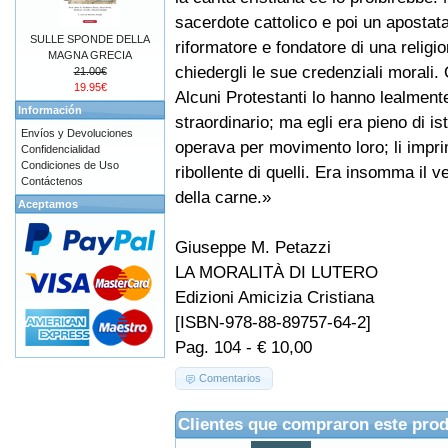
sacerdote cattolico e poi un apostat
SULLE SPONDE DELLA
riformatore e fondatore di una religio
MAGNA GRECIA
chiedergli le sue credenziali morali. O
21.00€
19.95€
Alcuni Protestanti lo hanno lealmen
Información
straordinario; ma egli era pieno di ist
Envíos y Devoluciones
operava per movimento loro; li imprim
Confidencialidad
Condiciones de Uso
ribollente di quelli. Era insomma il v
Contáctenos
della carne.»
Aceptamos
Giuseppe M. Petazzi
LA MORALITÀ DI LUTERO
Edizioni Amicizia Cristiana
[ISBN-978-88-89757-64-2]
Pag. 104 - € 10,00
Comentarios
Clientes que compraron este pro