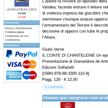
L’autore fa rivivere un episodio della
Vandea, facendo entrare il lettore ne
LA CELLA CELA IL CIELO
di violenza imposta dai giacobini ch
14.00€
13.30€
sterminare chiunque osasse opporsi 
Información
l’armamentario del Terrore è descritt
Envíos y Devoluciones
decisione di opporsi con tutte le prop
Confidencialidad
Condiciones de Uso
l’Altare.
Contáctenos
Aceptamos
Giulio Verne
IL CONTE DI CHANTELEINE Un episo
Presentazione di Gianandrea de Anto
Edizioni Solfanelli
[ISBN-978-88-3305-110-9]
Pagg. 128 - € 12,00
Comentarios
Clientes que compraron este pro