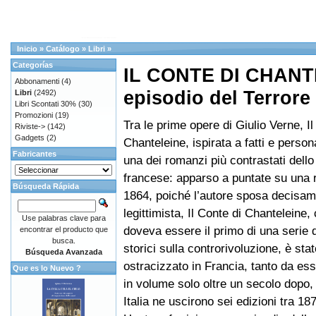
Inicio
»
Catálogo
»
Libri
»
Categorías
IL CONTE DI CHANT
Abbonamenti
(4)
episodio del Terrore
Libri
(2492)
Libri Scontati 30%
(30)
Promozioni
(19)
Tra le prime opere di Giulio Verne, Il
Riviste->
(142)
Gadgets
(2)
Chanteleine, ispirata a fatti e persona
Fabricantes
una dei romanzi più contrastati dello 
francese: apparso a puntate su una r
Búsqueda Rápida
1864, poiché l’autore sposa decisam
legittimista, Il Conte di Chanteleine,
Use palabras clave para
doveva essere il primo di una serie d
encontrar el producto que
busca.
storici sulla controrivoluzione, è sta
Búsqueda Avanzada
ostracizzato in Francia, tanto da es
Que es lo Nuevo ?
in volume solo oltre un secolo dopo,
Italia ne uscirono sei edizioni tra 18