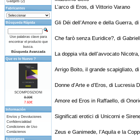
Gadgets
(2)
L’arco di Eros, di Vittorio Varano
Fabricantes
Gli Déi dell’Amore e della Guerra, di
Búsqueda Rápida
Use palabras clave para
Che farò senza Euridice?, di Gabriell
encontrar el producto que
busca.
Búsqueda Avanzada
La doppia vita dell’avvocato Nicotra,
Que es lo Nuevo ?
Arrigo Boito, il grande scapigliato,
Donne d’Arte e d’Eros, di Lucresia 
SCOMPOSIZIONI
8.00€
Amore ed Eros in Raffaello, di Onori
7.60€
Información
Significati erotici di Unicorni e Sirene
Envíos y Devoluciones
Confidencialidad
Condiciones de Uso
Zeus e Ganimede, l’Aquila e la Coppa
Contáctenos
Aceptamos