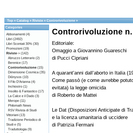
Top
»
Catalog
»
Riviste
»
Controrivoluzione
»
Categories
Controrivoluzione n.
Abbonamenti
(4)
Libri
(2492)
Editoriale:
Libri Scontati 30%
(30)
Promozioni
(19)
Omaggio a Giovannino Guareschi
Riviste
->
(142)
di Pucci Cipriani
Abruzzo Letterario
(2)
Berenice
(17)
Controrivoluzione
(15)
A quarant’anni dall’aborto in Italia (
Dimensione Cosmica
(35)
Diònysos
(10)
Come passò (e come avrebbe potut
Il Filo D'Arianna
(4)
Inchiostro
(1)
evitata) la legge omicida
Insolito & Fantastico
(17)
di Roberto de Mattei
La Calce e il Dado
(3)
Merope
(11)
Philomath News
Le Dat (Disposizioni Anticipate di T
RSV Rivista di Studi
Vittoriani
(13)
e la licenza umanitaria di uccidere
Tradizione Periodico di
di Patrizia Fermani
Studi e
(5)
Traduttologia
(9)