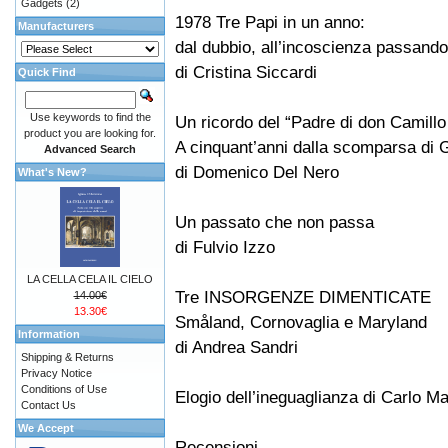
Gadgets
(2)
1978 Tre Papi in un anno:
Manufacturers
dal dubbio, all’incoscienza passando 
di Cristina Siccardi
Quick Find
Use keywords to find the
Un ricordo del “Padre di don Camill
product you are looking for.
A cinquant’anni dalla scomparsa di
Advanced Search
di Domenico Del Nero
What's New?
Un passato che non passa
di Fulvio Izzo
LA CELLA CELA IL CIELO
Tre INSORGENZE DIMENTICATE
14.00€
13.30€
Småland, Cornovaglia e Maryland
Information
di Andrea Sandri
Shipping & Returns
Privacy Notice
Conditions of Use
Elogio dell’ineguaglianza di Carlo Ma
Contact Us
We Accept
Recensioni