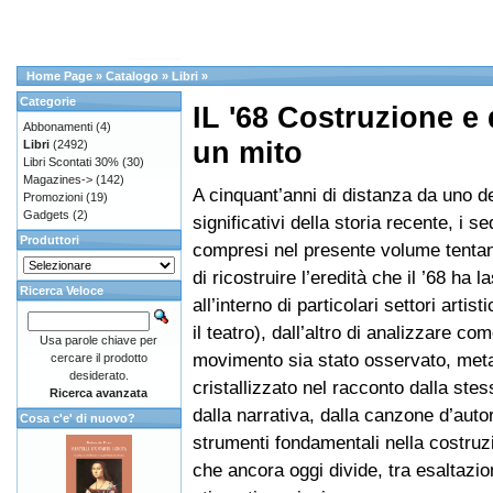
Home Page
»
Catalogo
»
Libri
»
Categorie
IL '68 Costruzione e
Abbonamenti
(4)
un mito
Libri
(2492)
Libri Scontati 30%
(30)
Magazines->
(142)
A cinquant’anni di distanza da uno de
Promozioni
(19)
Gadgets
(2)
significativi della storia recente, i se
Produttori
compresi nel presente volume tentan
di ricostruire l’eredità che il ’68 ha l
Ricerca Veloce
all’interno di particolari settori artist
il teatro), dall’altro di analizzare com
Usa parole chiave per
movimento sia stato osservato, meta
cercare il prodotto
desiderato.
cristallizzato nel racconto dalla ste
Ricerca avanzata
dalla narrativa, dalla canzone d’auto
Cosa c'e' di nuovo?
strumenti fondamentali nella costruz
che ancora oggi divide, tra esaltazion