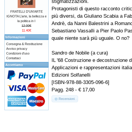
stigmatizzazioni.
Protagonisti di questo racconto critico
FRATELLI D'UN'ARTE
più diversi, da Giuliano Scabia a Fab
IGNOTA L’arte, la bellezza e
la politica in I
Andrè, da Nanni Balestrini a Romano
12.00€
Sebastiano Vassalli a Pier Paolo Pasol
11.40€
quale niente sarà più uguale. O no?
Informazioni
Consegna & Restituzione
Avviso privacy
Sandro de Nobile (a cura)
Condizioni d'uso
Contattaci
IL '68 Costruzione e decostruzione d
Accettiamo
Applicazioni e rappresentazioni ital
Edizioni Solfanelli
[ISBN-978-88-3305-096-6]
Pagg. 248 - € 17,00
Recensioni