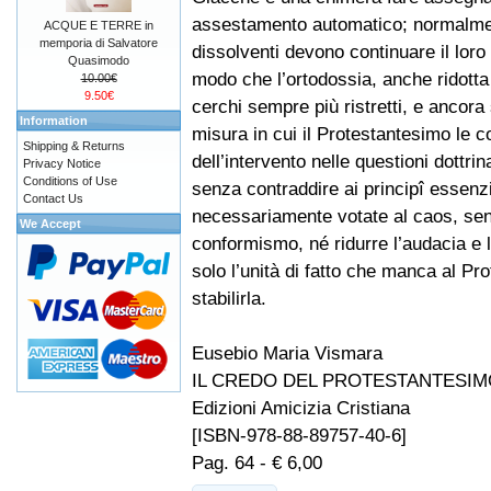
assestamento automatico; normalmen
ACQUE E TERRE in
memporia di Salvatore
dissolventi devono continuare il loro 
Quasimodo
modo che l’ortodossia, anche ridott
10.00€
9.50€
cerchi sempre più ristretti, e ancora
Information
misura in cui il Protestantesimo le c
Shipping & Returns
dell’intervento nelle questioni dottr
Privacy Notice
Conditions of Use
senza contraddire ai principî essenz
Contact Us
necessariamente votate al caos, senz
We Accept
conformismo, né ridurre l’audacia e 
solo l’unità di fatto che manca al Pr
stabilirla.
Eusebio Maria Vismara
IL CREDO DEL PROTESTANTESIM
Edizioni Amicizia Cristiana
[ISBN-978-88-89757-40-6]
Pag. 64 - € 6,00