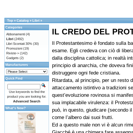
Top
»
Catalog
»
Libri
»
Categories
IL CREDO DEL PRO
Abbonamenti
(4)
Libri
(2492)
Il Protestantesimo è fondato sulla ba
Libri Scontati 30%
(30)
Promozioni
(19)
esame. Egli credeva con ciò di liber
Riviste->
(142)
dalla disciplina cattolica; in realtà i
Gadgets
(2)
principio di anarchia, che doveva fin
Manufacturers
distruggere ogni fede cristiana.
Quick Find
Ritardata, al principio, per un resto d
attaccamento istintivo a tradizioni se
Use keywords to find the
quest’evoluzione rovinosa si manifes
product you are looking for.
Advanced Search
sua implacabile virulenza: il Protest
What's New?
può, in questo, giudicare (secondo i
come l’albero dai suoi frutti.
Ed a questo male non vi è alcun rime
Giacché è una chimera fare assegn