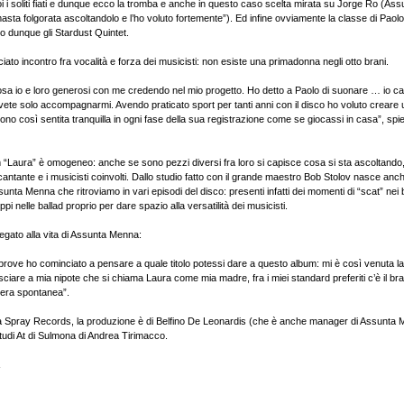
i i soliti fiati e dunque ecco la tromba e anche in questo caso scelta mirata su Jorge Ro (As
asta folgorata ascoltandolo e l’ho voluto fortemente”). Ed infine ovviamente la classe di Paolo
 dunque gli Stardust Quintet.
nciato incontro fra vocalità e forza dei musicisti: non esiste una primadonna negli otto brani.
sa io e loro generosi con me credendo nel mio progetto. Ho detto a Paolo di suonare … io ca
te solo accompagnarmi. Avendo praticato sport per tanti anni con il disco ho voluto creare 
ono così sentita tranquilla in ogni fase della sua registrazione come se giocassi in casa”, spi
um “Laura” è omogeneo: anche se sono pezzi diversi fra loro si capisce cosa si sta ascoltando,
a cantante e i musicisti coinvolti. Dallo studio fatto con il grande maestro Bob Stolov nasce anch
unta Menna che ritroviamo in vari episodi del disco: presenti infatti dei momenti di “scat” nei b
pi nelle ballad proprio per dare spazio alla versatilità dei musicisti.
è legato alla vita di Assunta Menna:
i prove ho cominciato a pensare a quale titolo potessi dare a questo album: mi è così venuta l
lasciare a mia nipote che si chiama Laura come mia madre, fra i miei standard preferiti c’è il 
niera spontanea”.
a Spray Records, la produzione è di Belfino De Leonardis (che è anche manager di Assunta M
Studi At di Sulmona di Andrea Tirimacco.