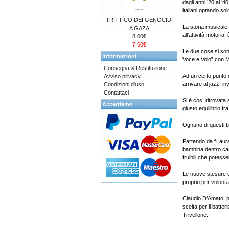
dagli anni ’20 ai ’
italiani optando so
TRITTICO DEI GENOCIDI
La storia musicale
A GAZA
all’attività motoria
8.00€
7.60€
Le due cose si son
Informazioni
Voce e Volo” con M
Consegna & Restituzione
Ad un certo punto 
Avviso privacy
arrivare al jazz, in
Condizioni d'uso
Contattaci
Si è così ritrovata
Accettiamo
giusto equilibrio f
Ognuno di questi b
Partendo da “Laura
bambina dentro casa
fruibili che potess
Le nuove stesure d
proprio per volontà 
Claudio D’Amato, p
scelta per il batte
Trivellone.