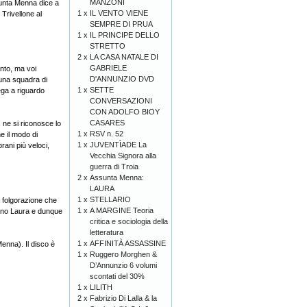
MANZONI
sunta Menna dice a
1 x
IL VENTO VIENE
 Trivellone al
SEMPRE DI PRUA
1 x
IL PRINCIPE DELLO
STRETTO
2 x
LA CASA NATALE DI
GABRIELE
nto, ma voi
D'ANNUNZIO DVD
una squadra di
1 x
SETTE
ega a riguardo
CONVERSAZIONI
CON ADOLFO BIOY
CASARES
 ne si riconosce lo
1 x
RSV n. 52
e il modo di
1 x
JUVENTÌADE La
rani più veloci,
Vecchia Signora alla
guerra di Troia
2 x
Assunta Menna:
LAURA
1 x
STELLARIO
a folgorazione che
1 x
A MARGINE Teoria
brano Laura e dunque
critica e sociologia della
letteratura
1 x
AFFINITÀ ASSASSINE
enna). Il disco è
1 x
Ruggero Morghen &
D’Annunzio 6 volumi
scontati del 30%
1 x
LILITH
2 x
Fabrizio Di Lalla & la