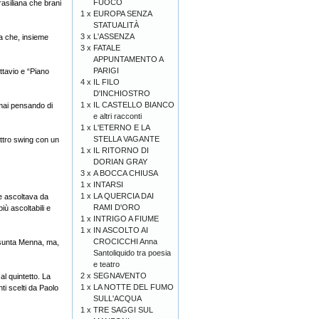
FUOCO
rasiliana che brani
1 x
EUROPA SENZA
STATUALITÀ
3 x
L'ASSENZA
a che, insieme
3 x
FATALE
APPUNTAMENTO A
PARIGI
ttavio e “Piano
4 x
IL FILO
D'INCHIOSTRO
1 x
IL CASTELLO BIANCO
 mai pensando di
e altri racconti
1 x
L'ETERNO E LA
STELLA VAGANTE
uattro swing con un
1 x
IL RITORNO DI
DORIAN GRAY
3 x
A BOCCA CHIUSA
1 x
INTARSI
1 x
LA QUERCIA DAI
te ascoltava da
RAMI D'ORO
iù ascoltabili e
1 x
INTRIGO A FIUME
1 x
IN ASCOLTO AI
CROCICCHI Anna
Assunta Menna, ma,
Santoliquido tra poesia
e teatro
2 x
SEGNAVENTO
l quintetto. La
1 x
LA NOTTE DEL FUMO
ti scelti da Paolo
SULL'ACQUA
1 x
TRE SAGGI SUL