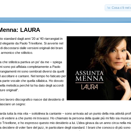
Cosa c'è nel c
 Menna: LAURA
o standard dagli anni ’20 ai ’40 riarrangiati in
d elegante da Paolo Trivellone. Si avverte nel
di discostarsi dalle versioni originali dei brani
lo armonico che stilistico.
ca che stilistica partiva un po’ da me – spiega
i sono poi affidata completamente a Paolo
arrangiamenti mi sono sembrati diversi da quelli
d ascoltare e cantare. Nel tempo ho faticato per
a parte vocale che quella sillabica. Ho dovuto
lla melodica perché lui ha dato degli accordi
ture originali”.
ovo lavoro discografico nasce dal desiderio di
lasciare un segno:
rda tutta la mia vita – sottolinea la cantante – sono arrivata ad un punto della mia attività pro
tà di vedere a che punto mi trovassi. Ho chiamato la persona della quale più mi fido sia music
Trivellone, e ho espresso questo mio desiderio a lui. L’idea girava da un anno circa nella mi
i a decidere di voler fare del jazz, in particolare degli standard. I brani che conosco di più son