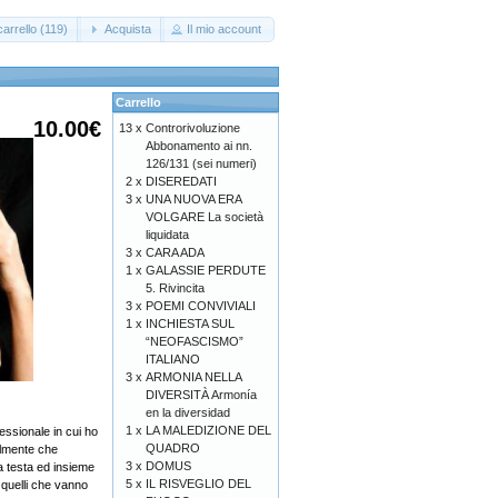
arrello (119)
Acquista
Il mio account
Carrello
10.00€
13 x
Controrivoluzione
Abbonamento ai nn.
126/131 (sei numeri)
2 x
DISEREDATI
3 x
UNA NUOVA ERA
VOLGARE La società
liquidata
3 x
CARA ADA
1 x
GALASSIE PERDUTE
5. Rivincita
3 x
POEMI CONVIVIALI
1 x
INCHIESTA SUL
“NEOFASCISMO”
ITALIANO
3 x
ARMONIA NELLA
DIVERSITÀ Armonía
en la diversidad
1 x
LA MALEDIZIONE DEL
fessionale in cui ho
QUADRO
almente che
3 x
DOMUS
a testa ed insieme
5 x
IL RISVEGLIO DEL
o quelli che vanno