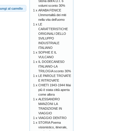
Storia dell’A.O.I. 6
volumi sconto 30%
ungi al carrello
1 x
ARABA FENICE
L’immortalità dei miti
nella vita dell’uomo
1 x
LE
CARATTERISTICHE
ORIGINALI DELLO
SVILUPPO
INDUSTRIALE
ITALIANO
1 x
SOPHIE E IL
VULCANO
1 x
IL DODECANESO
ITALIANO-LA
TRILOGIA sconto 30%
1 x
LE PAROLE TROVATE
E RITROVATE
1 x
CHIETI 1943-1944 Mai
più è stata città aperta
come allora
1 x
ALESSANDRO
MANZONI LA
TRADIZIONE IN
VIAGGIO
1 x
VIAGGIO DENTRO
1 x
STORIA Poema
visionistico, itinerale,