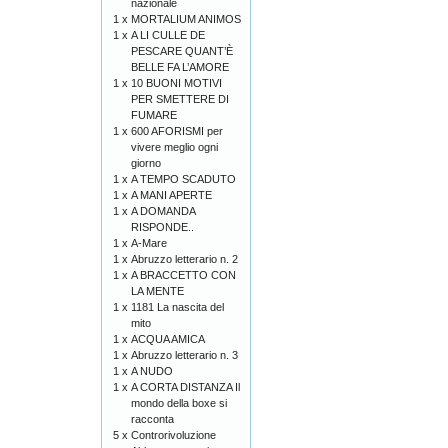
nazionale
1 x
MORTALIUM ANIMOS
1 x
A LI CULLE DE
PESCARE QUANT’È
BELLE FA L’AMORE
1 x
10 BUONI MOTIVI
PER SMETTERE DI
FUMARE
1 x
600 AFORISMI per
vivere meglio ogni
giorno
1 x
A TEMPO SCADUTO
1 x
A MANI APERTE
1 x
A DOMANDA
RISPONDE..
1 x
A-Mare
1 x
Abruzzo letterario n. 2
1 x
A BRACCETTO CON
LA MENTE
1 x
1181 La nascita del
mito
1 x
ACQUA AMICA
1 x
Abruzzo letterario n. 3
1 x
A NUDO
1 x
A CORTA DISTANZA Il
mondo della boxe si
racconta
5 x
Controrivoluzione