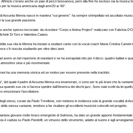
40. All’inizio c’erano anche un paio di pezzi bossanova, però alla fine ho escluso sia la musica b
lo per la musica americana dagli anni’20 ai ’40”.
 di Assunta Menna nasce in maniera “sui generis”: ha sempre strimpellato ed ascoltato music
, è la sua grande passione.
o anche spesso incrociate: da ricordare “Corpo e Anima Project” realizzato con Fabrizia D’O
ichele Di Toro e Valentina Caiano.
della sua vita la Menna ha iniziato a studiare canto con la vocal coach Maria Cristina Cameli
vece c’è riuscita studiando per oltre dieci anni.
 ad avere un bel repertorio di standard e ne ha estrapolati otto per il disco: quattro ballad e q
ra atmosfere slow e più movimentate.
rani ha una memoria storica ed un motivo per essere presente nella tracklist.
”, del quale il padre di Assunta Menna era innamorato, ci sono per lo più brani che la cantan
 quando suo zio si faceva spedire dall’America dei dischi jazz. Sono stati scelti da lei quelli p
ero emozionare l’ascoltatore.
egli stessi, curate da Paolo Trivellone, non mettono in evidenza solo la grande vocalità di 
della stessa cantante, tendono a far risaltare gli eccellenti musicisti coinvolti nel progetto.
ianista giovane molto bravo emergente di Sulmona, ha dato un grande apporto fondamentale a
rista è caduta su Paolo Pandolfi, un virtuoso dello strumento, adatto al suono e agli arrangiamen