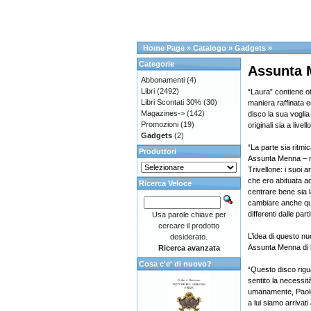
Home Page
»
Catalogo
»
Gadgets
»
Categorie
Assunta
Abbonamenti
(4)
Libri
(2492)
“Laura” contiene ott
Libri Scontati 30%
(30)
maniera raffinata e
Magazines->
(142)
disco la sua voglia 
Promozioni
(19)
originali sia a livel
Gadgets
(2)
“La parte sia ritmi
Produttori
Assunta Menna – m
Trivellone: i suoi 
che ero abituata a
Ricerca Veloce
centrare bene sia l
cambiare anche que
differenti dalle parti
Usa parole chiave per
cercare il prodotto
L’idea di questo nu
desiderato.
Assunta Menna di 
Ricerca avanzata
Cosa c'e' di nuovo?
“Questo disco rigua
sentito la necessi
umanamente, Paolo 
a lui siamo arrivat