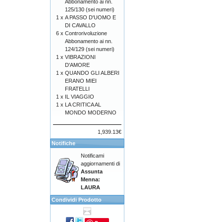
Abbonamento ai nn.
125/130 (sei numeri)
1 x
A PASSO D'UOMO E
DI CAVALLO
6 x
Controrivoluzione
Abbonamento ai nn.
124/129 (sei numeri)
1 x
VIBRAZIONI
D'AMORE
1 x
QUANDO GLI ALBERI
ERANO MIEI
FRATELLI
1 x
IL VIAGGIO
1 x
LA CRITICA AL
MONDO MODERNO
1,939.13€
Notifiche
Notificami
aggiornamenti di
Assunta
Menna:
LAURA
Condividi Prodotto