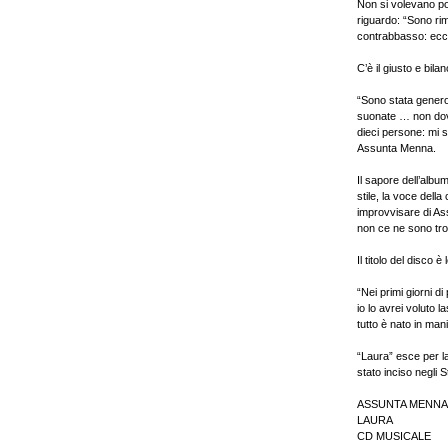
Non si volevano po
riguardo: “Sono rim
contrabbasso: ecco
C’è il giusto e bila
“Sono stata genero
suonate … non dove
dieci persone: mi s
Assunta Menna.
Il sapore dell’alb
stile, la voce dell
improvvisare di Ass
non ce ne sono trop
Il titolo del disco 
“Nei primi giorni d
io lo avrei voluto 
tutto è nato in ma
“Laura” esce per l
stato inciso negli 
ASSUNTA MENNA
LAURA
CD MUSICALE