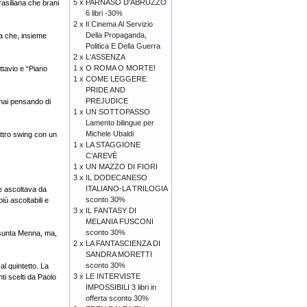
5 x
PARNASO D'ABRUZZO
rasiliana che brani
6 libri -30%
2 x
Il Cinema Al Servizio
Della Propaganda,
a che, insieme
Politica E Della Guerra
2 x
L'ASSENZA
1 x
O ROMA O MORTE!
ttavio e “Piano
1 x
COME LEGGERE
PRIDE AND
PREJUDICE
 mai pensando di
1 x
UN SOTTOPASSO
Lamento bilingue per
Michele Ubaldi
uattro swing con un
1 x
LA STAGGIONE
C’AREVÈ
1 x
UN MAZZO DI FIORI
3 x
IL DODECANESO
ITALIANO-LA TRILOGIA
te ascoltava da
sconto 30%
iù ascoltabili e
3 x
IL FANTASY DI
MELANIA FUSCONI
sconto 30%
Assunta Menna, ma,
2 x
LA FANTASCIENZA DI
SANDRA MORETTI
sconto 30%
l quintetto. La
3 x
LE INTERVISTE
ti scelti da Paolo
IMPOSSIBILI 3 libri in
offerta sconto 30%