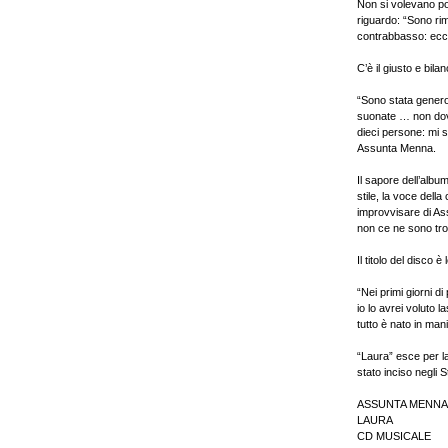
Non si volevano po
riguardo: “Sono rim
contrabbasso: ecco
C’è il giusto e bila
“Sono stata genero
suonate … non dove
dieci persone: mi s
Assunta Menna.
Il sapore dell’alb
stile, la voce dell
improvvisare di Ass
non ce ne sono trop
Il titolo del disco 
“Nei primi giorni d
io lo avrei voluto 
tutto è nato in ma
“Laura” esce per l
stato inciso negli 
ASSUNTA MENNA
LAURA
CD MUSICALE