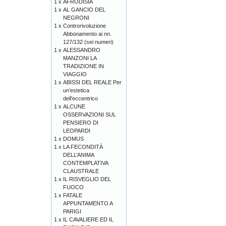
1 x
AFRODISIA
1 x
AL GANCIO DEL
NEGRONI
1 x
Controrivoluzione
Abbonamento ai nn.
127/132 (sei numeri)
1 x
ALESSANDRO
MANZONI LA
TRADIZIONE IN
VIAGGIO
1 x
ABISSI DEL REALE Per
un’estetica
dell’eccentrico
1 x
ALCUNE
OSSERVAZIONI SUL
PENSIERO DI
LEOPARDI
1 x
DOMUS
1 x
LA FECONDITÀ
DELL’ANIMA
CONTEMPLATIVA
CLAUSTRALE
1 x
IL RISVEGLIO DEL
FUOCO
1 x
FATALE
APPUNTAMENTO A
PARIGI
1 x
IL CAVALIERE ED IL