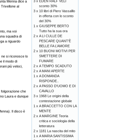
3 x
EDEN RALF VELI
sunta Menna dice a
sconto 30%
 Trivellone al
3 x
10 libri di Piero Vassalllo
in offerta con lo sconto
del 30%
1 x
GIUSEPPE BERTO
Tutto ha la sua ora
nto, ma voi
2 x
A LI CULLE DE
una squadra di
PESCARE QUANT’È
ega a riguardo
BELLE FA L’AMORE
2 x
10 BUONI MOTIVI PER
SMETTERE DI
 ne si riconosce lo
FUMARE
e il modo di
2 x
A TEMPO SCADUTO
rani più veloci,
2 x
A MANI APERTE
1 x
A DOMANDA
RISPONDE..
2 x
A PASSO D'UOMO E DI
CAVALLO
a folgorazione che
3 x
1968 Le origini della
brano Laura e dunque
contestazione globale
1 x
A BRACCETTO CON LA
MENTE
enna). Il disco è
2 x
A MARGINE Teoria
critica e sociologia della
letteratura
2 x
1181 La nascita del mito
1 x
A MARIA SANTISSIMA