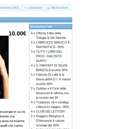
ontents (162)
Checkout
My Account
Shopping Cart
10.00€
4 x
Offerta 3 libri della
Trilogia di Vito Moretti
5 x
L’ABRUZZO MAGICO E
FANTASTICO -30%
3 x
TUTTI I LIBRI DEL
PROF. GIACINTO
AURITI
4 x
IL FANTASY DI SILVIA
BANZOLA sconto 30%
4 x
Fabrizio Di Lalla & la
Storia dell’A.O.I. 6 volumi
sconto 30%
2 x
Zuddas e il Ciclo delle
Amazzoni in offerta con
lo sconto del 30
4 x
Tradizioni, riti e sortilegi.
L’Abruzzo magico -30%
4 x
CLUB DEI LETTORI
fessionale in cui ho
2 x
Ruggero Morghen &
almente che
D’Annunzio 6 volumi
a testa ed insieme
scontati del 30%
o quelli che vanno