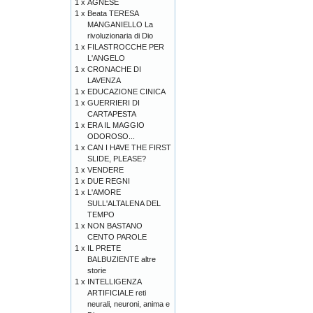
1 x
AGNESE
1 x
Beata TERESA
MANGANIELLO La
rivoluzionaria di Dio
1 x
FILASTROCCHE PER
L'ANGELO
1 x
CRONACHE DI
LAVENZA
1 x
EDUCAZIONE CINICA
1 x
GUERRIERI DI
CARTAPESTA
1 x
ERA IL MAGGIO
ODOROSO...
1 x
CAN I HAVE THE FIRST
SLIDE, PLEASE?
1 x
VENDERE
1 x
DUE REGNI
1 x
L'AMORE
SULL'ALTALENA DEL
TEMPO
1 x
NON BASTANO
CENTO PAROLE
1 x
IL PRETE
BALBUZIENTE altre
storie
1 x
INTELLIGENZA
ARTIFICIALE reti
neurali, neuroni, anima e