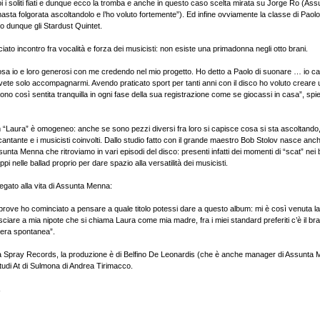
i i soliti fiati e dunque ecco la tromba e anche in questo caso scelta mirata su Jorge Ro (As
asta folgorata ascoltandolo e l’ho voluto fortemente”). Ed infine ovviamente la classe di Paolo
 dunque gli Stardust Quintet.
nciato incontro fra vocalità e forza dei musicisti: non esiste una primadonna negli otto brani.
sa io e loro generosi con me credendo nel mio progetto. Ho detto a Paolo di suonare … io ca
te solo accompagnarmi. Avendo praticato sport per tanti anni con il disco ho voluto creare 
ono così sentita tranquilla in ogni fase della sua registrazione come se giocassi in casa”, spi
um “Laura” è omogeneo: anche se sono pezzi diversi fra loro si capisce cosa si sta ascoltando,
a cantante e i musicisti coinvolti. Dallo studio fatto con il grande maestro Bob Stolov nasce anch
unta Menna che ritroviamo in vari episodi del disco: presenti infatti dei momenti di “scat” nei b
pi nelle ballad proprio per dare spazio alla versatilità dei musicisti.
è legato alla vita di Assunta Menna:
i prove ho cominciato a pensare a quale titolo potessi dare a questo album: mi è così venuta l
lasciare a mia nipote che si chiama Laura come mia madre, fra i miei standard preferiti c’è il 
niera spontanea”.
a Spray Records, la produzione è di Belfino De Leonardis (che è anche manager di Assunta M
Studi At di Sulmona di Andrea Tirimacco.