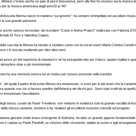
40. All’inizio c’erano anche un paio di pezzi bossanova, però alla fine ho escluso sia la musica b
lo per la musica americana dagli anni’20 ai ’40”.
 di Assunta Menna nasce in maniera “sui generis”: ha sempre strimpellato ed ascoltato music
, è la sua grande passione.
o anche spesso incrociate: da ricordare “Corpo e Anima Project” realizzato con Fabrizia D’O
ichele Di Toro e Valentina Caiano.
della sua vita la Menna ha iniziato a studiare canto con la vocal coach Maria Cristina Cameli
vece c’è riuscita studiando per oltre dieci anni.
 ad avere un bel repertorio di standard e ne ha estrapolati otto per il disco: quattro ballad e q
ra atmosfere slow e più movimentate.
rani ha una memoria storica ed un motivo per essere presente nella tracklist.
”, del quale il padre di Assunta Menna era innamorato, ci sono per lo più brani che la cantan
 quando suo zio si faceva spedire dall’America dei dischi jazz. Sono stati scelti da lei quelli p
ero emozionare l’ascoltatore.
egli stessi, curate da Paolo Trivellone, non mettono in evidenza solo la grande vocalità di 
della stessa cantante, tendono a far risaltare gli eccellenti musicisti coinvolti nel progetto.
ianista giovane molto bravo emergente di Sulmona, ha dato un grande apporto fondamentale a
rista è caduta su Paolo Pandolfi, un virtuoso dello strumento, adatto al suono e agli arrangiamen