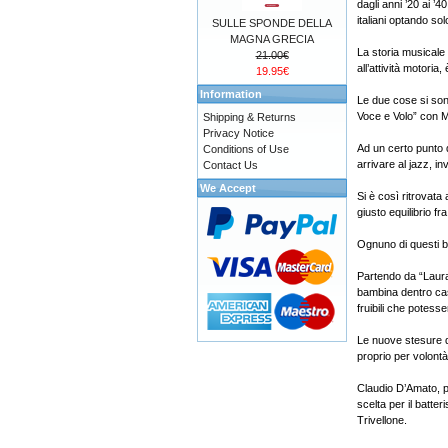
dagli anni ’20 ai ’
italiani optando so
SULLE SPONDE DELLA
MAGNA GRECIA
La storia musicale
21.00€
all’attività motoria
19.95€
Information
Le due cose si son
Voce e Volo” con M
Shipping & Returns
Privacy Notice
Ad un certo punto 
Conditions of Use
arrivare al jazz, in
Contact Us
We Accept
Si è così ritrovata
giusto equilibrio f
Ognuno di questi b
Partendo da “Laura
bambina dentro casa
fruibili che potess
Le nuove stesure d
proprio per volontà 
Claudio D’Amato, p
scelta per il batte
Trivellone.