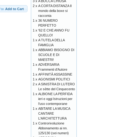
3 x
A BOCCA CHIUSA
2 x
A CORTA DISTANZA Il
Add to Cart
mondo della boxe si
racconta
1 x
36 NUMERO
PERFETTO
1 x
'62 E CHE ANNO FU
QUELLO!
1 x
A TUTELA DELLA
FAMIGLIA
1 x
ABBIAMO BISOGNO DI
SCUOLE E DI
MAESTRI!
1 x
ADVERSARIA
Frammenti d'Autore
1 x
AFFINITÀ ASSASSINE
1 x
AGONISMI POLITICI
2 x
A SINISTRA DI LUTERO
Le sètte del Cinquecento
1 x
ALBIONE LA PERFIDA
ieri e oggi Istruzioni per
l’uso contemporane
1 x
ABITARE LA MUSICA
CANTARE
L'ARCHITETTURA
1 x
Controrivoluzione
Abbonamento ai nn.
125/130 (sei numeri)