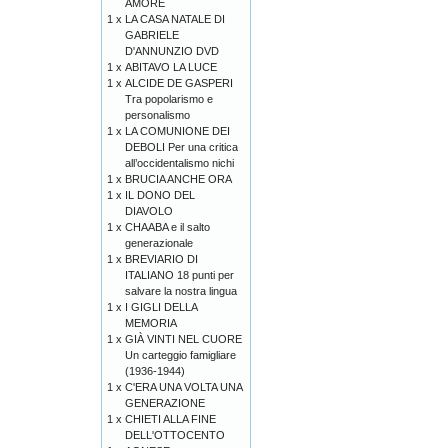
AMORE
1 x
LA CASA NATALE DI
GABRIELE
D'ANNUNZIO DVD
1 x
ABITAVO LA LUCE
1 x
ALCIDE DE GASPERI
Tra popolarismo e
personalismo
1 x
LA COMUNIONE DEI
DEBOLI Per una critica
all’occidentalismo nichi
1 x
BRUCIA ANCHE ORA
1 x
IL DONO DEL
DIAVOLO
1 x
CHAABA e il salto
generazionale
1 x
BREVIARIO DI
ITALIANO 18 punti per
salvare la nostra lingua
1 x
I GIGLI DELLA
MEMORIA
1 x
GIÀ VINTI NEL CUORE
Un carteggio famigliare
(1936-1944)
1 x
C'ERA UNA VOLTA UNA
GENERAZIONE
1 x
CHIETI ALLA FINE
DELL'OTTOCENTO