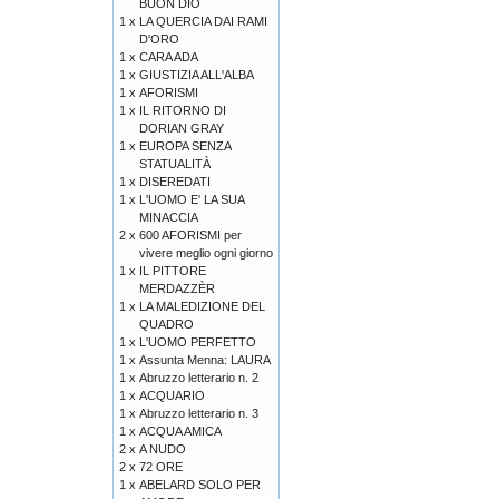
BUON DIO
1 x
LA QUERCIA DAI RAMI
D'ORO
1 x
CARA ADA
1 x
GIUSTIZIA ALL'ALBA
1 x
AFORISMI
1 x
IL RITORNO DI
DORIAN GRAY
1 x
EUROPA SENZA
STATUALITÀ
1 x
DISEREDATI
1 x
L'UOMO E' LA SUA
MINACCIA
2 x
600 AFORISMI per
vivere meglio ogni giorno
1 x
IL PITTORE
MERDAZZÈR
1 x
LA MALEDIZIONE DEL
QUADRO
1 x
L'UOMO PERFETTO
1 x
Assunta Menna: LAURA
1 x
Abruzzo letterario n. 2
1 x
ACQUARIO
1 x
Abruzzo letterario n. 3
1 x
ACQUA AMICA
2 x
A NUDO
2 x
72 ORE
1 x
ABELARD SOLO PER