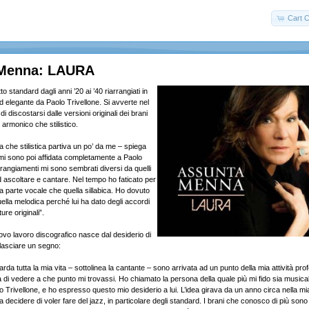
Cart C
 Menna: LAURA
o standard dagli anni ’20 ai ’40 riarrangiati in
d elegante da Paolo Trivellone. Si avverte nel
di discostarsi dalle versioni originali dei brani
lo armonico che stilistico.
ca che stilistica partiva un po’ da me – spiega
i sono poi affidata completamente a Paolo
arrangiamenti mi sono sembrati diversi da quelli
d ascoltare e cantare. Nel tempo ho faticato per
a parte vocale che quella sillabica. Ho dovuto
lla melodica perché lui ha dato degli accordi
ture originali”.
ovo lavoro discografico nasce dal desiderio di
lasciare un segno:
rda tutta la mia vita – sottolinea la cantante – sono arrivata ad un punto della mia attività pro
tà di vedere a che punto mi trovassi. Ho chiamato la persona della quale più mi fido sia music
Trivellone, e ho espresso questo mio desiderio a lui. L’idea girava da un anno circa nella mi
i a decidere di voler fare del jazz, in particolare degli standard. I brani che conosco di più son