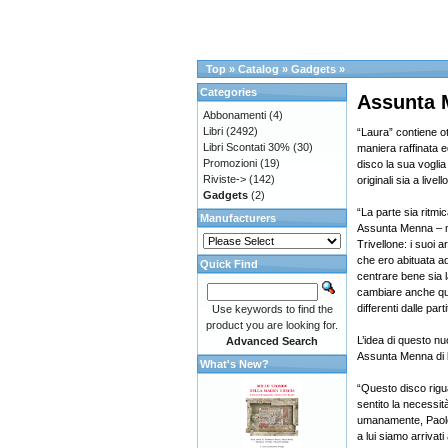
Top
»
Catalog
»
Gadgets
»
Categories
Assunta
Abbonamenti
(4)
Libri
(2492)
“Laura” contiene ott
Libri Scontati 30%
(30)
maniera raffinata e
Promozioni
(19)
disco la sua voglia 
Riviste->
(142)
originali sia a livel
Gadgets
(2)
“La parte sia ritmi
Manufacturers
Assunta Menna – m
Trivellone: i suoi 
che ero abituata a
Quick Find
centrare bene sia l
cambiare anche que
differenti dalle parti
Use keywords to find the
product you are looking for.
L’idea di questo nu
Advanced Search
Assunta Menna di 
What's New?
“Questo disco rigua
sentito la necessi
umanamente, Paolo 
a lui siamo arrivat