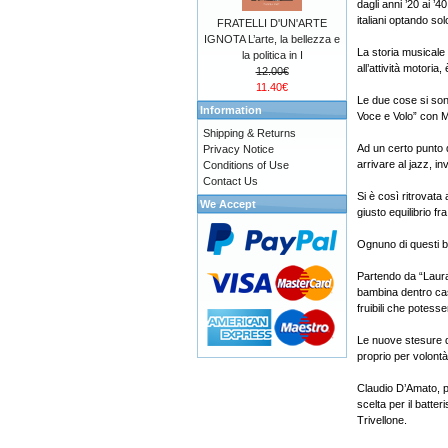
dagli anni ’20 ai ’
italiani optando so
FRATELLI D'UN'ARTE
IGNOTA L’arte, la bellezza e
La storia musicale
la politica in I
all’attività motoria
12.00€
11.40€
Le due cose si son
Information
Voce e Volo” con M
Shipping & Returns
Ad un certo punto 
Privacy Notice
arrivare al jazz, in
Conditions of Use
Contact Us
Si è così ritrovata
We Accept
giusto equilibrio f
Ognuno di questi b
Partendo da “Laura
bambina dentro casa
fruibili che potess
Le nuove stesure d
proprio per volontà 
Claudio D’Amato, p
scelta per il batte
Trivellone.