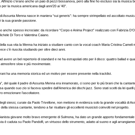
40. All’inizio c’erano anche un paio di pezzi bossanova, però alla fine ho escluso sia la musica b
lo per la musica americana dagli anni’20 ai ’40”.
 di Assunta Menna nasce in maniera “sui generis”: ha sempre strimpellato ed ascoltato music
, è la sua grande passione.
o anche spesso incrociate: da ricordare “Corpo e Anima Project” realizzato con Fabrizia D’O
ichele Di Toro e Valentina Caiano.
della sua vita la Menna ha iniziato a studiare canto con la vocal coach Maria Cristina Cameli
vece c’è riuscita studiando per oltre dieci anni.
 ad avere un bel repertorio di standard e ne ha estrapolati otto per il disco: quattro ballad e q
ra atmosfere slow e più movimentate.
rani ha una memoria storica ed un motivo per essere presente nella tracklist.
”, del quale il padre di Assunta Menna era innamorato, ci sono per lo più brani che la cantan
 quando suo zio si faceva spedire dall’America dei dischi jazz. Sono stati scelti da lei quelli p
ero emozionare l’ascoltatore.
egli stessi, curate da Paolo Trivellone, non mettono in evidenza solo la grande vocalità di 
della stessa cantante, tendono a far risaltare gli eccellenti musicisti coinvolti nel progetto.
ianista giovane molto bravo emergente di Sulmona, ha dato un grande apporto fondamentale a
rista è caduta su Paolo Pandolfi, un virtuoso dello strumento, adatto al suono e agli arrangiamen