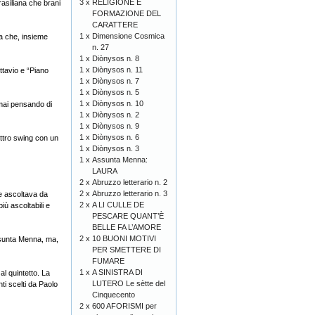
3 x
RELIGIONE E
rasiliana che brani
FORMAZIONE DEL
CARATTERE
1 x
Dimensione Cosmica
a che, insieme
n. 27
1 x
Diònysos n. 8
1 x
Diònysos n. 11
ttavio e “Piano
1 x
Diònysos n. 7
1 x
Diònysos n. 5
1 x
Diònysos n. 10
 mai pensando di
1 x
Diònysos n. 2
1 x
Diònysos n. 9
1 x
Diònysos n. 6
uattro swing con un
1 x
Diònysos n. 3
1 x
Assunta Menna:
LAURA
2 x
Abruzzo letterario n. 2
2 x
Abruzzo letterario n. 3
te ascoltava da
2 x
A LI CULLE DE
iù ascoltabili e
PESCARE QUANT’È
BELLE FA L’AMORE
2 x
10 BUONI MOTIVI
Assunta Menna, ma,
PER SMETTERE DI
FUMARE
1 x
A SINISTRA DI
l quintetto. La
LUTERO Le sètte del
ti scelti da Paolo
Cinquecento
2 x
600 AFORISMI per