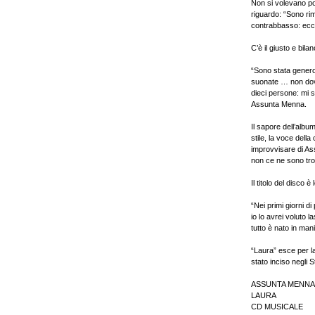
Non si volevano po
riguardo: “Sono rim
contrabbasso: ecco
C’è il giusto e bila
“Sono stata genero
suonate … non dove
dieci persone: mi s
Assunta Menna.
Il sapore dell’alb
stile, la voce dell
improvvisare di Ass
non ce ne sono trop
Il titolo del disco 
“Nei primi giorni d
io lo avrei voluto 
tutto è nato in ma
“Laura” esce per l
stato inciso negli 
ASSUNTA MENNA
LAURA
CD MUSICALE