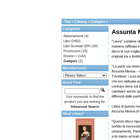
Top
»
Catalog
»
Gadgets
»
Categories
Assunta
Abbonamenti
(4)
Libri
(2492)
“Laura” contiene ott
Libri Scontati 30%
(30)
maniera raffinata e
Promozioni
(19)
disco la sua voglia 
Riviste->
(142)
originali sia a livel
Gadgets
(2)
“La parte sia ritmi
Manufacturers
Assunta Menna – m
Trivellone: i suoi 
che ero abituata a
Quick Find
centrare bene sia l
cambiare anche que
differenti dalle parti
Use keywords to find the
product you are looking for.
L’idea di questo nu
Advanced Search
Assunta Menna di 
What's New?
“Questo disco rigua
sentito la necessi
umanamente, Paolo 
a lui siamo arrivat