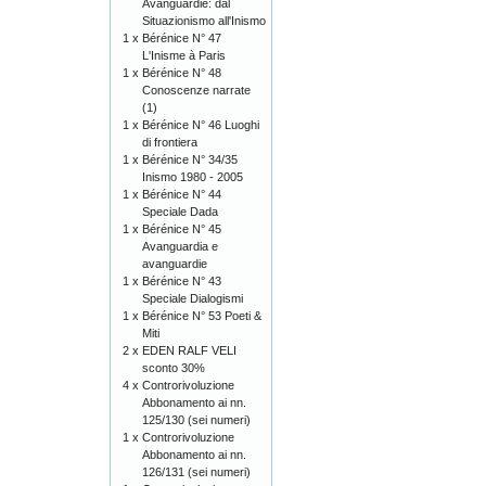
Avanguardie: dal
Situazionismo all'Inismo
1 x
Bérénice N° 47
L'Inisme à Paris
1 x
Bérénice N° 48
Conoscenze narrate
(1)
1 x
Bérénice N° 46 Luoghi
di frontiera
1 x
Bérénice N° 34/35
Inismo 1980 - 2005
1 x
Bérénice N° 44
Speciale Dada
1 x
Bérénice N° 45
Avanguardia e
avanguardie
1 x
Bérénice N° 43
Speciale Dialogismi
1 x
Bérénice N° 53 Poeti &
Miti
2 x
EDEN RALF VELI
sconto 30%
4 x
Controrivoluzione
Abbonamento ai nn.
125/130 (sei numeri)
1 x
Controrivoluzione
Abbonamento ai nn.
126/131 (sei numeri)