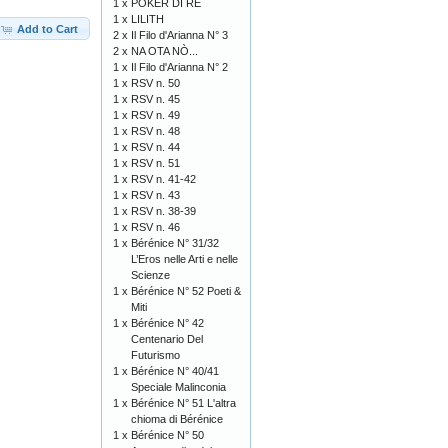
1 x
POKER DI RE
1 x
LILITH
Add to Cart
2 x
Il Filo d'Arianna N° 3
2 x
NA OTA NÒ...
1 x
Il Filo d'Arianna N° 2
1 x
RSV n. 50
1 x
RSV n. 45
1 x
RSV n. 49
1 x
RSV n. 48
1 x
RSV n. 44
1 x
RSV n. 51
1 x
RSV n. 41-42
1 x
RSV n. 43
1 x
RSV n. 38-39
1 x
RSV n. 46
1 x
Bérénice N° 31/32
L’Eros nelle Arti e nelle
Scienze
1 x
Bérénice N° 52 Poeti &
Miti
1 x
Bérénice N° 42
Centenario Del
Futurismo
1 x
Bérénice N° 40/41
Speciale Malinconia
1 x
Bérénice N° 51 L'altra
chioma di Bérénice
1 x
Bérénice N° 50