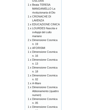
OSCURA
1 x
Beata TERESA
MANGANIELLO La
rivoluzionaria di Dio
1 x
CRONACHE DI
LAVENZA
1 x
EDUCAZIONE CINICA
1 x
LOURDES Nascita e
sviluppi del culto
mariano
2 x
Dimensione Cosmica
n. 19
1 x
AFORISMI
1 x
Dimensione Cosmica
n. 16
1 x
Dimensione Cosmica
n. 13
1 x
Dimensione Cosmica
n. 18
1 x
Dimensione Cosmica
n. 02
1 x
A-Mare
1 x
Dimensione Cosmica
Abbonamento (quattro
numeri)
1 x
Dimensione Cosmica
n. 05
1 x
Dimensione Cosmica