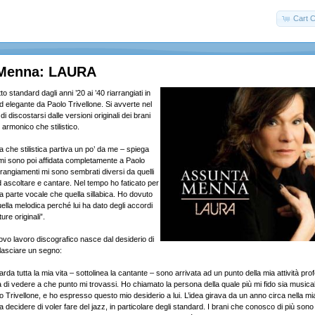
Cart C
 Menna: LAURA
o standard dagli anni ’20 ai ’40 riarrangiati in
d elegante da Paolo Trivellone. Si avverte nel
di discostarsi dalle versioni originali dei brani
lo armonico che stilistico.
ca che stilistica partiva un po’ da me – spiega
i sono poi affidata completamente a Paolo
arrangiamenti mi sono sembrati diversi da quelli
d ascoltare e cantare. Nel tempo ho faticato per
a parte vocale che quella sillabica. Ho dovuto
lla melodica perché lui ha dato degli accordi
ture originali”.
ovo lavoro discografico nasce dal desiderio di
lasciare un segno:
rda tutta la mia vita – sottolinea la cantante – sono arrivata ad un punto della mia attività pro
tà di vedere a che punto mi trovassi. Ho chiamato la persona della quale più mi fido sia music
Trivellone, e ho espresso questo mio desiderio a lui. L’idea girava da un anno circa nella mi
i a decidere di voler fare del jazz, in particolare degli standard. I brani che conosco di più son