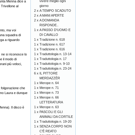
vivere meglio ogni
sunta Menna dice a
giorno
 Trivellone al
2 x
A TEMPO SCADUTO
2 x
A MANI APERTE
2 x
A DOMANDA
RISPONDE..
1 x
A PASSO D'UOMO E
nto, ma voi
DI CAVALLO
una squadra di
1 x
Tradizione n. 618
ega a riguardo
1 x
Tradizione n. 617
1 x
Tradizione n. 616
1 x
Traduttologia n. 13-14
 ne si riconosce lo
1 x
Traduttologia n. 17
e il modo di
1 x
Traduttologia n. 9-10
rani più veloci,
1 x
Traduttologia n. 23-24
6 x
IL PITTORE
MERDAZZÈR
1 x
Merope n. 64
1 x
Merope n. 71
a folgorazione che
1 x
Merope n. 73
brano Laura e dunque
1 x
Merope n. 66
LETTERATURA
1 x
Merope n. 63
enna). Il disco è
1 x
PASCOLI E GLI
ANIMALI DA CORTILE
1 x
Traduttologia n. 19-20
1 x
SENZA CORPO NON
C'È REATO