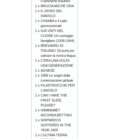
Frammenti d'Autore
1 x
BRUCIA ANCHE ORA
1 x
IL DONO DEL
DIAVOLO
1 x
CHAABA e il salto
generazionale
1 x
GIÀ VINTI NEL
CUORE Un carteggio
famigliare (1936-1944)
1 x
BREVIARIO DI
ITALIANO 18 punti per
salvare la nostra lingua
1 x
C'ERA UNA VOLTA
UNA GENERAZIONE
1 x
AGNESE
1 x
1968 Le origini della
contestazione globale
1 x
FILASTROCCHE PER
L'ANGELO
1 x
CAN I HAVE THE
FIRST SLIDE,
PLEASE?
1 x
HAMMAMET
RICORDA BETTINO
1 x
SHIPWRECK
SUFFERED IN THE
YEAR 1805
1 x
L'ULTIMA TERRA