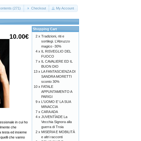
ontents (271)
Checkout
My Account
Shopping Cart
10.00€
2 x
Tradizioni, riti e
sortilegi. L’Abruzzo
magico -30%
4 x
IL RISVEGLIO DEL
FUOCO
7 x
IL CAVALIERE ED IL
BUON DIO
13 x
LA FANTASCIENZA DI
SANDRA MORETTI
sconto 30%
10 x
FATALE
APPUNTAMENTO A
PARIGI
9 x
L'UOMO E' LA SUA
MINACCIA
7 x
CARA ADA
4 x
JUVENTÌADE La
Vecchia Signora alla
fessionale in cui ho
guerra di Troia
almente che
2 x
MISERIA E MOBILITÀ
a testa ed insieme
e altri racconti
o quelli che vanno