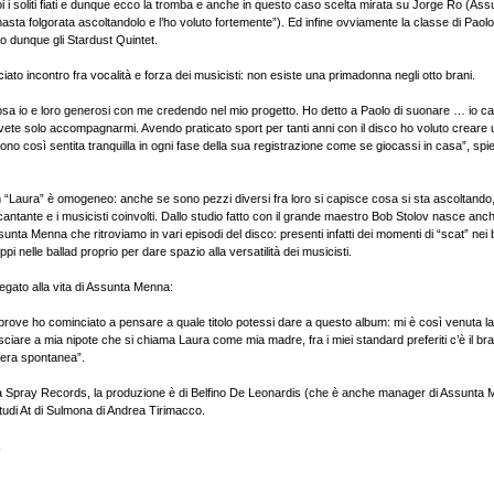
i i soliti fiati e dunque ecco la tromba e anche in questo caso scelta mirata su Jorge Ro (As
asta folgorata ascoltandolo e l’ho voluto fortemente”). Ed infine ovviamente la classe di Paolo
 dunque gli Stardust Quintet.
nciato incontro fra vocalità e forza dei musicisti: non esiste una primadonna negli otto brani.
sa io e loro generosi con me credendo nel mio progetto. Ho detto a Paolo di suonare … io ca
te solo accompagnarmi. Avendo praticato sport per tanti anni con il disco ho voluto creare 
ono così sentita tranquilla in ogni fase della sua registrazione come se giocassi in casa”, spi
um “Laura” è omogeneo: anche se sono pezzi diversi fra loro si capisce cosa si sta ascoltando,
a cantante e i musicisti coinvolti. Dallo studio fatto con il grande maestro Bob Stolov nasce anch
unta Menna che ritroviamo in vari episodi del disco: presenti infatti dei momenti di “scat” nei b
pi nelle ballad proprio per dare spazio alla versatilità dei musicisti.
è legato alla vita di Assunta Menna:
i prove ho cominciato a pensare a quale titolo potessi dare a questo album: mi è così venuta l
lasciare a mia nipote che si chiama Laura come mia madre, fra i miei standard preferiti c’è il 
niera spontanea”.
a Spray Records, la produzione è di Belfino De Leonardis (che è anche manager di Assunta M
Studi At di Sulmona di Andrea Tirimacco.