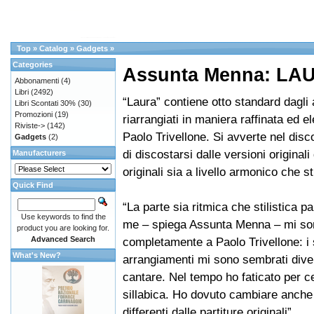
Top
»
Catalog
»
Gadgets
»
Categories
Assunta Menna: LA
Abbonamenti
(4)
Libri
(2492)
“Laura” contiene otto standard dagli a
Libri Scontati 30%
(30)
Promozioni
(19)
riarrangiati in maniera raffinata ed e
Riviste->
(142)
Paolo Trivellone. Si avverte nel disc
Gadgets
(2)
di discostarsi dalle versioni originali
Manufacturers
originali sia a livello armonico che sti
Quick Find
“La parte sia ritmica che stilistica pa
Use keywords to find the
me – spiega Assunta Menna – mi son
product you are looking for.
Advanced Search
completamente a Paolo Trivellone: i 
What's New?
arrangiamenti mi sono sembrati diver
cantare. Nel tempo ho faticato per c
sillabica. Ho dovuto cambiare anche 
differenti dalle partiture originali”.