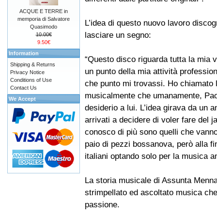
ACQUE E TERRE in
memporia di Salvatore
L’idea di questo nuovo lavoro discog
Quasimodo
lasciare un segno:
10.00€
9.50€
Information
“Questo disco riguarda tutta la mia v
Shipping & Returns
un punto della mia attività profession
Privacy Notice
Conditions of Use
che punto mi trovassi. Ho chiamato l
Contact Us
musicalmente che umanamente, Paolo
We Accept
desiderio a lui. L’idea girava da un 
arrivati a decidere di voler fare del j
conosco di più sono quelli che vanno 
paio di pezzi bossanova, però alla fi
italiani optando solo per la musica a
La storia musicale di Assunta Menna
strimpellato ed ascoltato musica che,
passione.