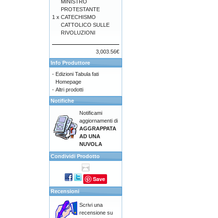
MINISTRO
PROTESTANTE
1 x
CATECHISMO
CATTOLICO SULLE
RIVOLUZIONI
3,003.56€
Info Produttore
-
Edizioni Tabula fati
Homepage
-
Altri prodotti
Notifiche
Notificami
aggiornamenti di
AGGRAPPATA
AD UNA
NUVOLA
Condividi Prodotto
Save
Recensioni
Scrivi una
recensione su