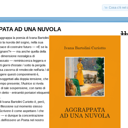
Cosa c'è nel c
ATA AD UNA NUVOLA
11
aggrappa la poesia di Ivana Bartolini
ro la nuvola del sogno, nella sua
pace di costruire futuro — «E se la
sognare?» — ma anche quella della
 dimensione nostalgica di
passato — reminiscenza leggera e
 giorni d'estate / sotto la pergola
sa zavorra di «molecole nell'aria / di
ggere questi componimenti è,
oggettati alla doppia tensione, che
empo presente; l’Autrice si rivela
a di tale sospensione, con tanto di
n detto - entrambi portatori eloquenti
.
i Ivana Bartolini Curiotto è, però,
 riflessione sul momento stesso
«Scrivere è come aspettare / che
 — e dunque la concentrazione
à dell’essere un Poeta nel nostro