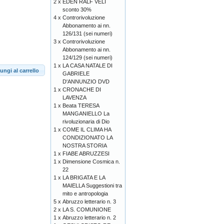
2 x
EDEN RALF VELI
sconto 30%
4 x
Controrivoluzione
Abbonamento ai nn.
126/131 (sei numeri)
3 x
Controrivoluzione
Abbonamento ai nn.
124/129 (sei numeri)
1 x
LA CASA NATALE DI
ungi al carrello
GABRIELE
D'ANNUNZIO DVD
1 x
CRONACHE DI
LAVENZA
1 x
Beata TERESA
MANGANIELLO La
rivoluzionaria di Dio
1 x
COME IL CLIMA HA
CONDIZIONATO LA
NOSTRA STORIA
1 x
FIABE ABRUZZESI
1 x
Dimensione Cosmica n.
22
1 x
LA BRIGATA E LA
MAIELLA Suggestioni tra
mito e antropologia
5 x
Abruzzo letterario n. 3
2 x
LA S. COMUNIONE
1 x
Abruzzo letterario n. 2