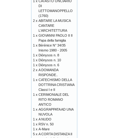
1 x
CATASTO ONCIARIO
DI
LETTOMANOPPELLO
(1760)
2 x
ABITARE LA MUSICA
CANTARE
L'ARCHITETTURA
1 x
GIOVANNI PAOLO II Il
Papa della famiglia
1 x
Bérénice N° 34/35
Inismo 1980 - 2005
1 x
Diònysos n. 8
1 x
Diònysos n. 10
1 x
Diònysos n. 6
2 x
A DOMANDA
RISPONDE..
1 x
CATECHISMO DELLA
DOTTRINA CRISTIANA
Classi I e II
1 x
CERIMONIALE DEL
RITO ROMANO
ANTICO
1 x
AGGRAPPATA AD UNA
NUVOLA
1 x
A NUDO
1 x
RSV n. 50
1 x
A-Mare
5 x
A CORTA DISTANZA Il