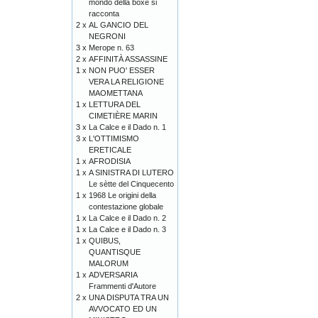
mondo della boxe si
racconta
2 x
AL GANCIO DEL
NEGRONI
3 x
Merope n. 63
2 x
AFFINITÀ ASSASSINE
1 x
NON PUO' ESSER
VERA LA RELIGIONE
MAOMETTANA
1 x
LETTURA DEL
CIMETIÈRE MARIN
3 x
La Calce e il Dado n. 1
3 x
L'OTTIMISMO
ERETICALE
1 x
AFRODISIA
1 x
A SINISTRA DI LUTERO
Le sètte del Cinquecento
1 x
1968 Le origini della
contestazione globale
1 x
La Calce e il Dado n. 2
1 x
La Calce e il Dado n. 3
1 x
QUIBUS,
QUANTISQUE
MALORUM
1 x
ADVERSARIA
Frammenti d'Autore
2 x
UNA DISPUTA TRA UN
AVVOCATO ED UN