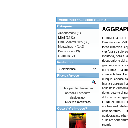
Home Page
»
Catalogo
»
Libri
»
Categorie
AGGRAPP
Abbonamenti
(4)
Libri
(2492)
La nuvola a cui si 
Libri Scontati 30%
(30)
Curiotto è senz’alt
Magazines->
(142)
forza dinamica, ca
Promozioni
(19)
vita fosse / solo 
Gadgets
(2)
memoria, nella sua
ricostruzione del 
Produttori
gioiosa, come «certi
dei nonni», o fatico
cose antiche». Le
Ricerca Veloce
dunque, essere ass
lascia sospeso il t
abile nella custodi
Usa parole chiave per
detto, quanto di no
cercare il prodotto
del suo messaggio
desiderato.
Lo spazio poetico d
Ricerca avanzata
anche quello della
Cosa c'e' di nuovo?
della scrittura — 
qualcosa accada.»
sulla responsabilit
mondo.