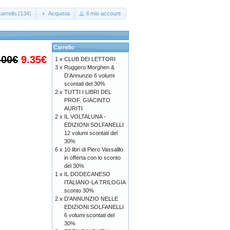
arrello (134)
Acquista
Il mio account
Carrello
.00€
9.35€
1 x
CLUB DEI LETTORI
3 x
Ruggero Morghen &
D’Annunzio 6 volumi
scontati del 30%
2 x
TUTTI I LIBRI DEL
PROF. GIACINTO
AURITI
2 x
IL VOLTALUNA -
EDIZIONI SOLFANELLI
12 volumi scontati del
30%
6 x
10 libri di Piero Vassalllo
in offerta con lo sconto
del 30%
1 x
IL DODECANESO
ITALIANO-LA TRILOGIA
sconto 30%
2 x
D'ANNUNZIO NELLE
EDIZIONI SOLFANELLI
6 volumi scontati del
30%