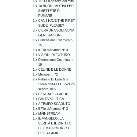
1 x
1181 La nascita del mito
1 x
10 BUONI MOTIVI PER
SMETTERE DI
FUMARE
2 x
CAN I HAVE THE FIRST
SLIDE, PLEASE?
2 x
C'ERA UNA VOLTA UNA
GENERAZIONE
1 x
Dimensione Cosmica n.
15
1 x
Il Filo d'Arianna N° 4
1 x
VISIONI DI FUTURO
1 x
Dimensione Cosmica n.
19
1 x
CÉLINE E LE DONNE
1 x
Merope n. 72
2 x
Fabrizio Di Lalla & la
Storia dell’A.O.I. 6 volumi
sconto 30%
1 x
CERCATE CLAUDE
1 x
FANTAPOLITICA
1 x
A TEMPO SCADUTO
1 x
Il Filo d'Arianna N° 3
1 x
MAINSTREAM
1 x
IL VANGELO, LA
VERITÀ E IL DIRITTO
DEL MATRIMONIO E
DELLA FAMIGL