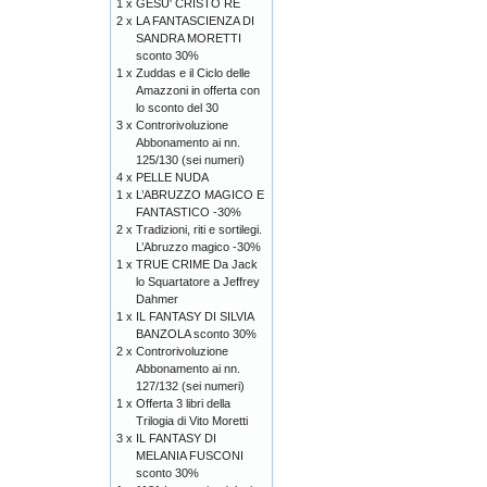
1 x
GESU' CRISTO RE
2 x
LA FANTASCIENZA DI
SANDRA MORETTI
sconto 30%
1 x
Zuddas e il Ciclo delle
Amazzoni in offerta con
lo sconto del 30
3 x
Controrivoluzione
Abbonamento ai nn.
125/130 (sei numeri)
4 x
PELLE NUDA
1 x
L’ABRUZZO MAGICO E
FANTASTICO -30%
2 x
Tradizioni, riti e sortilegi.
L’Abruzzo magico -30%
1 x
TRUE CRIME Da Jack
lo Squartatore a Jeffrey
Dahmer
1 x
IL FANTASY DI SILVIA
BANZOLA sconto 30%
2 x
Controrivoluzione
Abbonamento ai nn.
127/132 (sei numeri)
1 x
Offerta 3 libri della
Trilogia di Vito Moretti
3 x
IL FANTASY DI
MELANIA FUSCONI
sconto 30%