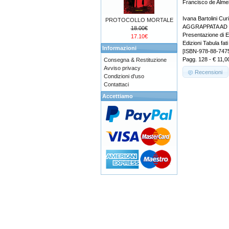
Francisco de Alme
Ivana Bartolini Curi
PROTOCOLLO MORTALE
AGGRAPPATA AD
18.00€
Presentazione di El
17.10€
Edizioni Tabula fati
Informazioni
[ISBN-978-88-747
Pagg. 128 - € 11,0
Consegna & Restituzione
Avviso privacy
Recensioni
Condizioni d'uso
Contattaci
Accettiamo