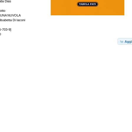
ida Dias
otto
 UNA NUVOLA
isabetta Di Iaconi
5-703-9]
0
Aggi