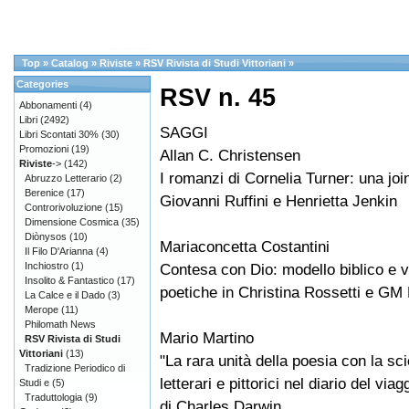
Top
»
Catalog
»
Riviste
»
RSV Rivista di Studi Vittoriani
»
Categories
RSV n. 45
Abbonamenti
(4)
Libri
(2492)
SAGGI
Libri Scontati 30%
(30)
Promozioni
(19)
Allan C. Christensen
Riviste
->
(142)
I romanzi di Cornelia Turner: una joi
Abruzzo Letterario
(2)
Berenice
(17)
Giovanni Ruffini e Henrietta Jenkin
Controrivoluzione
(15)
Dimensione Cosmica
(35)
Diònysos
(10)
Mariaconcetta Costantini
Il Filo D'Arianna
(4)
Inchiostro
(1)
Contesa con Dio: modello biblico e v
Insolito & Fantastico
(17)
poetiche in Christina Rossetti e GM
La Calce e il Dado
(3)
Merope
(11)
Philomath News
Mario Martino
RSV Rivista di Studi
Vittoriani
(13)
"La rara unità della poesia con la sc
Tradizione Periodico di
letterari e pittorici nel diario del via
Studi e
(5)
Traduttologia
(9)
di Charles Darwin