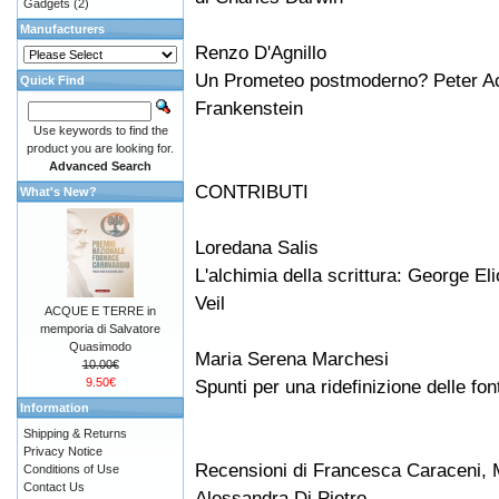
Gadgets
(2)
Manufacturers
Renzo D'Agnillo
Un Prometeo postmoderno? Peter Ack
Quick Find
Frankenstein
Use keywords to find the
product you are looking for.
Advanced Search
CONTRIBUTI
What's New?
Loredana Salis
L'alchimia della scrittura: George El
Veil
ACQUE E TERRE in
memporia di Salvatore
Quasimodo
Maria Serena Marchesi
10.00€
9.50€
Spunti per una ridefinizione delle font
Information
Shipping & Returns
Privacy Notice
Recensioni di Francesca Caraceni, M
Conditions of Use
Contact Us
Alessandra Di Pietro.