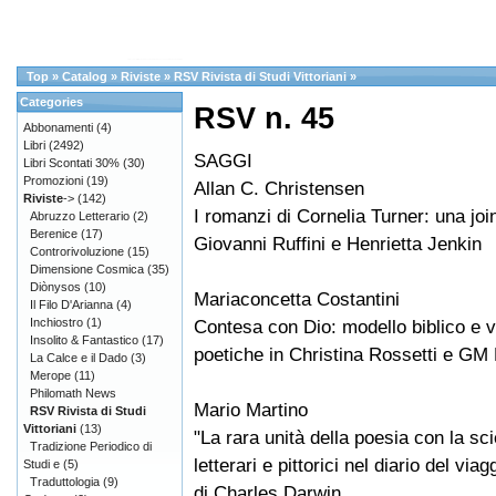
Top
»
Catalog
»
Riviste
»
RSV Rivista di Studi Vittoriani
»
Categories
RSV n. 45
Abbonamenti
(4)
Libri
(2492)
SAGGI
Libri Scontati 30%
(30)
Promozioni
(19)
Allan C. Christensen
Riviste
->
(142)
I romanzi di Cornelia Turner: una joi
Abruzzo Letterario
(2)
Berenice
(17)
Giovanni Ruffini e Henrietta Jenkin
Controrivoluzione
(15)
Dimensione Cosmica
(35)
Diònysos
(10)
Mariaconcetta Costantini
Il Filo D'Arianna
(4)
Inchiostro
(1)
Contesa con Dio: modello biblico e v
Insolito & Fantastico
(17)
poetiche in Christina Rossetti e GM
La Calce e il Dado
(3)
Merope
(11)
Philomath News
Mario Martino
RSV Rivista di Studi
Vittoriani
(13)
"La rara unità della poesia con la sc
Tradizione Periodico di
letterari e pittorici nel diario del via
Studi e
(5)
Traduttologia
(9)
di Charles Darwin