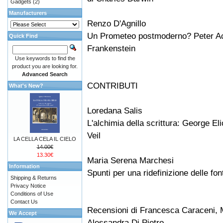
Gadgets
(2)
Manufacturers
Renzo D'Agnillo
Un Prometeo postmoderno? Peter Ack
Quick Find
Frankenstein
Use keywords to find the
product you are looking for.
Advanced Search
CONTRIBUTI
What's New?
Loredana Salis
L'alchimia della scrittura: George El
Veil
LA CELLA CELA IL CIELO
14.00€
13.30€
Maria Serena Marchesi
Information
Spunti per una ridefinizione delle font
Shipping & Returns
Privacy Notice
Conditions of Use
Contact Us
Recensioni di Francesca Caraceni, M
We Accept
Alessandra Di Pietro.