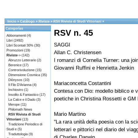
Inicio
»
Catálogo
»
Riviste
»
RSV Rivista di Studi Vittoriani
»
Categorías
RSV n. 45
Abbonamenti
(4)
Libri
(2492)
SAGGI
Libri Scontati 30%
(30)
Promozioni
(19)
Allan C. Christensen
Riviste
->
(142)
I romanzi di Cornelia Turner: una joi
Abruzzo Letterario
(2)
Berenice
(17)
Giovanni Ruffini e Henrietta Jenkin
Controrivoluzione
(15)
Dimensione Cosmica
(35)
Diònysos
(10)
Mariaconcetta Costantini
Il Filo D'Arianna
(4)
Inchiostro
(1)
Contesa con Dio: modello biblico e v
Insolito & Fantastico
(17)
poetiche in Christina Rossetti e GM
La Calce e il Dado
(3)
Merope
(11)
Philomath News
Mario Martino
RSV Rivista di Studi
Vittoriani
(13)
"La rara unità della poesia con la sc
Tradizione Periodico di
letterari e pittorici nel diario del via
Studi e
(5)
Traduttologia
(9)
di Charles Darwin