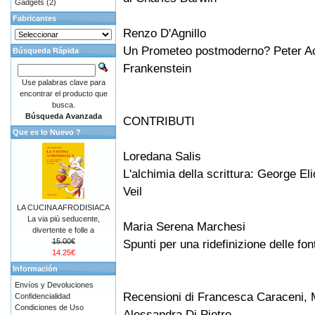
Gadgets
(2)
Fabricantes
Renzo D'Agnillo
Un Prometeo postmoderno? Peter Ack
Búsqueda Rápida
Frankenstein
Use palabras clave para
encontrar el producto que
busca.
Búsqueda Avanzada
CONTRIBUTI
Que es lo Nuevo ?
Loredana Salis
L'alchimia della scrittura: George El
Veil
LA CUCINA AFRODISIACA
La via più seducente,
Maria Serena Marchesi
divertente e folle a
15.00€
Spunti per una ridefinizione delle font
14.25€
Información
Envíos y Devoluciones
Recensioni di Francesca Caraceni, M
Confidencialidad
Condiciones de Uso
Alessandra Di Pietro.