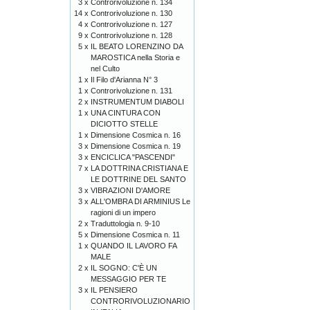
3 x
Controrivoluzione n. 134
14 x
Controrivoluzione n. 130
4 x
Controrivoluzione n. 127
9 x
Controrivoluzione n. 128
5 x
IL BEATO LORENZINO DA
MAROSTICA nella Storia e
nel Culto
1 x
Il Filo d'Arianna N° 3
1 x
Controrivoluzione n. 131
2 x
INSTRUMENTUM DIABOLI
1 x
UNA CINTURA CON
DICIOTTO STELLE
1 x
Dimensione Cosmica n. 16
3 x
Dimensione Cosmica n. 19
3 x
ENCICLICA "PASCENDI"
7 x
LA DOTTRINA CRISTIANA E
LE DOTTRINE DEL SANTO
3 x
VIBRAZIONI D'AMORE
3 x
ALL'OMBRA DI ARMINIUS Le
ragioni di un impero
2 x
Traduttologia n. 9-10
5 x
Dimensione Cosmica n. 11
1 x
QUANDO IL LAVORO FA
MALE
2 x
IL SOGNO: C'È UN
MESSAGGIO PER TE
3 x
IL PENSIERO
CONTRORIVOLUZIONARIO