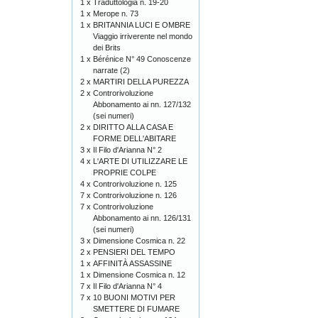
1 x
Traduttologia n. 19-20
1 x
Merope n. 73
1 x
BRITANNIA LUCI E OMBRE
Viaggio irriverente nel mondo
dei Brits
1 x
Bérénice N° 49 Conoscenze
narrate (2)
2 x
MARTIRI DELLA PUREZZA
2 x
Controrivoluzione
Abbonamento ai nn. 127/132
(sei numeri)
2 x
DIRITTO ALLA CASA E
FORME DELL'ABITARE
3 x
Il Filo d'Arianna N° 2
4 x
L'ARTE DI UTILIZZARE LE
PROPRIE COLPE
4 x
Controrivoluzione n. 125
7 x
Controrivoluzione n. 126
7 x
Controrivoluzione
Abbonamento ai nn. 126/131
(sei numeri)
3 x
Dimensione Cosmica n. 22
2 x
PENSIERI DEL TEMPO
1 x
AFFINITÀ ASSASSINE
1 x
Dimensione Cosmica n. 12
7 x
Il Filo d'Arianna N° 4
7 x
10 BUONI MOTIVI PER
SMETTERE DI FUMARE