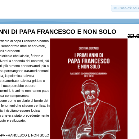
Cosa c'è nel c
ANNI DI PAPA FRANCESCO E NON SOLO
32.
ntificato di papa Francesco hanno
sconcertato molti osservatori,
uali e credenti.
clericale che laicale, è forte e
versi a seconda dei contesti, più
i, più o meno conservatori, più o
 ma permangono caratteri comuni:
cia, la polemica, talvolta
ra esacerbate, talvolta gridate e
i. Il tutto potrebbe essere
i termini: le anime non hanno pace
esa contemporanea.
opone come un diario di bordo dei
i fenomeni che si sono verificati in
iani risultano essere logica
ò che era stato precedentemente
osto e sviluppato.
I PAPA FRANCESCO E NON SOLO