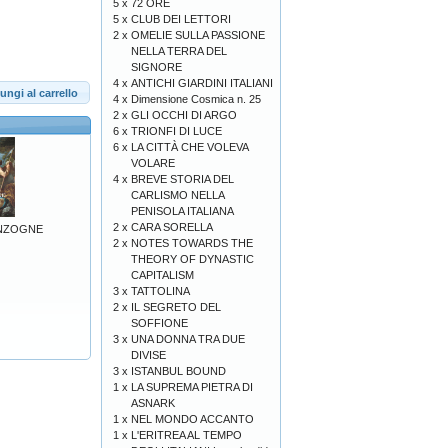
5 x
72 ORE
5 x
CLUB DEI LETTORI
2 x
OMELIE SULLA PASSIONE
NELLA TERRA DEL
SIGNORE
4 x
ANTICHI GIARDINI ITALIANI
ungi al carrello
4 x
Dimensione Cosmica n. 25
2 x
GLI OCCHI DI ARGO
6 x
TRIONFI DI LUCE
6 x
LA CITTÀ CHE VOLEVA
VOLARE
4 x
BREVE STORIA DEL
CARLISMO NELLA
PENISOLA ITALIANA
2 x
CARA SORELLA
ENZOGNE
2 x
NOTES TOWARDS THE
THEORY OF DYNASTIC
CAPITALISM
3 x
TATTOLINA
2 x
IL SEGRETO DEL
SOFFIONE
3 x
UNA DONNA TRA DUE
DIVISE
3 x
ISTANBUL BOUND
1 x
LA SUPREMA PIETRA DI
ASNARK
1 x
NEL MONDO ACCANTO
1 x
L'ERITREA AL TEMPO