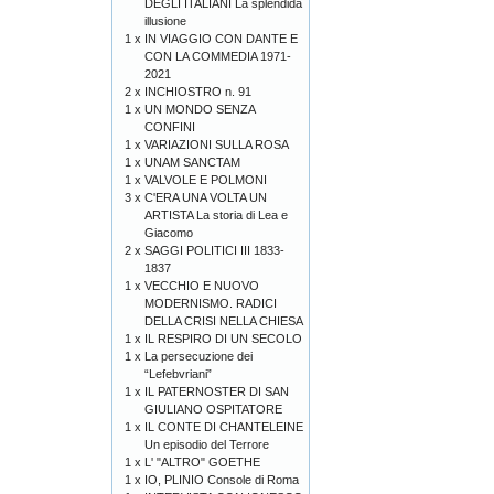
DEGLI ITALIANI La splendida
illusione
1 x
IN VIAGGIO CON DANTE E
CON LA COMMEDIA 1971-
2021
2 x
INCHIOSTRO n. 91
1 x
UN MONDO SENZA
CONFINI
1 x
VARIAZIONI SULLA ROSA
1 x
UNAM SANCTAM
1 x
VALVOLE E POLMONI
3 x
C'ERA UNA VOLTA UN
ARTISTA La storia di Lea e
Giacomo
2 x
SAGGI POLITICI III 1833-
1837
1 x
VECCHIO E NUOVO
MODERNISMO. RADICI
DELLA CRISI NELLA CHIESA
1 x
IL RESPIRO DI UN SECOLO
1 x
La persecuzione dei
“Lefebvriani”
1 x
IL PATERNOSTER DI SAN
GIULIANO OSPITATORE
1 x
IL CONTE DI CHANTELEINE
Un episodio del Terrore
1 x
L' "ALTRO" GOETHE
1 x
IO, PLINIO Console di Roma