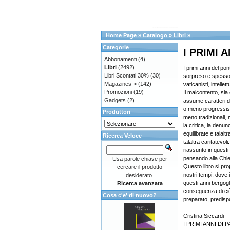
Home Page
»
Catalogo
»
Libri
»
Categorie
I PRIMI 
Abbonamenti
(4)
Libri
(2492)
I primi anni del po
Libri Scontati 30%
(30)
sorpreso e spesso 
Magazines->
(142)
vaticanisti, intellett
Promozioni
(19)
Il malcontento, sia 
Gadgets
(2)
assume caratteri di
o meno progressist
Produttori
meno tradizionali,
la critica, la denun
equilibrate e talalt
Ricerca Veloce
talaltra caritatevol
riassunto in quest
pensando alla Chi
Usa parole chiave per
Questo libro si pr
cercare il prodotto
nostri tempi, dove 
desiderato.
questi anni bergogl
Ricerca avanzata
conseguenza di ci
Cosa c'e' di nuovo?
preparato, predisp
Cristina Siccardi
I PRIMI ANNI D