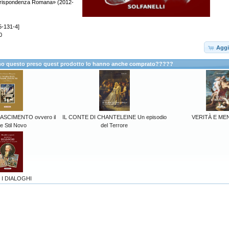
rrispondenza Romana» (2012-
5-131-4]
0
Aggi
anno questo preso quest prodotto lo hanno anche comprato?????
NASCIMENTO ovvero il
IL CONTE DI CHANTELEINE Un episodio
VERITÀ E M
e Stil Novo
del Terrore
 I DIALOGHI