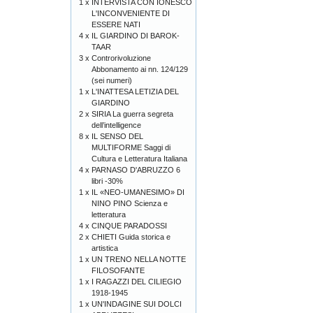
1 x
INTERVISTA CON IONESCO
L'INCONVENIENTE DI
ESSERE NATI
4 x
IL GIARDINO DI BAROK-
TAAR
3 x
Controrivoluzione
Abbonamento ai nn. 124/129
(sei numeri)
1 x
L'INATTESA LETIZIA DEL
GIARDINO
2 x
SIRIA La guerra segreta
dell’intelligence
8 x
IL SENSO DEL
MULTIFORME Saggi di
Cultura e Letteratura Italiana
4 x
PARNASO D'ABRUZZO 6
libri -30%
1 x
IL «NEO-UMANESIMO» DI
NINO PINO Scienza e
letteratura
4 x
CINQUE PARADOSSI
2 x
CHIETI Guida storica e
artistica
1 x
UN TRENO NELLA NOTTE
FILOSOFANTE
1 x
I RAGAZZI DEL CILIEGIO
1918-1945
1 x
UN'INDAGINE SUI DOLCI