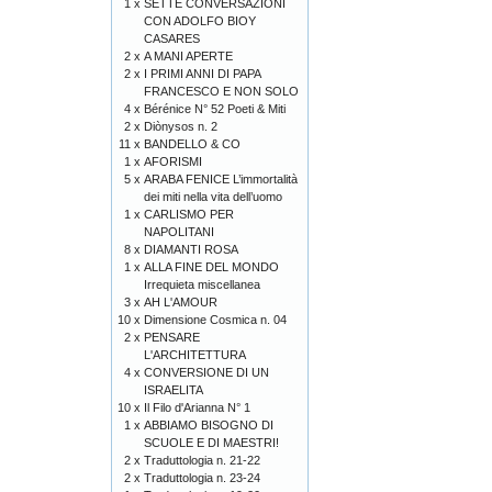
1 x
SETTE CONVERSAZIONI
CON ADOLFO BIOY
CASARES
2 x
A MANI APERTE
2 x
I PRIMI ANNI DI PAPA
FRANCESCO E NON SOLO
4 x
Bérénice N° 52 Poeti & Miti
2 x
Diònysos n. 2
11 x
BANDELLO & CO
1 x
AFORISMI
5 x
ARABA FENICE L’immortalità
dei miti nella vita dell’uomo
1 x
CARLISMO PER
NAPOLITANI
8 x
DIAMANTI ROSA
1 x
ALLA FINE DEL MONDO
Irrequieta miscellanea
3 x
AH L'AMOUR
10 x
Dimensione Cosmica n. 04
2 x
PENSARE
L'ARCHITETTURA
4 x
CONVERSIONE DI UN
ISRAELITA
10 x
Il Filo d'Arianna N° 1
1 x
ABBIAMO BISOGNO DI
SCUOLE E DI MAESTRI!
2 x
Traduttologia n. 21-22
2 x
Traduttologia n. 23-24