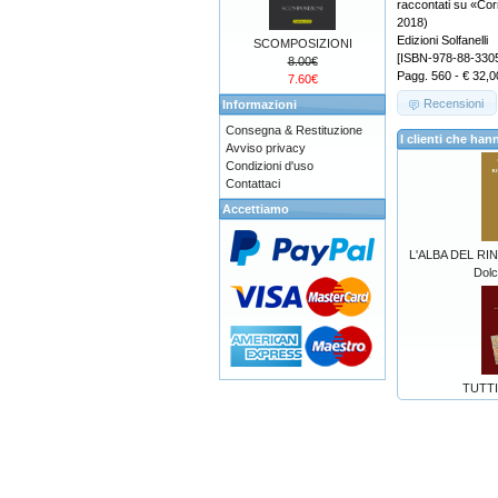
raccontati su «Co
2018)
Edizioni Solfanelli
SCOMPOSIZIONI
[ISBN-978-88-330
8.00€
Pagg. 560 - € 32,0
7.60€
Recensioni
Informazioni
Consegna & Restituzione
I clienti che h
Avviso privacy
Condizioni d'uso
Contattaci
Accettiamo
L'ALBA DEL RI
Dolc
TUTTI