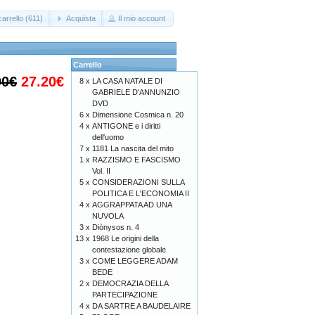
arrello (611)
Acquista
Il mio account
Carrello
00€
27.20€
8 x
LA CASA NATALE DI
GABRIELE D'ANNUNZIO
DVD
6 x
Dimensione Cosmica n. 20
4 x
ANTIGONE e i diritti
dell'uomo
7 x
1181 La nascita del mito
1 x
RAZZISMO E FASCISMO
Vol. II
5 x
CONSIDERAZIONI SULLA
POLITICA E L'ECONOMIA II
4 x
AGGRAPPATA AD UNA
NUVOLA
3 x
Diònysos n. 4
13 x
1968 Le origini della
contestazione globale
3 x
COME LEGGERE ADAM
BEDE
2 x
DEMOCRAZIA DELLA
PARTECIPAZIONE
4 x
DA SARTRE A BAUDELAIRE