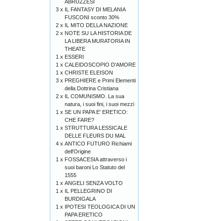
ABRUZZESI
3 x
IL FANTASY DI MELANIA
FUSCONI sconto 30%
2 x
IL MITO DELLA NAZIONE
2 x
NOTE SU LA HISTORIA DE
LA LIBERA MURATORIA IN
THEATE
1 x
ESSERI
1 x
CALEIDOSCOPIO D'AMORE
1 x
CHRISTE ELEISON
3 x
PREGHIERE e Primi Elementi
della Dottrina Cristiana
2 x
IL COMUNISMO. La sua
natura, i suoi fini, i suoi mezzi
1 x
SE UN PAPA E' ERETICO:
CHE FARE?
1 x
STRUTTURA LESSICALE
DELLE FLEURS DU MAL
4 x
ANTICO FUTURO Richiami
dell'Origine
1 x
FOSSACESIA attraverso i
suoi baroni Lo Statuto del
1555
1 x
ANGELI SENZA VOLTO
1 x
IL PELLEGRINO DI
BURDIGALA
1 x
IPOTESI TEOLOGICA DI UN
PAPA ERETICO