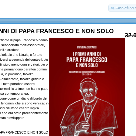
Cosa c'è nel c
ANNI DI PAPA FRANCESCO E NON SOLO
32.
ntificato di papa Francesco hanno
sconcertato molti osservatori,
uali e credenti.
clericale che laicale, è forte e
versi a seconda dei contesti, più
i, più o meno conservatori, più o
 ma permangono caratteri comuni:
cia, la polemica, talvolta
ra esacerbate, talvolta gridate e
i. Il tutto potrebbe essere
i termini: le anime non hanno pace
esa contemporanea.
opone come un diario di bordo dei
i fenomeni che si sono verificati in
iani risultano essere logica
ò che era stato precedentemente
osto e sviluppato.
I PAPA FRANCESCO E NON SOLO