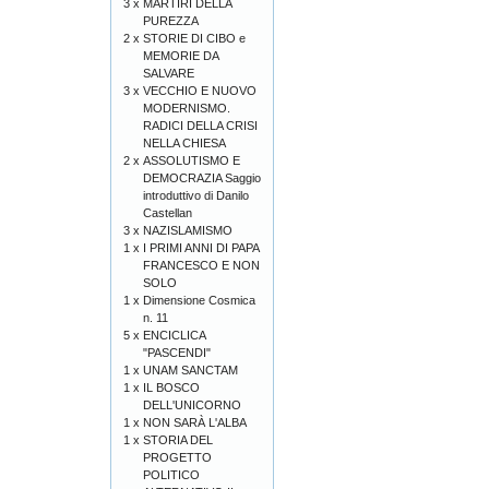
3 x
MARTIRI DELLA
PUREZZA
2 x
STORIE DI CIBO e
MEMORIE DA
SALVARE
3 x
VECCHIO E NUOVO
MODERNISMO.
RADICI DELLA CRISI
NELLA CHIESA
2 x
ASSOLUTISMO E
DEMOCRAZIA Saggio
introduttivo di Danilo
Castellan
3 x
NAZISLAMISMO
1 x
I PRIMI ANNI DI PAPA
FRANCESCO E NON
SOLO
1 x
Dimensione Cosmica
n. 11
5 x
ENCICLICA
"PASCENDI"
1 x
UNAM SANCTAM
1 x
IL BOSCO
DELL'UNICORNO
1 x
NON SARÀ L'ALBA
1 x
STORIA DEL
PROGETTO
POLITICO