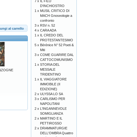
7 x
IL FILO
D'INCHIOSTRO
1 x
MUSIL CRITICO DI
MACH Gnoseologie a
confronto
3 x
RSV n. 52
ungi al carrello
4 x
CARA ADA
1 x
IL CREDO DEL
PROTESTANTESIMO
5 x
Bérénice N° 52 Poeti &
Miti
3 x
COME GUARIRE DAL
CATTOCOMUNISMO
1 x
STORIA DEL
MESSALE
ENZOGNE
TRIDENTINO
1 x
IL VIAGGIATORE
IMMOBILE (II
EDIZIONE)
2 x
ULYSSA LO SA
3 x
CARLISMO PER
NAPOLITANI
2 x
L'INGANNEVOLE
SOMIGLIANZA
2 x
MARTINO E IL
PETTIROSSO
2 x
DRAMMATURGIE
DELL'OMBRA Quattro