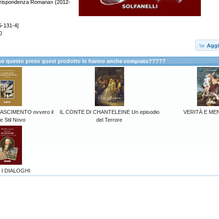
rrispondenza Romana» (2012-
5-131-4]
0
Aggi
anno questo preso quest prodotto lo hanno anche comprato?????
NASCIMENTO ovvero il
IL CONTE DI CHANTELEINE Un episodio
VERITÀ E M
e Stil Novo
del Terrore
 I DIALOGHI