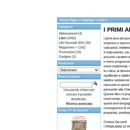
Home Page
»
Catalogo
»
Libri
»
Categorie
I PRIMI 
Abbonamenti
(4)
Libri
(2492)
I primi anni del po
Libri Scontati 30%
(30)
sorpreso e spesso 
Magazines->
(142)
vaticanisti, intellett
Promozioni
(19)
Il malcontento, sia 
Gadgets
(2)
assume caratteri di
o meno progressist
Produttori
meno tradizionali,
la critica, la denun
equilibrate e talalt
Ricerca Veloce
talaltra caritatevol
riassunto in quest
pensando alla Chi
Usa parole chiave per
Questo libro si pr
cercare il prodotto
nostri tempi, dove 
desiderato.
questi anni bergogl
Ricerca avanzata
conseguenza di ci
Cosa c'e' di nuovo?
preparato, predisp
Cristina Siccardi
I PRIMI ANNI D