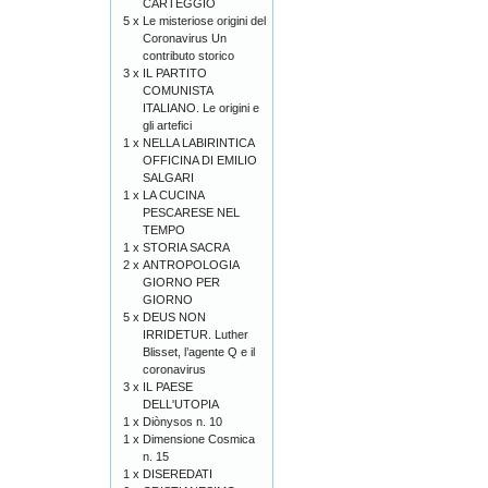
CARTEGGIO
5 x
Le misteriose origini del
Coronavirus Un
contributo storico
3 x
IL PARTITO
COMUNISTA
ITALIANO. Le origini e
gli artefici
1 x
NELLA LABIRINTICA
OFFICINA DI EMILIO
SALGARI
1 x
LA CUCINA
PESCARESE NEL
TEMPO
1 x
STORIA SACRA
2 x
ANTROPOLOGIA
GIORNO PER
GIORNO
5 x
DEUS NON
IRRIDETUR. Luther
Blisset, l’agente Q e il
coronavirus
3 x
IL PAESE
DELL'UTOPIA
1 x
Diònysos n. 10
1 x
Dimensione Cosmica
n. 15
1 x
DISEREDATI