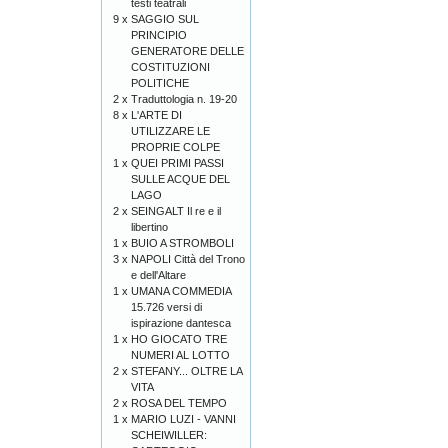
testi teatrali
9 x
SAGGIO SUL
PRINCIPIO
GENERATORE DELLE
COSTITUZIONI
POLITICHE
2 x
Traduttologia n. 19-20
8 x
L'ARTE DI
UTILIZZARE LE
PROPRIE COLPE
1 x
QUEI PRIMI PASSI
SULLE ACQUE DEL
LAGO
2 x
SEINGALT Il re e il
libertino
1 x
BUIO A STROMBOLI
3 x
NAPOLI Città del Trono
e dell'Altare
1 x
UMANA COMMEDIA
15.726 versi di
ispirazione dantesca
1 x
HO GIOCATO TRE
NUMERI AL LOTTO
2 x
STEFANY... OLTRE LA
VITA
2 x
ROSA DEL TEMPO
1 x
MARIO LUZI - VANNI
SCHEIWILLER: