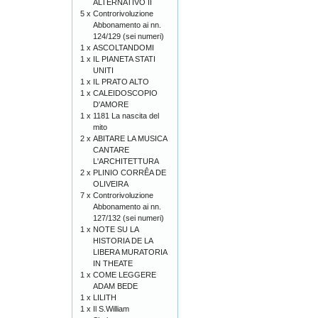
ALTERNATIVO II
5 x
Controrivoluzione
Abbonamento ai nn.
124/129 (sei numeri)
1 x
ASCOLTANDOMI
1 x
IL PIANETA STATI
UNITI
1 x
IL PRATO ALTO
1 x
CALEIDOSCOPIO
D'AMORE
1 x
1181 La nascita del
mito
2 x
ABITARE LA MUSICA
CANTARE
L'ARCHITETTURA
2 x
PLINIO CORRÊA DE
OLIVEIRA
7 x
Controrivoluzione
Abbonamento ai nn.
127/132 (sei numeri)
1 x
NOTE SU LA
HISTORIA DE LA
LIBERA MURATORIA
IN THEATE
1 x
COME LEGGERE
ADAM BEDE
1 x
LILITH
1 x
Il S.William