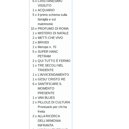
6 x
CRISTIANESIMO
VISSUTO
1 x
ACQUARIO
5 x
Il primo schema sulla
famiglia e sul
matrimonio
10 x
PROFUMO DI ROMA
1 x
MISTERO DI NATALE
2 x
METTI CHE VIVO
2 x
BRIVIDI
1 x
Merope n. 70
5 x
SUPER HANC
PETRAM
2 x
QUI TUTTO È FERMO
1 x
TRE SECOLI NEL
TRIDENTE
1 x
L'AVVICENDAMENTO
1 x
GESU' CRISTO RE
6 x
SANTIFICARE IL
MOMENTO
PRESENTE
1 x
VAN BLUES
2 x
PILLOLE DI CULTURA
Prontuario per chi ha
fretta
2 x
ALLA RICERCA
DELL'ARMONIA
INFRANTA