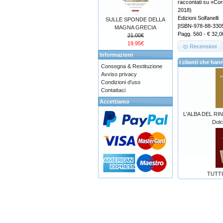
raccontati su «Co
2018)
Edizioni Solfanelli
SULLE SPONDE DELLA
[ISBN-978-88-330
MAGNA GRECIA
Pagg. 560 - € 32,0
21.00€
19.95€
Recensioni
Informazioni
I clienti che h
Consegna & Restituzione
Avviso privacy
Condizioni d'uso
Contattaci
Accettiamo
L'ALBA DEL RI
Dolc
TUTTI