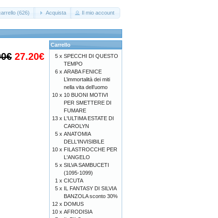
arrello (626)
Acquista
Il mio account
Carrello
00€
27.20€
5 x
SPECCHI DI QUESTO
TEMPO
6 x
ARABA FENICE
L’immortalità dei miti
nella vita dell’uomo
10 x
10 BUONI MOTIVI
PER SMETTERE DI
FUMARE
13 x
L'ULTIMA ESTATE DI
CAROLYN
5 x
ANATOMIA
DELL'INVISIBILE
10 x
FILASTROCCHE PER
L'ANGELO
5 x
SILVA SAMBUCETI
(1095-1099)
1 x
CICUTA
5 x
IL FANTASY DI SILVIA
BANZOLA sconto 30%
12 x
DOMUS
10 x
AFRODISIA