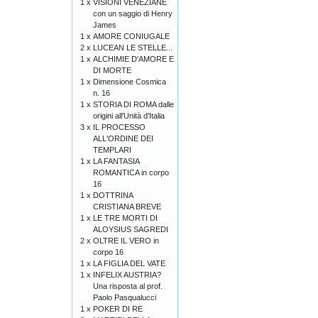
1 x
VISIONI VENEZIANE
con un saggio di Henry
James
1 x
AMORE CONIUGALE
2 x
LUCEAN LE STELLE...
1 x
ALCHIMIE D'AMORE E
DI MORTE
1 x
Dimensione Cosmica
n. 16
1 x
STORIA DI ROMA dalle
origini all'Unità d'Italia
3 x
IL PROCESSO
ALL'ORDINE DEI
TEMPLARI
1 x
LA FANTASIA
ROMANTICA in corpo
16
1 x
DOTTRINA
CRISTIANA BREVE
1 x
LE TRE MORTI DI
ALOYSIUS SAGREDI
2 x
OLTRE IL VERO in
corpo 16
1 x
LA FIGLIA DEL VATE
1 x
INFELIX AUSTRIA?
Una risposta al prof.
Paolo Pasqualucci
1 x
POKER DI RE