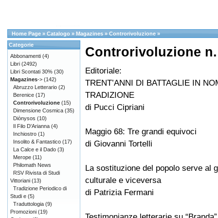
Home Page
»
Catalogo
»
Magazines
»
Controrivoluzione
»
Categorie
Controrivoluzione n.
Abbonamenti
(4)
Libri
(2492)
Editoriale:
Libri Scontati 30%
(30)
Magazines
->
(142)
TRENT’ANNI DI BATTAGLIE IN NO
Abruzzo Letterario
(2)
TRADIZIONE
Berenice
(17)
Controrivoluzione
(15)
di Pucci Cipriani
Dimensione Cosmica
(35)
Diònysos
(10)
Il Filo D'Arianna
(4)
Maggio 68: Tre grandi equivoci
Inchiostro
(1)
Insolito & Fantastico
(17)
di Giovanni Tortelli
La Calce e il Dado
(3)
Merope
(11)
Philomath News
La sostituzione del popolo serve al 
RSV Rivista di Studi
culturale e viceversa
Vittoriani
(13)
Tradizione Periodico di
di Patrizia Fermani
Studi e
(5)
Traduttologia
(9)
Promozioni
(19)
Testimonianze letterarie su “Branda” 