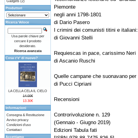
Gadgets
(2)
Piemonte
Produttori
negli anni 1798-1801
di Dario Pasero
Ricerca Veloce
I crimini dei comunisti titini e italiani
Usa parole chiave per
di Giovanni Stelli
cercare il prodotto
desiderato.
Ricerca avanzata
Requiescas in pace, carissimo Neri
Cosa c'e' di nuovo?
di Ascanio Ruschi
Quelle campane che suonavano per i v
di Pucci Cipriani
LA CELLA CELA IL CIELO
14.00€
Recensioni
13.30€
Informazioni
Controrivoluzione n. 129
Consegna & Restituzione
Avviso privacy
(Gennaio - Giugno 2019)
Condizioni d'uso
Edizioni Tabula fati
Contattaci
[ISBN-978-88-7475-826-5]
Accettiamo